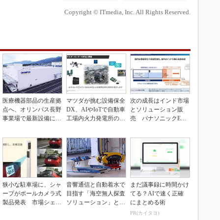
Copyright © ITmedia, Inc. All Rights Reserved.
医療機器部品の生産拠
マツダが挑む設備保全
次の成長はインド市場
点へ、オリンパス長野
DX、AIやIoTで自動車
とソリューション販
事業場で最新設備に機
工場内火力発電所の現
売 パナソニックEW
能集約
地点検ゼロへ
の2030年度戦略
狭小な駐車場に、シャ
音響通信と自動着水で
まだ議事録に時間かけ
ープがポールカメラ式
目指す「海空無人探査
てる？AIで速く正確
製品発表 市場シェア
ソリューション」とは
にまとめる術
10％目指す
何か
PR(カイタヨ)