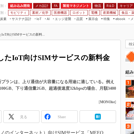
程別：
組み込み開発
メカ設計
製造マネジメント
物流
R＆D
キャリア
FA
業別：
モビリティ
素材／化学
医療機器
ロボット
電機
産業機械
食品・
炭素
サステナ設計
エッジ逆襲
品質
展示会
特集
メ
IoT
AI
ebook
伝承
組み込み開発
CEATEC
読者調査まとめ
編集後記
oT向けSIMサービスの新料...
JIMTOF
保全
メカ設計
つながるクルマ
組込み/エッジ コンピューティング
ス
 AI
製造マネジメント
5G
展＆IoT/5Gソリューション展
VR／AR
FA
たIoT向けSIMサービスの新料金
IIFES
モビリティ
フィールドサービス
国際ロボット展
素材／化学
FPGA
組み
ジャパンモビリティショー
組み込み画像技術
M」の新プランは、上り通信が大容量になる用途に適している。例え
TECHNO-FRONTIER
0GB、下り通信量2GB、超過後速度32kbpsの場合、月額3400
組み込みモデリング
人テク展
Windows Embedded
[
MONOist
]
スマート工場EXPO
車載ソフト開発
EdgeTech+
見る
Share
ISO26262
日本ものづくりワールド
無償設計ツール
AUTOMOTIVE WORLD
（モノのインターネット）向けSIMサービス「MEEQ