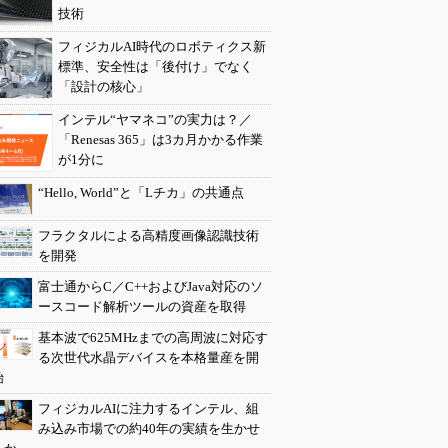
技術
フィジカルAI時代のロボティクス新
標準、安全性は「後付け」でなく
「設計の核心」
インテル“ヤマネコ”の実力は？／
「Renesas 365」は3カ月かかる作業
が1分に
“Hello, World”と「Lチカ」の共通点
フラクタルによる高精度画像認識技術
を開発
富士通からC／C++およびJava対応のソ
ースコード解析ツールの資産を取得
基本波で625MHzまでの高周波に対応す
る次世代水晶デバイスを本格量産を開
始
フィジカルAIに注力するインテル、組
み込み市場での約40年の実績を生かせ