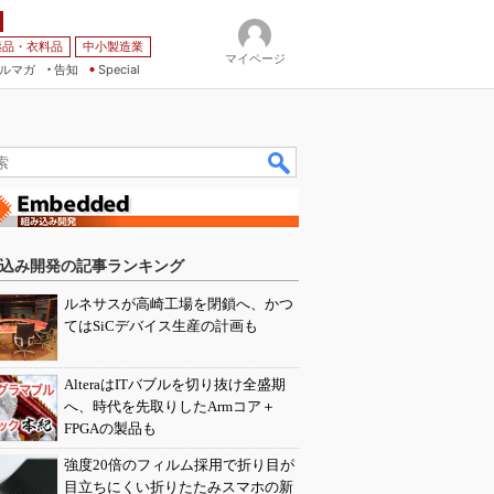
薬品・衣料品
中小製造業
マイページ
ルマガ
告知
Special
込み開発の記事ランキング
ルネサスが高崎工場を閉鎖へ、かつ
てはSiCデバイス生産の計画も
AlteraはITバブルを切り抜け全盛期
へ、時代を先取りしたArmコア＋
FPGAの製品も
強度20倍のフィルム採用で折り目が
目立ちにくい折りたたみスマホの新