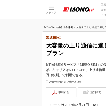
工
産
メディア
脱
つながる技術
AI×技術
MONOist
>
組み込み開発
>
大容量の上り通信に適したI
つながる工場
AI×設備
つながるサービ
Physical
製造業IoT
大容量の上り通信に適し
プラン
IoT向けSIMサービス「MEEQ SI
ば、キャリアはNTTドコモ、上り通信量10
円（税別）で利用できる。
2023年03月14日 17時00分 公開
印刷する
通知する
ミークは2023年2月21日、IoT