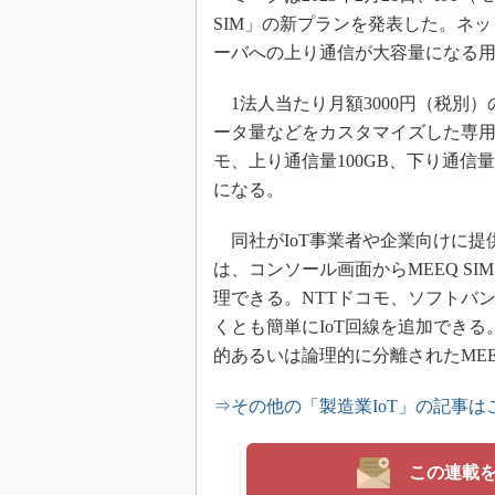
SIM」の新プランを発表した。ネ
ーバへの上り通信が大容量になる
1法人当たり月額3000円（税別）
ータ量などをカスタマイズした専用
モ、上り通信量100GB、下り通信量2
になる。
同社がIoT事業者や企業向けに提供
は、コンソール画面からMEEQ S
理できる。NTTドコモ、ソフトバン
くとも簡単にIoT回線を追加できる
的あるいは論理的に分離されたME
⇒その他の「製造業IoT」の記事は
この連載