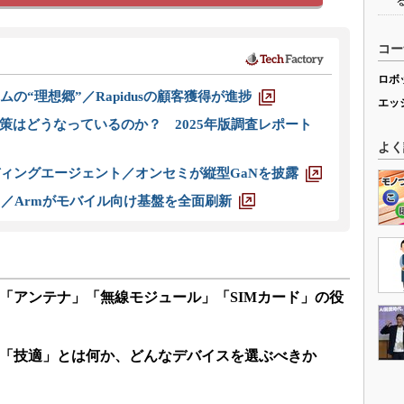
コー
ロボ
ムの“理想郷”／Rapidusの顧客獲得が進捗
エッ
策はどうなっているのか？ 2025年版調査レポート
よく
ディングエージェント／オンセミが縦型GaNを披露
ス／Armがモバイル向け基盤を全面刷新
な「アンテナ」「無線モジュール」「SIMカード」の役
の「技適」とは何か、どんなデバイスを選ぶべきか