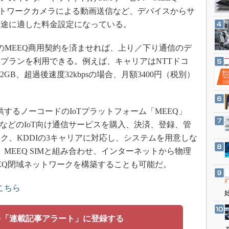
3Dプリンタ
産業オープンネット展
ットワークカメラによる動画送信など、デバイスからサ
デジタルツインとCAE
用途に適した料金設定になっている。
S＆OP
のMEEQ商用契約を済ませれば、上り／下り通信のデ
インダストリー4.0
プランを利用できる。例えば、キャリアはNTTドコ
イノベーション
GB、超過後速度32kbpsの場合、月額3400円（税別）
製造業ビッグデータ
メイドインジャパン
するノーコードのIoTプラットフォーム「MEEQ」
植物工場
IMなどのIoT向け通信サービスを購入、決済、登録、管
知財マネジメント
ク、KDDIの3キャリアに対応し、システムを用意しな
海外生産
。MEEQ SIMと組み合わせ、インターネットから物理
グローバル設計・開発
EQ閉域ネットワークを構築することも可能だ。
制御セキュリティ
こちら
新型コロナへの対応
を「連載記事アラート」に登録する