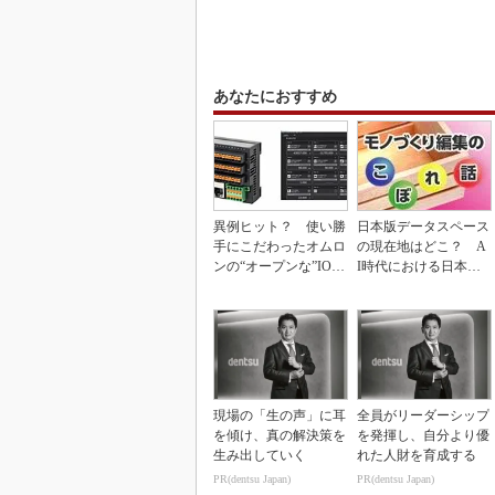
あなたにおすすめ
異例ヒット？ 使い勝
日本版データスペース
手にこだわったオムロ
の現在地はどこ？ A
ンの“オープンな”IO-L
I時代における日本の
inkマスター
勝ち筋について
現場の「生の声」に耳
全員がリーダーシップ
を傾け、真の解決策を
を発揮し、自分より優
生み出していく
れた人財を育成する
PR(dentsu Japan)
PR(dentsu Japan)