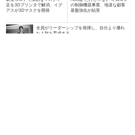
足を3Dプリンタで解消、イグ
の制御機器事業、地道な顧客
アスが3Dマスクを開発
基盤強化が結実
全員がリーダーシップを発揮し、自分より優れ
た人財を育成する
PR(dentsu Japan)
【レベル14】生成AIを味方に、3D CADを使い
こなそう！
「取りあえずボルトで固定」は禁物 締結部設
計で押さえるべき基本