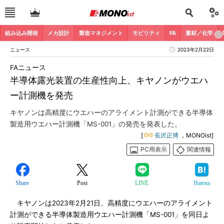
組み込み開発
メカ設計
製造マネジメント
モビリティ
FA
素材／化学
ニュース
2023年2月22日
FAニュース
半導体露光装置の生産性向上、キヤノンがウエハ
ー計測機を発売
キヤノンは高精度にウエハーのアライメント計測ができる半導体
製造用ウエハー計測機「MS-001」の発売を発表した。
[
長沢正博
，MONOist]
PC用表示
関連情報
Share
Post
LINE
Hatena
キヤノンは2023年2月21日、高精度にウエハーのアライメント
計測ができる半導体製造用ウエハー計測機「MS-001」を同日よ