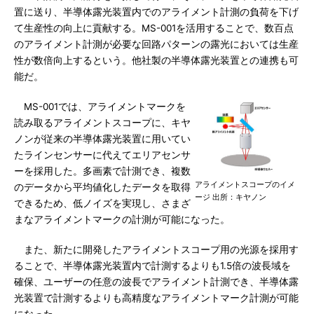
置に送り、半導体露光装置内でのアライメント計測の負荷を下げ
て生産性の向上に貢献する。MS-001を活用することで、数百点
のアライメント計測が必要な回路パターンの露光においては生産
性が数倍向上するという。他社製の半導体露光装置との連携も可
能だ。
MS-001では、アライメントマークを
読み取るアライメントスコープに、キヤ
ノンが従来の半導体露光装置に用いてい
たラインセンサーに代えてエリアセンサ
ーを採用した。多画素で計測でき、複数
アライメントスコープのイメ
のデータから平均値化したデータを取得
ージ 出所：キヤノン
できるため、低ノイズを実現し、さまざ
まなアライメントマークの計測が可能になった。
また、新たに開発したアライメントスコープ用の光源を採用す
ることで、半導体露光装置内で計測するよりも1.5倍の波長域を
確保、ユーザーの任意の波長でアライメント計測でき、半導体露
光装置で計測するよりも高精度なアライメントマーク計測が可能