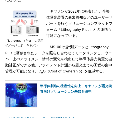
になった。
キヤノンが2022年に発表した、半導
体露光装置の異常検知などのユーザーサ
ポートを行うソリューションプラットフ
ォーム「Lithography Plus」との連携も
可能になっている。
「Lithography Plus」の活用
イメージ 出所：キヤノン
MS-001の計測データとLithography
Plusに蓄積されたデータを照らし合わせてモニタリングし、ウエ
ハー上のアライメント情報の変化を検出して半導体露光装置の自
動補正ができる他、アライメント計測から露光までの工程の集中
管理が可能となり、C
O（Cost of Ownership）を低減する。
o
半導体製造の生産性を向上、キヤノンが露光装
置向けソリューション基盤を発売