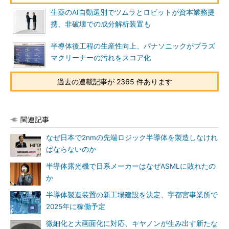
生薬のAI自動選別でツムラとロビットが資本業務提
携、非破壊での成分解析装置も
半導体後工程の生産性向上、パナソニックがプラズ
マクリーナーの汚れをスコア化
過去の連載記事が 2365 件あります
関連記事
なぜ日本で2nmの先端ロジック半導体を製造しなけれ
ばならないのか
半導体露光機で日系メーカーはなぜASMLに敗れたの
か
半導体製造装置の新工場建設を決定、宇都宮事業所で
2025年に稼働予定
微細化と大画面化に対応、キヤノンが生み出す新たな