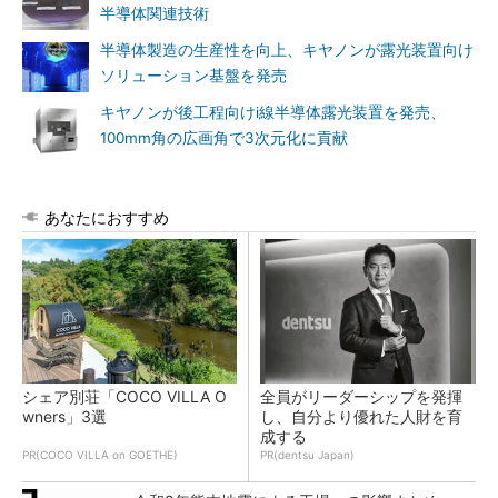
半導体関連技術
半導体製造の生産性を向上、キヤノンが露光装置向け
ソリューション基盤を発売
キヤノンが後工程向けi線半導体露光装置を発売、
100mm角の広画角で3次元化に貢献
あなたにおすすめ
シェア別荘「COCO VILLA O
全員がリーダーシップを発揮
wners」3選
し、自分より優れた人財を育
成する
PR(COCO VILLA on GOETHE)
PR(dentsu Japan)