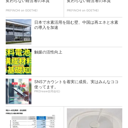
変わらない経営者の本質
変わらない経営者の本質
PR(FINCHI on GOETHE)
PR(FINCHI on GOETHE)
日本で水素活用を阻む壁、中国は再エネと水素
の導入を加速
触媒の活性向上
SNSアカウントを着実に成長。実はみんなココ
使ってます。
PR(Dreaw合同会社)