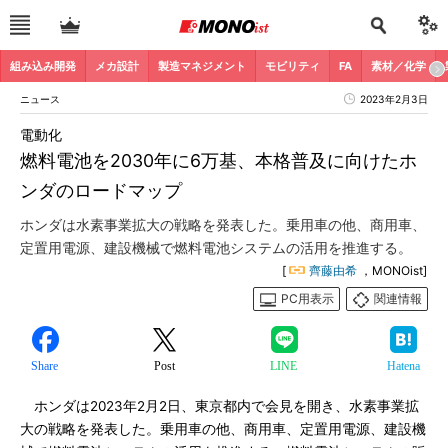
組み込み開発
メカ設計
製造マネジメント
モビリティ
FA
素材／化学
ニュース
2023年2月3日
電動化
燃料電池を2030年に6万基、本格普及に向けたホ
ンダのロードマップ
ホンダは水素事業拡大の戦略を発表した。乗用車の他、商用車、
定置用電源、建設機械で燃料電池システムの活用を推進する。
[
齊藤由希
，MONOist]
PC用表示
関連情報
Share
Post
LINE
Hatena
ホンダは2023年2月2日、東京都内で会見を開き、水素事業拡
大の戦略を発表した。乗用車の他、商用車、定置用電源、建設機