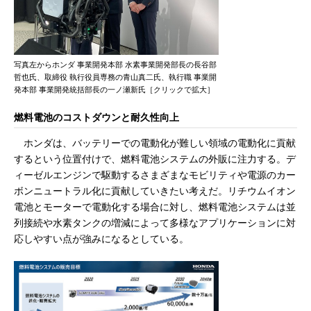
写真左からホンダ 事業開発本部 水素事業開発部長の長谷部
哲也氏、取締役 執行役員専務の青山真二氏、執行職 事業開
発本部 事業開発統括部長の一ノ瀬新氏［クリックで拡大］
燃料電池のコストダウンと耐久性向上
ホンダは、バッテリーでの電動化が難しい領域の電動化に貢献
するという位置付けで、燃料電池システムの外販に注力する。デ
ィーゼルエンジンで駆動するさまざまなモビリティや電源のカー
ボンニュートラル化に貢献していきたい考えだ。リチウムイオン
電池とモーターで電動化する場合に対し、燃料電池システムは並
列接続や水素タンクの増減によって多様なアプリケーションに対
応しやすい点が強みになるとしている。