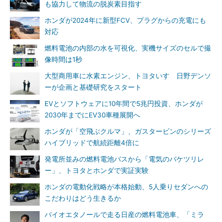
も協力して物流の脱炭素目指す
ホンダが2024年に新型FCV、プラグからの充電にも
対応
燃料電池の内部の水を可視化、実機サイズのセルで撮
像時間は1秒
大型商用車に水素エンジン、トヨタいすゞ日野デンソ
ーが企画と基礎研究をスタート
EVとソフトウェアに10年間で5兆円投資、ホンダが
2030年までにEV30車種展開へ
ホンダが「空飛ぶクルマ」、ガスタービンのシリーズ
ハイブリッドで航続距離4倍に
発電所並みの燃料電池バスから「電気のバケツリレ
ー」、トヨタとホンダで実証実験
ホンダの電動化戦略が本格始動、5人乗りセダンへの
こだわりはどう生きるか
バイオエタノールで走る日産の燃料電池車、「ミラ