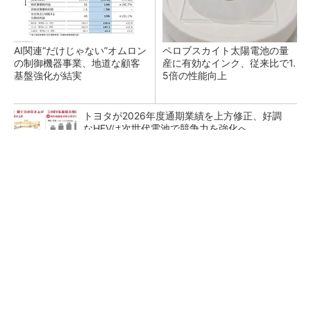
AI関連“だけじゃない”オムロン
ペロブスカイト太陽電池の量
の制御機器事業、地道な顧客
産に有効なインク、従来比で1.
基盤強化が結実
5倍の性能向上
トヨタが2026年度通期業績を上方修正、好調
なHEVは次世代電池で競争力を強化へ
SNSアカウントを着実に成長。実はみんなココ
使ってます。
PR(Dreaw合同会社)
狭小な駐車場に、シャープがポールカメラ式製
品発表 市場シェア10％目指す