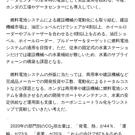
データセンターの非常時の電源として実証運用を始める。今後、
ホンダの工場やデータセンターにも導入していく。
燃料電池システムによる建設機械の電動化にも取り組む。建設
機械市場は、油圧ショベルだけでシェアが4割以上、ホイールロ
ーダーやブルドーザーを合わせると6割以上を占める。油圧ショ
ベル、ホイールローダー、ブルドーザーをターゲットに燃料電池
システムの適用を目指す。ただ、従来の固定式の水素ステーショ
ンだけでは建設機械への水素補給が難しいため、水素のサプライ
チェーンの構築も課題となる。
燃料電池システムの外販に当たっては、商用車や建設機械など
完成品メーカーでの開発投資や工数、電動化によるトータルコス
トなどが課題となる。ホンダは商用車や建設機械に燃料電池シス
テムを適合させるための開発サポートやメンテナンス、水素の安
定供給など運用面も支援し、カーボンニュートラル化をワンスト
ップで貢献していきたい考えだ。
2020年の部門別のCO
排出量は、「発電、熱」が44％、「運
2
輸」が23％、「産業」が20％。これらの合計で87％を占める。