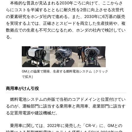
本格的な普及が見込まれる2030年ごろに向けて、ここからさ
らにコストを半減するとともに耐久性を2倍に向上させる次世代
の要素研究をホンダ社内で進める。また、2030年に6万基の販売
を実現する上では、正確さとスピードを両立した生産技術や、複
数拠点での生産も不可欠になるため、ホンダの社内で検討してい
る。
GMとの協業で開発、生産する燃料電池システム［クリック
で拡大］
商用車がけん引役
燃料電池システムの外販で当初のコアドメインと位置付けてい
るのが、運輸部門に該当する乗用車と商用車、産業部門に該当す
る定置用電源や建設機械だ。
乗用車に関しては、2022年に発売した「CR-V」に、GMとの