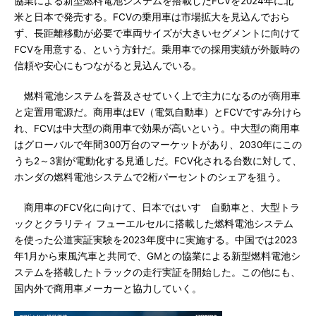
協業による新型燃料電池システムを搭載したFCVを2024年に北
米と日本で発売する。FCVの乗用車は市場拡大を見込んでおら
ず、長距離移動が必要で車両サイズが大きいセグメントに向けて
FCVを用意する、という方針だ。乗用車での採用実績が外販時の
信頼や安心にもつながると見込んでいる。
燃料電池システムを普及させていく上で主力になるのが商用車
と定置用電源だ。商用車はEV（電気自動車）とFCVですみ分けら
れ、FCVは中大型の商用車で効果が高いという。中大型の商用車
はグローバルで年間300万台のマーケットがあり、2030年にこの
うち2～3割が電動化する見通しだ。FCV化される台数に対して、
ホンダの燃料電池システムで2桁パーセントのシェアを狙う。
商用車のFCV化に向けて、日本ではいすゞ自動車と、大型トラ
ックとクラリティ フューエルセルに搭載した燃料電池システム
を使った公道実証実験を2023年度中に実施する。中国では2023
年1月から東風汽車と共同で、GMとの協業による新型燃料電池シ
ステムを搭載したトラックの走行実証を開始した。この他にも、
国内外で商用車メーカーと協力していく。