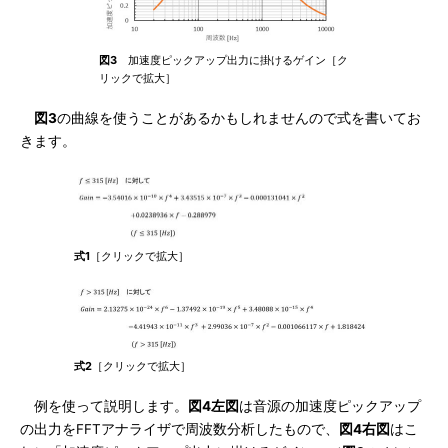
図3
加速度ピックアップ出力に掛けるゲイン［ク
リックで拡大］
図3
の曲線を使うことがあるかもしれませんので式を書いてお
きます。
式1
［クリックで拡大］
式2
［クリックで拡大］
例を使って説明します。
図4左図
は音源の加速度ピックアップ
の出力をFFTアナライザで周波数分析したもので、
図4右図
はこ