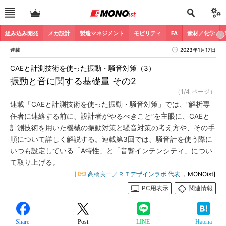
組み込み開発
メカ設計
製造マネジメント
モビリティ
FA
素材／化学
連載
2023年1月17日
CAEと計測技術を使った振動・騒音対策（3）
振動と音に関する基礎量 その2
（1/4 ページ）
連載「CAEと計測技術を使った振動・騒音対策」では、“解析専
任者に連絡する前に、設計者がやるべきこと”を主眼に、CAEと
計測技術を用いた機械の振動対策と騒音対策の考え方や、その手
順について詳しく解説する。連載第3回では、騒音計を使う際に
いつも設定している「A特性」と「音響インテンシティ」につい
て取り上げる。
[
高橋良一／ＲＴデザインラボ 代表
，MONOist]
PC用表示
関連情報
Share
Post
LINE
Hatena