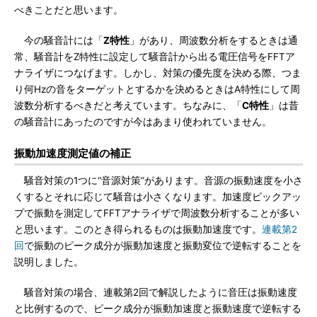
べきことだと思います。
今の騒音計には「
Z特性
」があり、周波数分析をするときは通
常、騒音計をZ特性に設定して騒音計から出る電圧信号をFFTア
ナライザにつなげます。しかし、対策の優先度を決める際、つま
り何Hzの音をターゲットとするかを決めるときはA特性にして周
波数分析するべきだと考えています。ちなみに、「
C特性
」は昔
の騒音計にあったのですが今はあまり使われていません。
振動加速度測定値の補正
騒音対策の1つに“音源対策”があります。音源の振動速度を小さ
くするとそれに応じて騒音は小さくなります。加速度ピックアッ
プで振動を測定してFFTアナライザで周波数分析することが多い
と思います。このとき得られるものは振動加速度です。
連載第2
回
で振動のピーク成分が振動加速度と振動変位で逆転することを
説明しました。
騒音対策の場合、連載第2回で解説したように音圧は振動速度
と比例するので、ピーク成分が振動加速度と振動速度で逆転する