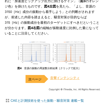
れに「加速度ピックアップ出力に掛けるゲイン」（
図3
のオレン
ジ色）を掛けたものです。
図4左図
を見たら、「よし、音源の
3150［Hz］成分の振動から着手しよう」との判断がされます
が、前述した内容を踏まえると、騒音対策が目的ならば
315［Hz］の振動成分を最初のターゲットにすべきだということ
が分かります。
図4右図
の縦軸が振動速度に比例した量になって
いることに注目してください。
図4
音源の振動の周波数分析結果［クリックで拡大］
音響インテンシティ
Copyright © ITmedia, Inc. All Rights Reserved.
CAEと計測技術を使った振動・騒音対策 連載一覧