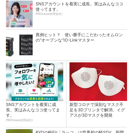
SNSアカウントを着実に成長。実はみんなココ
使ってます。
PR(Dreaw合同会社)
異例ヒット？ 使い勝手にこだわったオムロン
の“オープンな”IO-Linkマスター
SNSアカウントを着実に成
新型コロナで深刻なマスク不
長。実はみんなココ使ってま
足を3Dプリンタで解消、イグ
す。
アスが3Dマスクを開発
PR(Dreaw合同会社)
BYDの軽EV「ラッコ」は世界初の軽SDV、新開