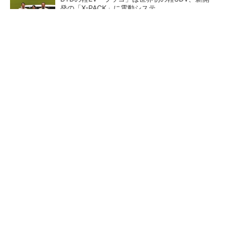
発の「X-PACK」に電動システ...
ペロブスカイト太陽電池の量産に有効なイン
ク、従来比で1.5倍の性能向上
【レベル14】生成AIを味方に、3D CADを使い
こなそう！
狭小な駐車場に、シャープが
【レベル4】図面の穴寸法の表