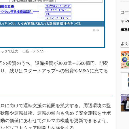
コー
モビ
編集
よく
ックで拡大］ 出所：デンソー
の投資のうち、設備投資が3000億～3500億円、開発
んでおり、残りはスタートアップへの出資やM&Aに充てる
ロに向けて運転支援の範囲を拡大する。周辺環境の監
の状態や運転技術、運転の傾向も含めて安全運転をサポ
移動の価値にあわせてクルマの機能を更新できるよう、
るなどソフトウェア開発力を強化する。