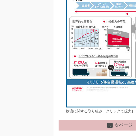
物流に関する取り組み［クリックで拡大］
次ページ
→