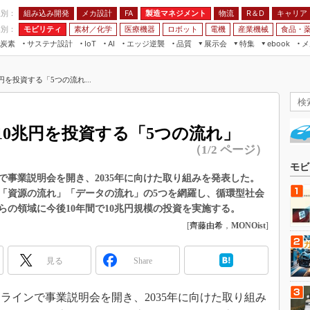
程別：
組み込み開発
メカ設計
製造マネジメント
物流
R＆D
キャリア
FA
業別：
モビリティ
素材／化学
医療機器
ロボット
電機
産業機械
食品・
炭素
サステナ設計
エッジ逆襲
品質
展示会
特集
メ
IoT
AI
ebook
伝承
組み込み開発
CEATEC
読者調査まとめ
編集後記
円を投資する「5つの流れ...
JIMTOF
保全
メカ設計
つながるクルマ
組込み/エッジ コンピューティング
ス
 AI
製造マネジメント
5G
展＆IoT/5Gソリューション展
VR／AR
FA
10兆円を投資する「5つの流れ」
IIFES
モビリティ
フィールドサービス
（1/2 ページ）
国際ロボット展
素材／化学
FPGA
モビ
ジャパンモビリティショー
インで事業説明会を開き、2035年に向けた取り組みを発表した。
組み込み画像技術
「資源の流れ」「データの流れ」の5つを網羅し、循環型社会
TECHNO-FRONTIER
の領域に今後10年間で10兆円規模の投資を実施する。
組み込みモデリング
人テク展
[
齊藤由希
，
MONOist
]
Windows Embedded
スマート工場EXPO
車載ソフト開発
見る
EdgeTech+
Share
ISO26262
日本ものづくりワールド
無償設計ツール
オンラインで事業説明会を開き、2035年に向けた取り組み
AUTOMOTIVE WORLD