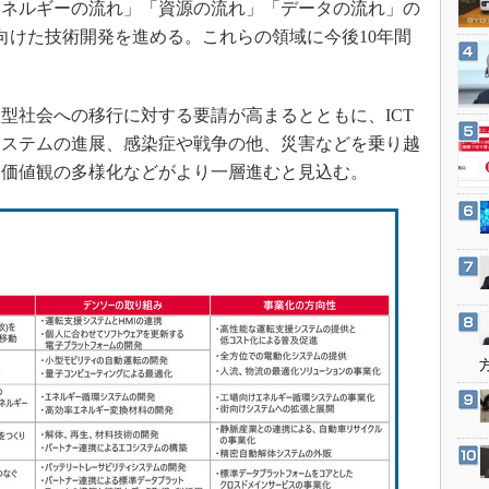
エネルギーの流れ」「資源の流れ」「データの流れ」の
3Dプリンタ
産業オープンネット展
向けた技術開発を進める。これらの領域に今後10年間
デジタルツインとCAE
S＆OP
インダストリー4.0
環型社会への移行に対する要請が高まるとともに、ICT
システムの進展、感染症や戦争の他、災害などを乗り越
イノベーション
、価値観の多様化などがより一層進むと見込む。
製造業ビッグデータ
メイドインジャパン
植物工場
知財マネジメント
海外生産
グローバル設計・開発
制御セキュリティ
新型コロナへの対応