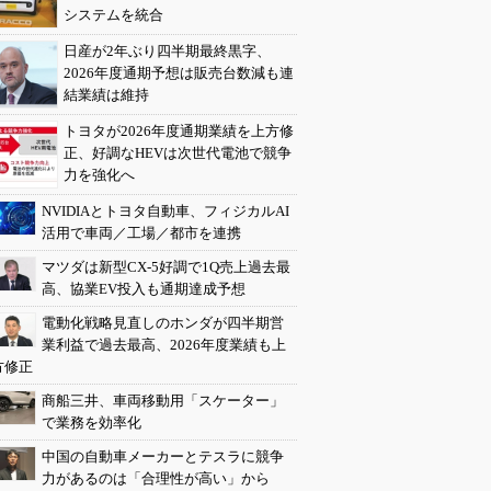
システムを統合
日産が2年ぶり四半期最終黒字、
2026年度通期予想は販売台数減も連
結業績は維持
トヨタが2026年度通期業績を上方修
正、好調なHEVは次世代電池で競争
力を強化へ
NVIDIAとトヨタ自動車、フィジカルAI
活用で車両／工場／都市を連携
マツダは新型CX-5好調で1Q売上過去最
高、協業EV投入も通期達成予想
電動化戦略見直しのホンダが四半期営
業利益で過去最高、2026年度業績も上
方修正
商船三井、車両移動用「スケーター」
で業務を効率化
中国の自動車メーカーとテスラに競争
力があるのは「合理性が高い」から