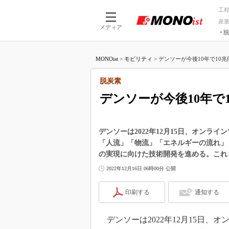
工
産
メディア
脱
つながる技術
AI×技術
MONOist
>
モビリティ
>
デンソーが今後10年で10兆
つながる工場
AI×設備
つながるサービ
Physical
脱炭素
デンソーが今後10年で
デンソーは2022年12月15日、オンラ
「人流」「物流」「エネルギーの流れ」
の実現に向けた技術開発を進める。これら
2022年12月16日 06時00分 公開
印刷する
通知する
デンソーは2022年12月15日、