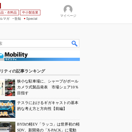
薬品・衣料品
中小製造業
マイページ
ルマガ
告知
Special
リティの記事ランキング
狭小な駐車場に、シャープがポール
カメラ式製品発表 市場シェア10％
目指す
テスラにおけるギガキャストの基本
的な考え方と方向性【前編】
BYDの軽EV「ラッコ」は世界初の軽
SDV、新開発の「X-PACK」に電動