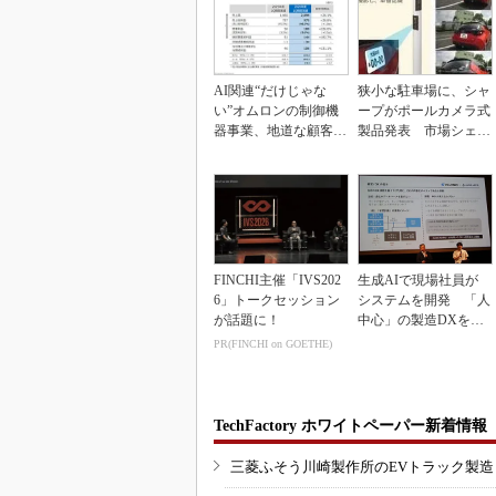
AI関連“だけじゃな
狭小な駐車場に、シャ
い”オムロンの制御機
ープがポールカメラ式
器事業、地道な顧客基
製品発表 市場シェア
盤強化が結実
10％目指す
FINCHI主催「IVS202
生成AIで現場社員が
6」トークセッション
システムを開発 「人
が話題に！
中心」の製造DXを自
走させた3社の方法
PR(FINCHI on GOETHE)
TechFactory ホワイトペーパー新着情報
三菱ふそう川崎製作所のEVトラック製