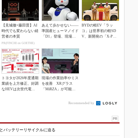
【見城徹×藤田晋】AI
あえて歩かせない――
BYDの軽EV「ラッ
時代でも変わらない経
準国産ヒューマノイド
コ」は世界初の軽SD
営者の本質
「D1」登場、現場稼
V、新開発の「X-PAC
働で日本の勝ち筋へ
K」に電動システ...
PR(FINCHI on GOETHE)
トヨタが2026年度通期
現場の作業効率やミス
業績を上方修正、好調
を改善 XRグラス
なHEVは次世代電池
「MiRZA」が可能に
で競争力を強化へ
するピッキングDX
の...
Recommended by
PR
造とバッテリーリサイクルに迫る