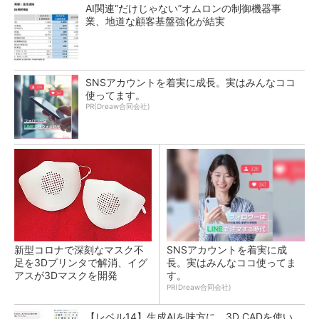
AI関連“だけじゃない”オムロンの制御機器事
業、地道な顧客基盤強化が結実
SNSアカウントを着実に成長。実はみんなココ
使ってます。
PR(Dreaw合同会社)
新型コロナで深刻なマスク不
SNSアカウントを着実に成
足を3Dプリンタで解消、イグ
長。実はみんなココ使ってま
アスが3Dマスクを開発
す。
PR(Dreaw合同会社)
【レベル14】生成AIを味方に、3D CADを使い