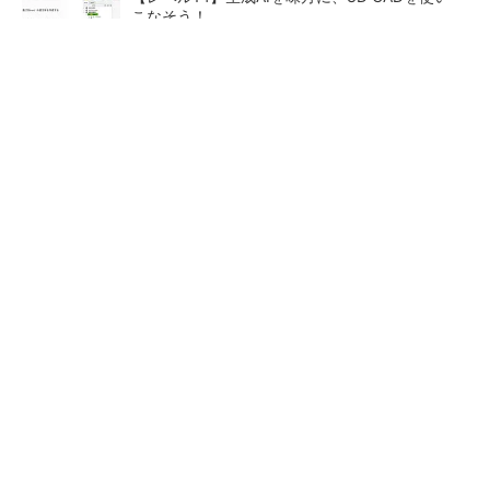
こなそう！
令和8年熊本地震による工場への影響まとめ
狭小な駐車場に、シャープがポールカメラ式製
品発表 市場シェア10％目指す
ルネサスが高崎工場を閉鎖
なぜ熊本に半導体産業が集ま