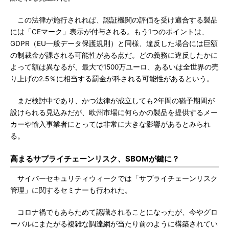
この法律が施行されれば、認証機関の評価を受け適合する製品
には「CEマーク」表示が付与される。もう1つのポイントは、
GDPR（EU一般データ保護規則）と同様、違反した場合には巨額
の制裁金が課される可能性がある点だ。どの義務に違反したかに
よって額は異なるが、最大で1500万ユーロ、あるいは全世界の売
り上げの2.5％に相当する罰金が科される可能性があるという。
まだ検討中であり、かつ法律が成立しても2年間の猶予期間が
設けられる見込みだが、欧州市場に何らかの製品を提供するメー
カーや輸入事業者にとっては非常に大きな影響があるとみられ
る。
高まるサプライチェーンリスク、SBOMが鍵に？
サイバーセキュリティウィークでは「サプライチェーンリスク
管理」に関するセミナーも行われた。
コロナ禍でもあらためて認識されることになったが、今やグロ
ーバルにまたがる複雑な調達網が当たり前のように構築されてい