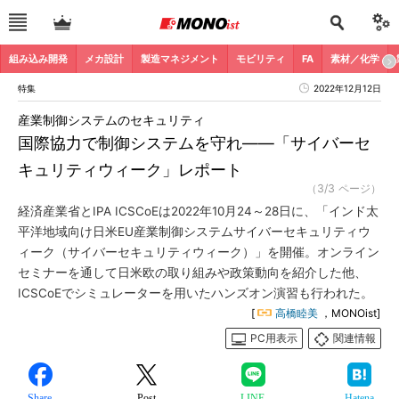
組み込み開発
メカ設計
製造マネジメント
モビリティ
FA
素材／化学
特集
2022年12月12日
産業制御システムのセキュリティ
国際協力で制御システムを守れ――「サイバーセ
キュリティウィーク」レポート
（3/3 ページ）
経済産業省とIPA ICSCoEは2022年10月24～28日に、「インド太
平洋地域向け日米EU産業制御システムサイバーセキュリティウ
ィーク（サイバーセキュリティウィーク）」を開催。オンライン
セミナーを通して日米欧の取り組みや政策動向を紹介した他、
ICSCoEでシミュレーターを用いたハンズオン演習も行われた。
[
高橋睦美
，MONOist]
PC用表示
関連情報
Share
Post
LINE
Hatena