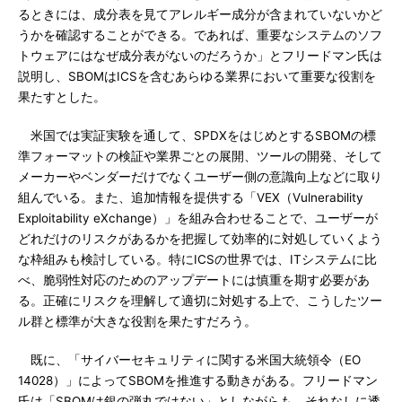
るときには、成分表を見てアレルギー成分が含まれていないかど
うかを確認することができる。であれば、重要なシステムのソフ
トウェアにはなぜ成分表がないのだろうか」とフリードマン氏は
説明し、SBOMはICSを含むあらゆる業界において重要な役割を
果たすとした。
米国では実証実験を通して、SPDXをはじめとするSBOMの標
準フォーマットの検証や業界ごとの展開、ツールの開発、そして
メーカーやベンダーだけでなくユーザー側の意識向上などに取り
組んでいる。また、追加情報を提供する「VEX（Vulnerability
Exploitability eXchange）」を組み合わせることで、ユーザーが
どれだけのリスクがあるかを把握して効率的に対処していくよう
な枠組みも検討している。特にICSの世界では、ITシステムに比
べ、脆弱性対応のためのアップデートには慎重を期す必要があ
る。正確にリスクを理解して適切に対処する上で、こうしたツー
ル群と標準が大きな役割を果たすだろう。
既に、「サイバーセキュリティに関する米国大統領令（EO
14028）」によってSBOMを推進する動きがある。フリードマン
氏は「SBOMは銀の弾丸ではない」としながらも、それなしに透