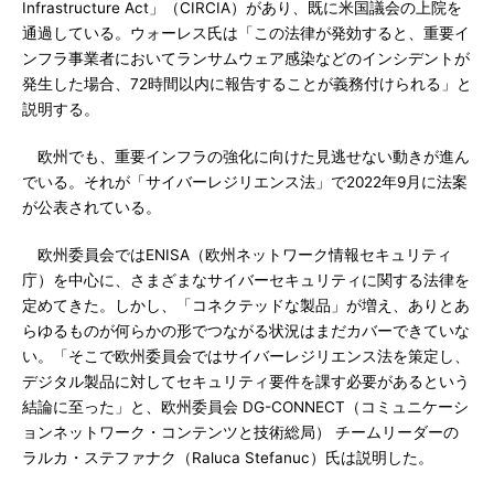
Infrastructure Act」（CIRCIA）があり、既に米国議会の上院を
通過している。ウォーレス氏は「この法律が発効すると、重要イ
ンフラ事業者においてランサムウェア感染などのインシデントが
発生した場合、72時間以内に報告することが義務付けられる」と
説明する。
欧州でも、重要インフラの強化に向けた見逃せない動きが進ん
でいる。それが「サイバーレジリエンス法」で2022年9月に法案
が公表されている。
欧州委員会ではENISA（欧州ネットワーク情報セキュリティ
庁）を中心に、さまざまなサイバーセキュリティに関する法律を
定めてきた。しかし、「コネクテッドな製品」が増え、ありとあ
らゆるものが何らかの形でつながる状況はまだカバーできていな
い。「そこで欧州委員会ではサイバーレジリエンス法を策定し、
デジタル製品に対してセキュリティ要件を課す必要があるという
結論に至った」と、欧州委員会 DG-CONNECT（コミュニケーシ
ョンネットワーク・コンテンツと技術総局） チームリーダーの
ラルカ・ステファナク（Raluca Stefanuc）氏は説明した。