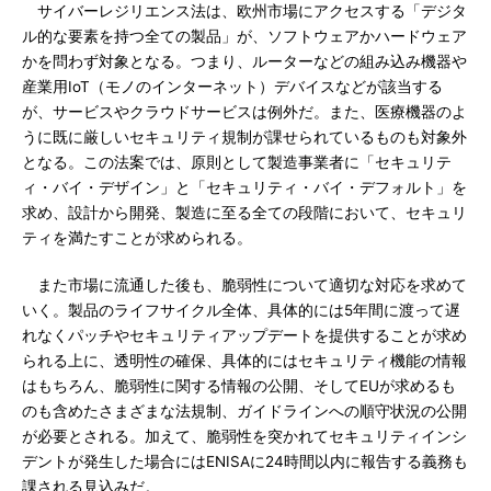
サイバーレジリエンス法は、欧州市場にアクセスする「デジタ
ル的な要素を持つ全ての製品」が、ソフトウェアかハードウェア
かを問わず対象となる。つまり、ルーターなどの組み込み機器や
産業用IoT（モノのインターネット）デバイスなどが該当する
が、サービスやクラウドサービスは例外だ。また、医療機器のよ
うに既に厳しいセキュリティ規制が課せられているものも対象外
となる。この法案では、原則として製造事業者に「セキュリテ
ィ・バイ・デザイン」と「セキュリティ・バイ・デフォルト」を
求め、設計から開発、製造に至る全ての段階において、セキュリ
ティを満たすことが求められる。
また市場に流通した後も、脆弱性について適切な対応を求めて
いく。製品のライフサイクル全体、具体的には5年間に渡って遅
れなくパッチやセキュリティアップデートを提供することが求め
られる上に、透明性の確保、具体的にはセキュリティ機能の情報
はもちろん、脆弱性に関する情報の公開、そしてEUが求めるも
のも含めたさまざまな法規制、ガイドラインへの順守状況の公開
が必要とされる。加えて、脆弱性を突かれてセキュリティインシ
デントが発生した場合にはENISAに24時間以内に報告する義務も
課される見込みだ。