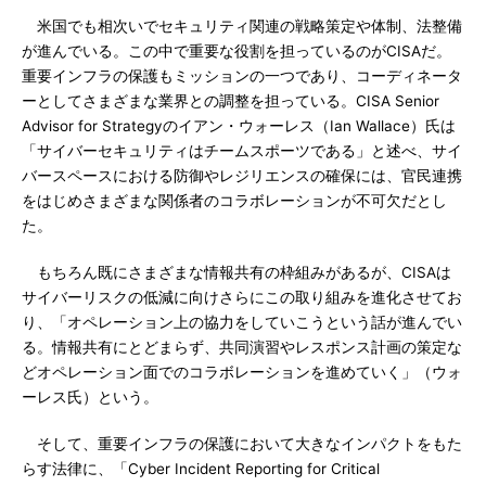
米国でも相次いでセキュリティ関連の戦略策定や体制、法整備
が進んでいる。この中で重要な役割を担っているのがCISAだ。
重要インフラの保護もミッションの一つであり、コーディネータ
ーとしてさまざまな業界との調整を担っている。CISA Senior
Advisor for Strategyのイアン・ウォーレス（Ian Wallace）氏は
「サイバーセキュリティはチームスポーツである」と述べ、サイ
バースペースにおける防御やレジリエンスの確保には、官民連携
をはじめさまざまな関係者のコラボレーションが不可欠だとし
た。
もちろん既にさまざまな情報共有の枠組みがあるが、CISAは
サイバーリスクの低減に向けさらにこの取り組みを進化させてお
り、「オペレーション上の協力をしていこうという話が進んでい
る。情報共有にとどまらず、共同演習やレスポンス計画の策定な
どオペレーション面でのコラボレーションを進めていく」（ウォ
ーレス氏）という。
そして、重要インフラの保護において大きなインパクトをもた
らす法律に、「Cyber Incident Reporting for Critical