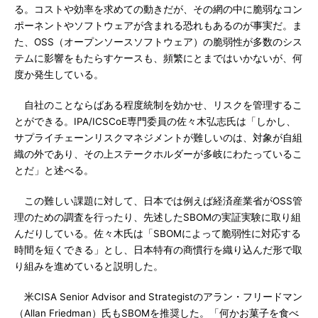
る。コストや効率を求めての動きだが、その網の中に脆弱なコン
ポーネントやソフトウェアが含まれる恐れもあるのが事実だ。ま
た、OSS（オープンソースソフトウェア）の脆弱性が多数のシス
テムに影響をもたらすケースも、頻繁にとまではいかないが、何
度か発生している。
自社のことならばある程度統制を効かせ、リスクを管理するこ
とができる。IPA/ICSCoE専門委員の佐々木弘志氏は「しかし、
サプライチェーンリスクマネジメントが難しいのは、対象が自組
織の外であり、その上ステークホルダーが多岐にわたっているこ
とだ」と述べる。
この難しい課題に対して、日本では例えば経済産業省がOSS管
理のための調査を行ったり、先述したSBOMの実証実験に取り組
んだりしている。佐々木氏は「SBOMによって脆弱性に対応する
時間を短くできる」とし、日本特有の商慣行を織り込んだ形で取
り組みを進めていると説明した。
米CISA Senior Advisor and Strategistのアラン・フリードマン
（Allan Friedman）氏もSBOMを推奨した。「何かお菓子を食べ