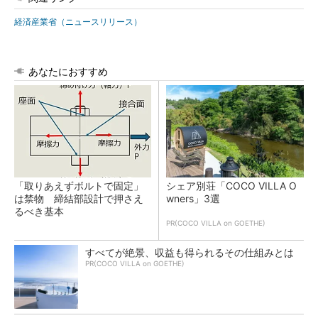
経済産業省（ニュースリリース）
あなたにおすすめ
「取りあえずボルトで固定」
シェア別荘「COCO VILLA O
は禁物 締結部設計で押さえ
wners」3選
るべき基本
PR(COCO VILLA on GOETHE)
すべてが絶景、収益も得られるその仕組みとは
PR(COCO VILLA on GOETHE)