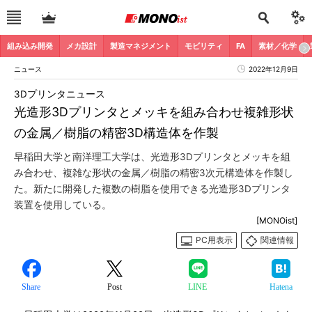
組み込み開発
メカ設計
製造マネジメント
モビリティ
FA
素材／化学
ニュース
2022年12月9日
3Dプリンタニュース
光造形3Dプリンタとメッキを組み合わせ複雑形状
の金属／樹脂の精密3D構造体を作製
早稲田大学と南洋理工大学は、光造形3Dプリンタとメッキを組
み合わせ、複雑な形状の金属／樹脂の精密3次元構造体を作製し
た。新たに開発した複数の樹脂を使用できる光造形3Dプリンタ
装置を使用している。
[MONOist]
PC用表示
関連情報
Share
Post
LINE
Hatena