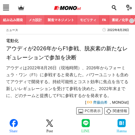
組み込み開発
メカ設計
製造マネジメント
モビリティ
FA
素材／化学
ニュース
2022年8月29日
電動化
アウディが2026年からF1参戦、脱炭素の新たなレ
ギュレーションで参加を決断
アウディは2022年8月26日（現地時間）、2026年からフォーミ
ュラ・ワン（F1）に参戦すると発表した。パワーユニットも含め
てアウディで開発する。持続可能性とコスト効率に焦点を当てる
新しいレギュレーションを受けて参戦を決めた。2022年末まで
に、どのチームと提携してF1に参戦するかを発表する。
[
齊藤由希
，MONOist]
PC用表示
関連情報
Share
Post
LINE
Hatena