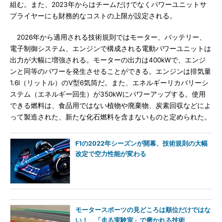
組む。また、2023年からはチームだけでなくパワーユニットサ
プライヤーにも財務的なコストの上限が設定される。
2026年から適用される技術規則ではモーター、バッテリー、
電子制御システム、エンジンで構成される電動パワーユニットは
出力が大幅に増強される。モーターの出力は400kWで、エンジ
ンと同等のパワーを発生させることができる。エンジンは排気量
1.6l（リットル）のV型6気筒だ。また、エネルギーリカバリーシ
ステム（エネルギー回生）が350kWにパワーアップする。使用
できる燃料は、食品用ではない植物や廃棄物、炭素回収などによ
って製造された、新たな化石燃料を含まないものと定められた。
F1の2022年シーズンが開幕、技術規則の大幅
改定で空力性能が変わる
モータースポーツの見どころは順位だけではな
い！ 「走る実験室」で磨かれる技術