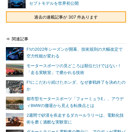
セプトモデルを世界初公開
過去の連載記事が 307 件あります
関連記事
F1の2022年シーズンが開幕、技術規則の大幅改定で
空力性能が変わる
モータースポーツの見どころは順位だけではない！
「走る実験室」で磨かれる技術
F1にこだわり続けたホンダ、なぜ参戦終了を決めたの
か
都市型モータースポーツ「フォーミュラE」、アウデ
ィBMWの撤退から見える転換点とは
2週間で砂漠を疾走するダカールラリーは、電動化技
術を磨く過酷な実験室に
ダカールラリーも電動車の舞台に、アウディが電動パ