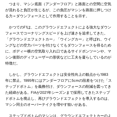
つまり、マシン底面（アンダーフロア）と路面との空間に空気
が流れると負圧が生じるが、この負圧がマシンを路面に押しつけ
る力＝ダウンフォースとして作用することを示す。
かつてのF1は、このグラウンドエフェクトによる強大なダウン
フォースでコーナリングスピードを上げ速さを追求してきた。
「グラウンドエフェクトカー」「ウイングカー」と呼ばれ、ウイ
ングなどの空力パーツを付けなくてもダウンフォースを得るため
に、ボディー横の空気取り入れ口であるサイドポンツーンや、マ
シン後部のディフューザーの形状などに工夫を凝らしているのが
特徴だ。
しかし、グラウンドエフェクトは安全性向上の観点から1983
年に禁止。1995年にはアンダーフロアに5cmの段差をつけた「ス
テップドボトム」を義務付け、ダウンフォースの削減を図ってき
た経緯がある。FIAが2021年シーズンまで採用してきたステップ
ドボトムを廃止し、再びグラウンドエフェクトを導入するのは、
マシン同士のオーバーテイクを増やす狙いがある。
ステップドボトムのマシンは、グラウンドエフェクトカーのよ