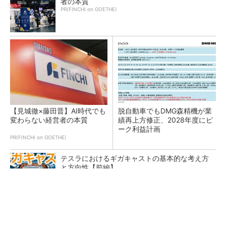
者の本質
PR(FINCHI on GOETHE)
【見城徹×藤田晋】AI時代でも
脱自動車でもDMG森精機が業
変わらない経営者の本質
績再上方修正、2028年度にピ
ーク利益計画
PR(FINCHI on GOETHE)
テスラにおけるギガキャストの基本的な考え方
と方向性【前編】
AI関連“だけじゃない”オムロンの制御機器事
業、地道な顧客基盤強化が結実