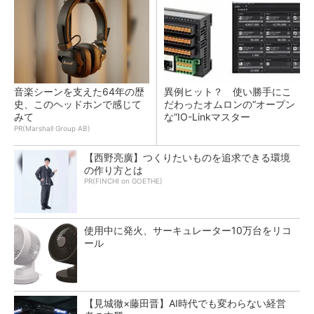
音楽シーンを支えた64年の歴
異例ヒット？ 使い勝手にこ
史、このヘッドホンで感じて
だわったオムロンの“オープン
みて
な”IO-Linkマスター
PR(Marshall Group AB)
【西野亮廣】つくりたいものを追求できる環境
の作り方とは
PR(FINCHI on GOETHE)
使用中に発火、サーキュレーター10万台をリコ
ール
【見城徹×藤田晋】AI時代でも変わらない経営