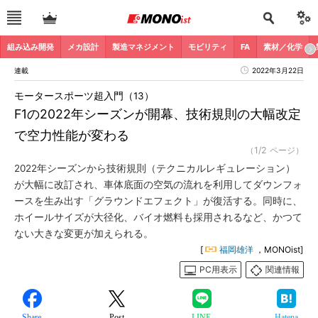
組み込み開発
メカ設計
製造マネジメント
モビリティ
FA
素材／化学
連載
2022年3月22日
モータースポーツ超入門（13）
F1の2022年シーズンが開幕、技術規則の大幅改定
で空力性能が変わる
（1/2 ページ）
2022年シーズンから技術規則（テクニカルレギュレーション）
が大幅に改訂され、車体底面の空気の流れを利用してダウンフォ
ースを生み出す「グラウンドエフェクト」が復活する。同時に、
ホイールサイズが大径化、バイオ燃料も採用されるなど、かつて
ない大きな変更が加えられる。
[
福岡雄洋
，MONOist]
PC用表示
関連情報
Share
Post
LINE
Hatena