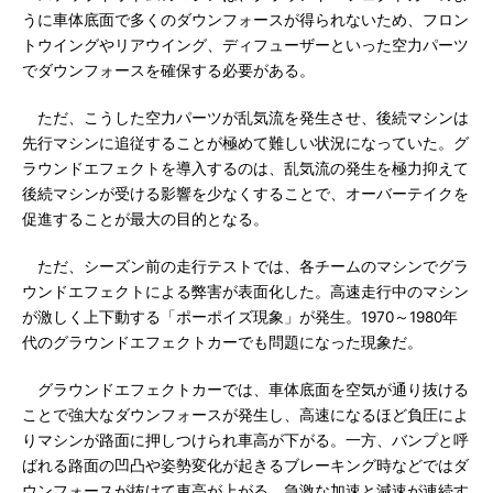
うに車体底面で多くのダウンフォースが得られないため、フロン
トウイングやリアウイング、ディフューザーといった空力パーツ
でダウンフォースを確保する必要がある。
ただ、こうした空力パーツが乱気流を発生させ、後続マシンは
先行マシンに追従することが極めて難しい状況になっていた。グ
ラウンドエフェクトを導入するのは、乱気流の発生を極力抑えて
後続マシンが受ける影響を少なくすることで、オーバーテイクを
促進することが最大の目的となる。
ただ、シーズン前の走行テストでは、各チームのマシンでグラ
ウンドエフェクトによる弊害が表面化した。高速走行中のマシン
が激しく上下動する「ポーポイズ現象」が発生。1970～1980年
代のグラウンドエフェクトカーでも問題になった現象だ。
グラウンドエフェクトカーでは、車体底面を空気が通り抜ける
ことで強大なダウンフォースが発生し、高速になるほど負圧によ
りマシンが路面に押しつけられ車高が下がる。一方、バンプと呼
ばれる路面の凹凸や姿勢変化が起きるブレーキング時などではダ
ウンフォースが抜けて車高が上がる。急激な加速と減速が連続す