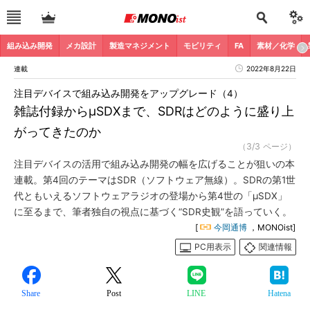
組み込み開発
メカ設計
製造マネジメント
モビリティ
FA
素材／化学
連載
2022年8月22日
注目デバイスで組み込み開発をアップグレード（4）
雑誌付録からμSDXまで、SDRはどのように盛り上
がってきたのか
（3/3 ページ）
注目デバイスの活用で組み込み開発の幅を広げることが狙いの本
連載。第4回のテーマはSDR（ソフトウェア無線）。SDRの第1世
代ともいえるソフトウェアラジオの登場から第4世の「μSDX」
に至るまで、筆者独自の視点に基づく“SDR史観”を語っていく。
[
今岡通博
，MONOist]
PC用表示
関連情報
Share
Post
LINE
Hatena