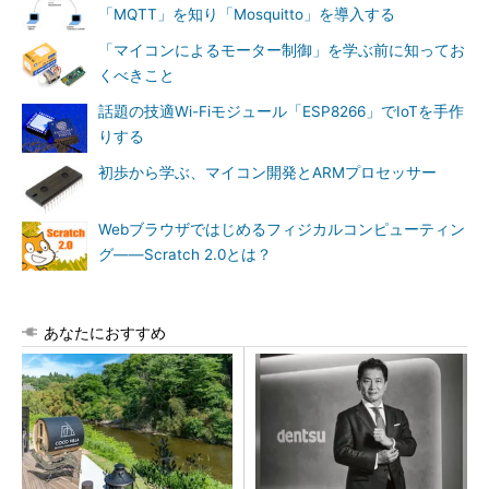
「MQTT」を知り「Mosquitto」を導入する
「マイコンによるモーター制御」を学ぶ前に知ってお
くべきこと
話題の技適Wi-Fiモジュール「ESP8266」でIoTを手作
りする
初歩から学ぶ、マイコン開発とARMプロセッサー
Webブラウザではじめるフィジカルコンピューティン
グ――Scratch 2.0とは？
あなたにおすすめ