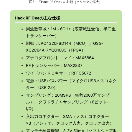
図3 「Hack RF One」の外観［クリックで拡大］
Hack RF Oneの主な仕様
周波数帯域：1M～6GHz（広帯域送受信、半二重
トランシーバー）
制御：LPC4320FBD144（MCU）／GSG-
XC2C64A-7YQG100C（FPGA）
アナログフロントエンド：MAX5864
RFトランシーバー：MAX2837
ワイドバンドミキサー：RFFC5072
電源：USBバスパワー（マイクロUSBメスコネク
ター、USB 2.0）
サンプリング：20MSPS（毎秒2000万サンプ
ル）、クワドラチャサンプリング（8ビット-
I/Q）
入出力コネクター：SMA（メス）コネクター
×3（アンテナ、クロック入力、クロック出力）
アンテナ給電機能：3.3V 50mA（ソフトウェア制