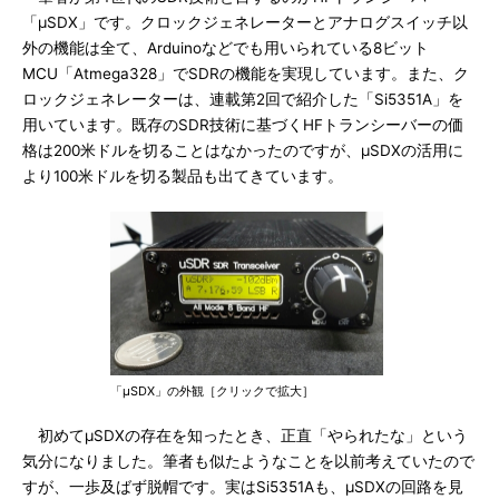
「μSDX」です。クロックジェネレーターとアナログスイッチ以
外の機能は全て、Arduinoなどでも用いられている8ビット
MCU「Atmega328」でSDRの機能を実現しています。また、ク
ロックジェネレーターは、連載第2回で紹介した「Si5351A」を
用いています。既存のSDR技術に基づくHFトランシーバーの価
格は200米ドルを切ることはなかったのですが、μSDXの活用に
より100米ドルを切る製品も出てきています。
「μSDX」の外観［クリックで拡大］
初めてμSDXの存在を知ったとき、正直「やられたな」という
気分になりました。筆者も似たようなことを以前考えていたので
すが、一歩及ばず脱帽です。実はSi5351Aも、μSDXの回路を見