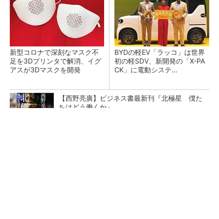
新型コロナで深刻なマスク不
BYDの軽EV「ラッコ」は世界
足を3Dプリンタで解消、イグ
初の軽SDV、新開発の「X-PA
アスが3Dマスクを開発
CK」に電動システ...
【西野亮廣】ビジネス書最新刊『北極星 僕た
ちはどう働くか』
PR(FINCHI on GOETHE)
ペロブスカイト太陽電池の量産に有効なイン
ク、従来比で1.5倍の性能向上
【レベル14】生成AIを味方に、3D CADを使い
こなそう！