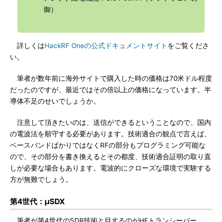
御）
詳しくは
HackRF Oneの公式ドキュメントサイト
をご覧くださ
い。
筆者が数年前に海外サイトで購入した時の価格は70米ドル程度
だったのですが、最近ではその倍以上の価格になっています。半
導体不足のせいでしょうか。
注意して頂きたいのは、送信ができるということなので、国内
の電波法を順守する必要があります。技術適合の観点で言えば、
ベースバンドばかりではなくRFの部分もプログラミング可能な
ので、その部分を書き換えるとその都度、技術適合証明の取り直
しが必要な場合もあります。電波的にクローズな環境で実験する
方が無難でしょう。
第4世代：μSDX
筆者が第4世代のSDR技術と目するのがHFトランシーバー