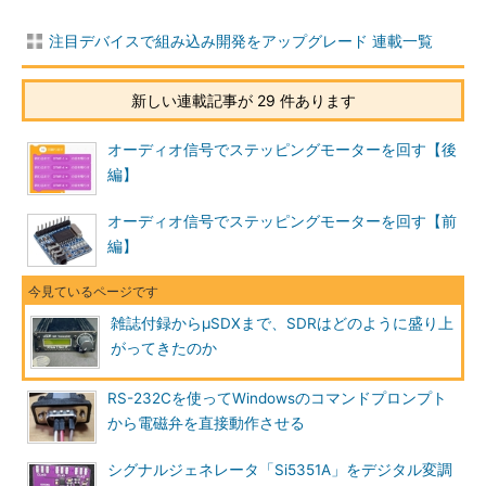
注目デバイスで組み込み開発をアップグレード 連載一覧
新しい連載記事が 29 件あります
オーディオ信号でステッピングモーターを回す【後
編】
オーディオ信号でステッピングモーターを回す【前
編】
雑誌付録からμSDXまで、SDRはどのように盛り上
がってきたのか
RS-232Cを使ってWindowsのコマンドプロンプト
から電磁弁を直接動作させる
シグナルジェネレータ「Si5351A」をデジタル変調