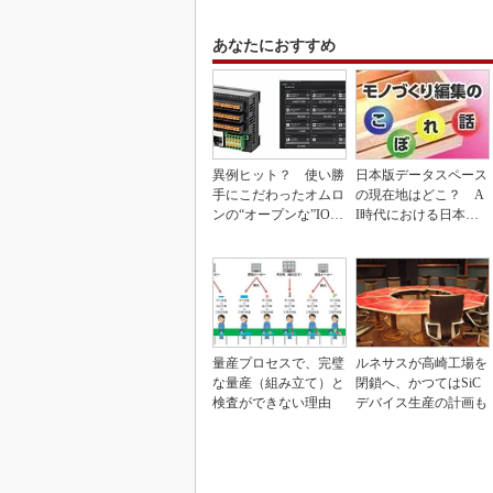
あなたにおすすめ
異例ヒット？ 使い勝
日本版データスペース
手にこだわったオムロ
の現在地はどこ？ A
ンの“オープンな”IO-L
I時代における日本の
inkマスター
勝ち筋について
量産プロセスで、完璧
ルネサスが高崎工場を
な量産（組み立て）と
閉鎖へ、かつてはSiC
検査ができない理由
デバイス生産の計画も