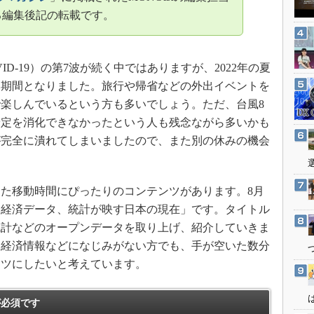
3Dプリンタ
産業オープンネット展
る編集後記の転載です。
デジタルツインとCAE
S＆OP
D-19）の第7波が続く中ではありますが、2022年の夏
インダストリー4.0
み期間となりました。旅行や帰省などの外出イベントを
イノベーション
楽しんでいるという方も多いでしょう。ただ、台風8
製造業ビッグデータ
予定を消化できなかったという人も残念ながら多いかも
メイドインジャパン
が完全に潰れてしまいましたので、また別の休みの機会
植物工場
知財マネジメント
た移動時間にぴったりのコンテンツがあります。8月
海外生産
る経済データ、統計が映す日本の現在」です。タイトル
グローバル設計・開発
統計などのオープンデータを取り上げ、紹介していきま
制御セキュリティ
、経済情報などになじみがない方でも、手が空いた数分
ンツにしたいと考えています。
新型コロナへの対応
必須です