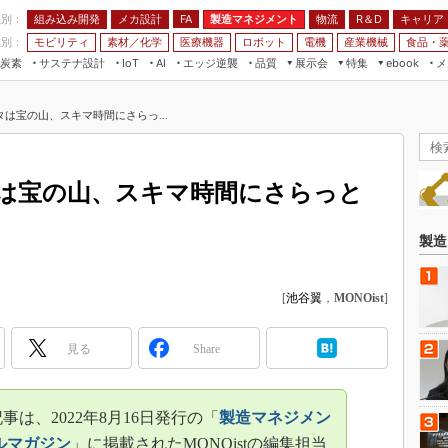
程別：
組み込み開発
メカ設計
製造マネジメント
物流
R＆D
キャリア
FA
業別：
モビリティ
素材／化学
医療機器
ロボット
電機
産業機械
食品・
炭素
サステナ設計
エッジ逆襲
品質
展示会
特集
メ
IoT
AI
ebook
伝承
組み込み開発
CEATEC
読者調査まとめ
編集後記
は宝の山、スキマ時間にさらっ...
JIMTOF
保全
メカ設計
つながるクルマ
組込み/エッジ コンピューティング
ス
 AI
製造マネジメント
5G
展＆IoT/5Gソリューション展
VR／AR
FA
は宝の山、スキマ時間にさらっと
IIFES
モビリティ
フィールドサービス
国際ロボット展
素材／化学
FPGA
製造
ジャパンモビリティショー
組み込み画像技術
TECHNO-FRONTIER
[
池谷翼
，
MONOist
]
組み込みモデリング
人テク展
Windows Embedded
スマート工場EXPO
見る
Share
車載ソフト開発
EdgeTech+
ISO26262
日本ものづくりワールド
は、2022年8月16日発行の「
製造マネジメン
無償設計ツール
AUTOMOTIVE WORLD
ルマガジン
」に掲載されたMONOistの編集担当