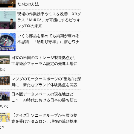
た3社の方法
現場の作業効率やミスを改善 XRグ
ラス「MiRZA」が可能にするピッキ
ングDXの未来
いくら部品を集めても納期が遅れる
不思議、「納期順守率」に潜むワナ
日立の米国のストレージ製造拠点が、
世界経済フォーラム認定の先進工場に
選出
マツダのモータースポーツの“聖地”は深
川に、新たなブランド体験拠点を開設
日本版データスペースの現在地はど
こ？ AI時代における日本の勝ち筋に
ついて
【クイズ】ソニーグループから買収提
案を受けたタムロン、現在の筆頭株主
は？