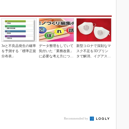
3σと不良品発生の確率
データ整理をしていて
新型コロナで深刻なマ
を予測する「標準正規
気付いた「業務改善」
スク不足を3Dプリン
分布表」
に必要な考え方につい
タで解消、イグアスが
て
3Dマスクを開発
Recommended by