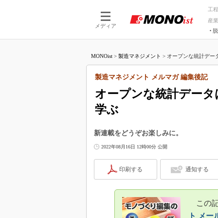
工
産
メディア
脱
つながる技術
AI×技術
MONOist
>
製造マネジメント
>
オープンな統計データ
つながる工場
AI×設備
つながるサービ
Physical
製造マネジメント メルマガ 編集後記
オープンな統計データ
学ぶ
新連載をどうぞお楽しみに。
2022年08月16日 12時00分 公開
印刷する
通知する
この記事
ト メー