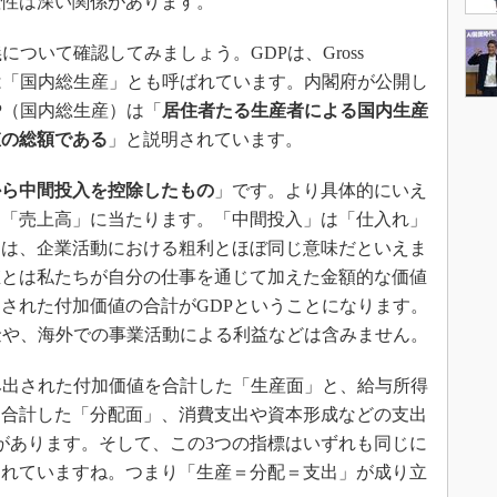
産性は深い関係があります。
ついて確認してみましょう。GDPは、Gross
、日本語では「国内総生産」とも呼ばれています。内閣府が公開し
P（国内総生産）は「
居住者たる生産者による国内生産
値の総額である
」と説明されています。
から中間投入を控除したもの
」です。より具体的にいえ
う「売上高」に当たります。「中間投入」は「仕入れ」
とは、企業活動における粗利とほぼ同じ意味だといえま
値とは私たちが自分の仕事を通じて加えた金額的な価値
された付加価値の合計がGDPということになります。
金や、海外での事業活動による利益などは含みません。
み出された付加価値を合計した「生産面」と、給与所得
を合計した「分配面」、消費支出や資本形成などの支出
があります。そして、この3つの指標はいずれも同じに
られていますね。つまり「生産＝分配＝支出」が成り立