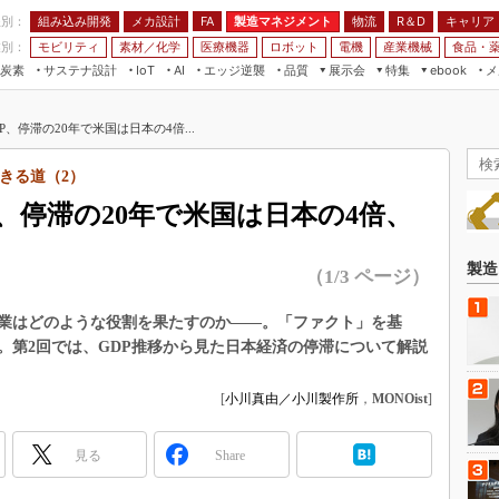
程別：
組み込み開発
メカ設計
製造マネジメント
物流
R＆D
キャリア
FA
業別：
モビリティ
素材／化学
医療機器
ロボット
電機
産業機械
食品・
炭素
サステナ設計
エッジ逆襲
品質
展示会
特集
メ
IoT
AI
ebook
伝承
組み込み開発
CEATEC
読者調査まとめ
編集後記
、停滞の20年で米国は日本の4倍...
JIMTOF
保全
メカ設計
つながるクルマ
組込み/エッジ コンピューティング
ス
 AI
製造マネジメント
5G
きる道（2）
展＆IoT/5Gソリューション展
VR／AR
FA
、停滞の20年で米国は日本の4倍、
IIFES
モビリティ
フィールドサービス
国際ロボット展
素材／化学
FPGA
製造
（1/3 ページ）
ジャパンモビリティショー
組み込み画像技術
TECHNO-FRONTIER
業はどのような役割を果たすのか――。「ファクト」を基
組み込みモデリング
。第2回では、GDP推移から見た日本経済の停滞について解説
人テク展
Windows Embedded
スマート工場EXPO
[
小川真由／小川製作所
，
MONOist
]
車載ソフト開発
EdgeTech+
ISO26262
日本ものづくりワールド
見る
Share
無償設計ツール
AUTOMOTIVE WORLD