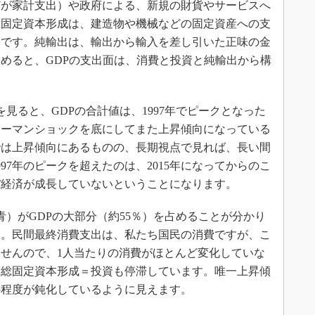
が家計支出）や政府による、新規の財貨やサービスへ
総固定資本形成は、建造物や機械などの固定資産への支
）です。純輸出は、輸出から輸入を差し引いた正味の金
めると、GDPの支出面は、消費と投資と純輸出から構
を見ると、GDPの合計値は、1997年でピークとなった
リーマンショックを底にしてまた上昇傾向になっている
では上昇傾向にあるものの、長期視点で見れば、長い間
97年のピークを超えたのは、2015年になってからのこ
ぼ経済が成長していないということになります。
）がGDPの大部分（約55％）を占めることが分かり
す。民間最終消費支出は、私たち国民の消費ですが、こ
ませんので、1人当たりの消費がほとんど変化していな
、総固定資本形成＝投資も停滞しています。唯一上昇傾
の程度が鈍化しているように見えます。