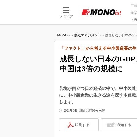
工
産
メディア
脱
つながる技術
AI×技術
MONOist
>
製造マネジメント
>
成長しない日本のGDP
つながる工場
AI×設備
つながるサービ
Physical
「ファクト」から考える中小製造業の生
成長しない日本のGDP
中国は3倍の規模に
苦境が目立つ日本経済の中で、中小製造
に、中小製造業の生きる道を探す本連載
します。
2021年04月19日 11時00分 公開
印刷する
通知する