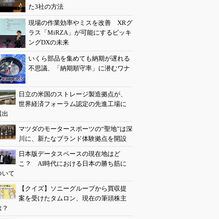
た3社の方法
現場の作業効率やミスを改善 XRグ
ラス「MiRZA」が可能にするピッキ
ングDXの未来
いくら部品を集めても納期が遅れる
不思議、「納期順守率」に潜むワナ
日立の米国のストレージ製造拠点が、
世界経済フォーラム認定の先進工場に
選出
マツダのモータースポーツの“聖地”は深
川に、新たなブランド体験拠点を開設
日本版データスペースの現在地はど
こ？ AI時代における日本の勝ち筋に
ついて
【クイズ】ソニーグループから買収提
案を受けたタムロン、現在の筆頭株主
は？