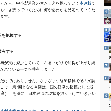
3Dプリンタ
）から、中小製造業の生きる道を探っていく
本連載
で
産業オープンネット展
デジタルツインとCAE
先も生き残っていくために何が必要かを見定めていくた
います。
S＆OP
インダストリー4.0
イノベーション
題を把握する
製造業ビッグデータ
メイドインジャパン
共有する
植物工場
給与が実は減少していて、右肩上がりで所得が上がり続
知財マネジメント
いかれている事実を共有しました。
海外生産
グローバル設計・開発
だけではありません。さまざまな経済指標でその変調
制御セキュリティ
こで、第2回となる今回は、国の経済の指標として最
生産）
」を基に、日本経済の現状を掘り下げていきたい
新型コロナへの対応