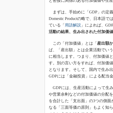
と密接に関係のある付加価値や生
まずは、手始めに「GDP」の定義に
Domestic Productの略で
ている「
用語解説
」によれば、GD
活動の結果、生み出された付加価
この「付加価値」とは「
産出額
ば、「産出額」とは企業活動でい
に相当します。つまり、付加価値
す。別の言い方をすれば、付加価
となります。そして、国内で生み出
GDPには「金融投資」による配当
GDPには、生産活動によって生
や営業余剰などの付加価値の分配
を合計した「支出面」の3つの側面
なる「三面等価の原則」もよく知