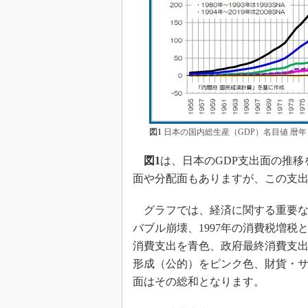
図1
日本の国内総生産（GDP）名目値 暦
図1
は、日本のGDP支出面の推移
面や分配面もありますが、この支
グラフでは、経済に関する重要なイ
バブル崩壊、1997年の消費税増税
消費支出を青色、政府最終消費支
形成（公的）をピンク色、財貨・サ
面はその総和となります。