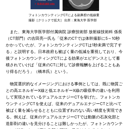
フォトンカウンティングCTによる副鼻腔の低線量
撮影［クリックで拡大］ 出所：東海大学 医学部
また、東海大学医学部付属病院 診療技術部 放射線技術科 係長
（CT部門）の吉田亮一氏も「従来のCTでは体幹撮影に5～10秒
かかっていたが、フォトンカウンティングCTは1秒未満で完了す
る」と説明する。日本政府も被ばく量の低減を重視しており、今
後フォトンカウンティングCTによる効果がエビデンスとして蓄
積されていけば「従来のCTに対して診療報酬を上げることもあ
り得るだろう」（橋本氏）という。
物質選択的なイメージングにおける事例としては、既に物質ご
との高エネルギーX線と低エネルギーX線の吸収率の違いを利用
して実現されているデュアルエナジーCTを挙げた。フォトンカ
ウンティングCTを使えば、従来のデュアルエナジーCTと比べて
被ばく量を減らせるとともに位置ずれのない高い精度を実現でき
る。例えば、従来のデュアルエナジーCTでは動脈の石灰化部と
造影剤の違いを見分けることは難しかったが、フォトンカウンテ