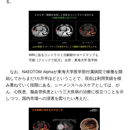
る。
MRIに迫るコントラスト分解能やヨードマップも
可能［クリックで拡大］ 出所：東海大学 医学部
なお、NAEOTOM Alphaが東海大学医学部付属病院で稼働を開
始してからまだ1カ月半ほどということで、現在は利用実績を積
み重ねていく段階にある。シーメンスヘルスケアとしては、が
ん、心疾患、脳血管疾患という三大疾病の治療に役立つことを示
しつつ、国内市場への浸透を図りたい考えだ。