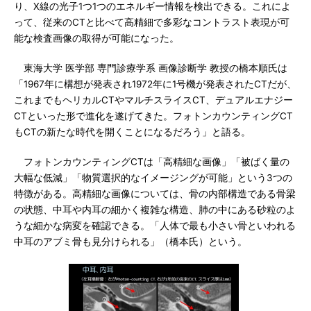
り、X線の光子1つ1つのエネルギー情報を検出できる。これによ
って、従来のCTと比べて高精細で多彩なコントラスト表現が可
能な検査画像の取得が可能になった。
東海大学 医学部 専門診療学系 画像診断学 教授の橋本順氏は
「1967年に構想が発表され1972年に1号機が発表されたCTだが、
これまでもヘリカルCTやマルチスライスCT、デュアルエナジー
CTといった形で進化を遂げてきた。フォトンカウンティングCT
もCTの新たな時代を開くことになるだろう」と語る。
フォトンカウンティングCTは「高精細な画像」「被ばく量の
大幅な低減」「物質選択的なイメージングが可能」という3つの
特徴がある。高精細な画像については、骨の内部構造である骨梁
の状態、中耳や内耳の細かく複雑な構造、肺の中にある砂粒のよ
うな細かな病変を確認できる。「人体で最も小さい骨といわれる
中耳のアブミ骨も見分けられる」（橋本氏）という。