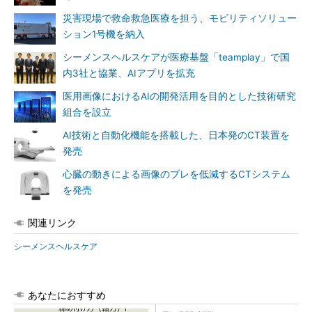
災害現場で救命救急医療を担う、モビリティソリュー
ション1号機を納入
シーメンスヘルスケアが医療基盤「teamplay」で国
内3社と協業、AIアプリを拡充
医用画像におけるAIの開発活用を目的とした技術研究
組合を設立
AI技術と自動化機能を搭載した、日本発のCT装置を
発売
心臓の動きによる画像のブレを低減するCTシステム
を発売
関連リンク
シーメンスヘルスケア
あなたにおすすめ