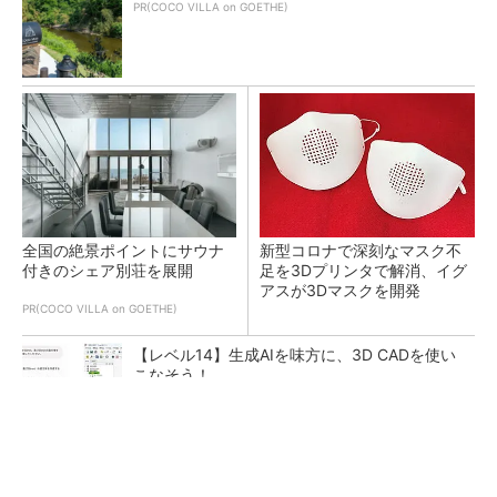
PR(COCO VILLA on GOETHE)
全国の絶景ポイントにサウナ
新型コロナで深刻なマスク不
付きのシェア別荘を展開
足を3Dプリンタで解消、イグ
アスが3Dマスクを開発
PR(COCO VILLA on GOETHE)
【レベル14】生成AIを味方に、3D CADを使い
こなそう！
令和8年熊本地震による工場への影響まとめ