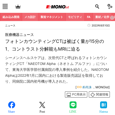
組み込み開発
メカ設計
製造マネジメント
モビリティ
FA
素材／化学
ニュース
2022年8月10日
医療機器ニュース
フォトンカウンティングCTは被ばく量が15分の
1、コントラスト分解能もMRIに迫る
シーメンスヘルスケアは、次世代CTと呼ばれるフォトンカウン
ティングCT「NAEOTOM Alpha（ネオトム アルファ）」につい
て、東海大学医学部付属病院の導入事例を紹介した。NAEOTOM
Alphaは2022年1月に国内における製造販売認証を取得してお
り、同病院に国内初号機が導入された。
[
朴尚洙
，MONOist]
PC用表示
関連情報
Share
Post
LINE
Hatena