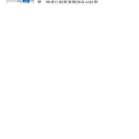
業、地道な顧客基盤強化が結実
【レベル14】生成AIを味方に、3D CADを使い
こなそう！
「取りあえずボルトで固定」は禁物 締結部設
計で押さえるべき基本
狭小な駐車場に、シャープが
【見城徹×藤田晋】AI時代でも