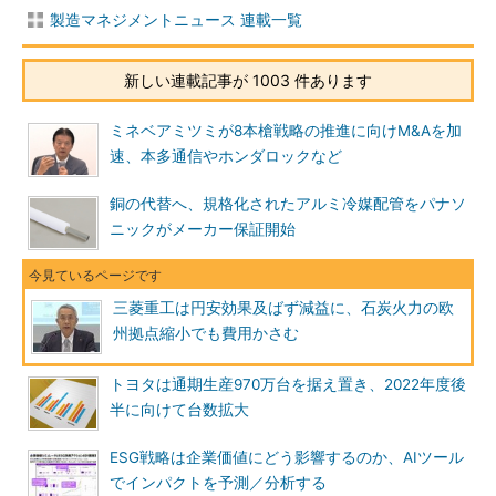
製造マネジメントニュース 連載一覧
新しい連載記事が 1003 件あります
ミネベアミツミが8本槍戦略の推進に向けM&Aを加
速、本多通信やホンダロックなど
銅の代替へ、規格化されたアルミ冷媒配管をパナソ
ニックがメーカー保証開始
三菱重工は円安効果及ばず減益に、石炭火力の欧
州拠点縮小でも費用かさむ
トヨタは通期生産970万台を据え置き、2022年度後
半に向けて台数拡大
ESG戦略は企業価値にどう影響するのか、AIツール
でインパクトを予測／分析する