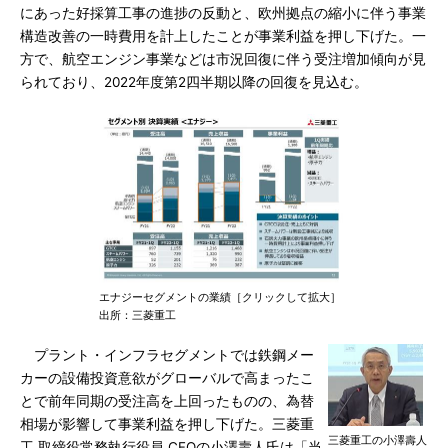
にあった好採算工事の進捗の反動と、欧州拠点の縮小に伴う事業
構造改善の一時費用を計上したことが事業利益を押し下げた。一
方で、航空エンジン事業などは市況回復に伴う受注増加傾向が見
られており、2022年度第2四半期以降の回復を見込む。
エナジーセグメントの業績［クリックして拡大］
出所：三菱重工
プラント・インフラセグメントでは鉄鋼メー
カーの設備投資意欲がグローバルで高まったこ
とで前年同期の受注高を上回ったものの、為替
相場が影響して事業利益を押し下げた。三菱重
三菱重工の小澤壽人
工 取締役常務執行役員 CFOの小澤壽人氏は「当