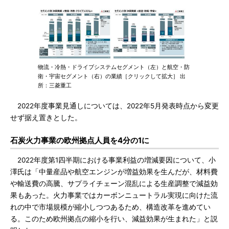
物流・冷熱・ドライブシステムセグメント（左）と航空・防
衛・宇宙セグメント（右）の業績［クリックして拡大］ 出
所：三菱重工
2022年度事業見通しについては、2022年5月発表時点から変更
せず据え置きとした。
石炭火力事業の欧州拠点人員を4分の1に
2022年度第1四半期における事業利益の増減要因について、小
澤氏は「中量産品や航空エンジンが増益効果を生んだが、材料費
や輸送費の高騰、サプライチェーン混乱による生産調整で減益効
果もあった。火力事業ではカーボンニュートラル実現に向けた流
れの中で市場規模が縮小しつつあるため、構造改革を進めてい
る。このため欧州拠点の縮小を行い、減益効果が生まれた」と説