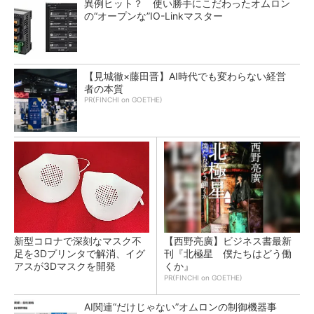
異例ヒット？ 使い勝手にこだわったオムロン
の“オープンな”IO-Linkマスター
【見城徹×藤田晋】AI時代でも変わらない経営
者の本質
PR(FINCHI on GOETHE)
新型コロナで深刻なマスク不
【西野亮廣】ビジネス書最新
足を3Dプリンタで解消、イグ
刊『北極星 僕たちはどう働
アスが3Dマスクを開発
くか』
PR(FINCHI on GOETHE)
AI関連“だけじゃない”オムロンの制御機器事