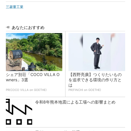
三菱重工業
あなたにおすすめ
シェア別荘「COCO VILLA O
【西野亮廣】つくりたいもの
wners」3選
を追求できる環境の作り方と
は
PR(COCO VILLA on GOETHE)
PR(FINCHI on GOETHE)
令和8年熊本地震による工場への影響まとめ