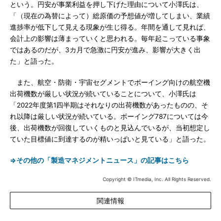
という。円安が事業利益を押し下げた理由について小澤氏は、
「（現在の為替によって）総原価の予想値が増してしまい、業績
進捗率が低下して見える現象が生じ得る。年間を通して見れば、
会計上の影響は薄まっていくと思われる。毎年起こっている事象
ではあるのだが、3カ月で急激に円安が進み、影響が大きく出
た」と語った。
また、航空・防衛・宇宙セグメントでボーイング向けの航空機
出荷機数が厳しい状況が続いていることについて、小澤氏は
「2022年度第1四半期はそれなりの出荷機数があったものの、そ
れ以降は厳しい状況が続いている。ボーイング787については今
後、出荷機数が回復していくものと見込んでいるが、当初想定し
ていた目標値に到達するのが精いっぱいと見ている」と語った。
⇒その他の「製造マネジメントニュース」の記事はこちら
Copyright © ITmedia, Inc. All Rights Reserved.
関連情報