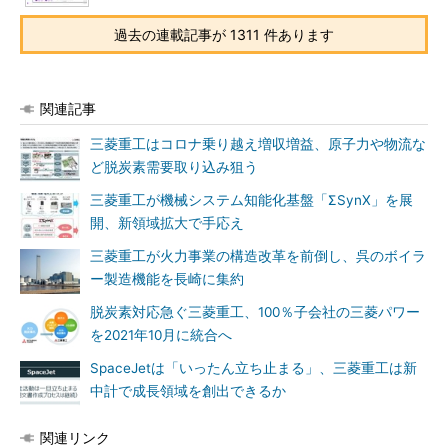
過去の連載記事が 1311 件あります
関連記事
三菱重工はコロナ乗り越え増収増益、原子力や物流な
ど脱炭素需要取り込み狙う
三菱重工が機械システム知能化基盤「ΣSynX」を展
開、新領域拡大で手応え
三菱重工が火力事業の構造改革を前倒し、呉のボイラ
ー製造機能を長崎に集約
脱炭素対応急ぐ三菱重工、100％子会社の三菱パワー
を2021年10月に統合へ
SpaceJetは「いったん立ち止まる」、三菱重工は新
中計で成長領域を創出できるか
関連リンク