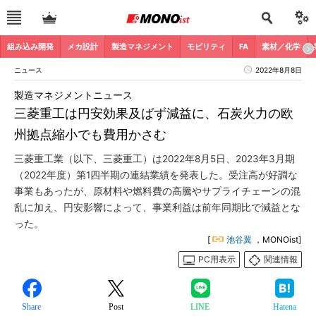
組み込み開発
メカ設計
製造マネジメント
モビリティ
FA
素材／化学
ニュース
2022年8月8日
製造マネジメントニュース
三菱重工は円安効果及ばず減益に、石炭火力の欧
州拠点縮小でも費用かさむ
三菱重工業（以下、三菱重工）は2022年8月5日、2023年3月期
（2022年度）第1四半期の連結業績を発表した。受注高が好調な
事業もあったが、原材料や燃料費の高騰やサプライチェーンの混
乱に加え、円安影響によって、事業利益は前年同期比で減益とな
った。
[
池谷翼
，MONOist]
PC用表示
関連情報
Share
Post
LINE
Hatena