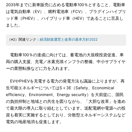
2035年までに新車販売に占める電動車100％とすること、電動車
は電気自動車（EV）、燃料電池車（FCV）、プラグインハイブリ
ッド車（PHEV）、ハイブリッド車（HEV）であることに言及し
ました。
（※2）関連リンク：
経済財政運営と改革の基本方針2022
電動車100％の達成に向けては、蓄電池の大規模投資促進、車
両の購入支援、充電／水素充填インフラの整備、中小サプライヤ
ーの業態転換などに力を入れます。
EVやPHEVを充電する電力の発電方法も議論に上りますが、再
生可能エネルギーについてはS＋3E（Safety、Economical
efficiency、Environment、Energy security）を大前提に、国民
の負担抑制と地域との共生を図りながら、「大胆な改革」を進め
て最大限の導入に取り組むとしています。送配電網や電源への投
資も着実に実施するとしており、分散型エネルギーシステムなど
電気の地産地消も促進します。