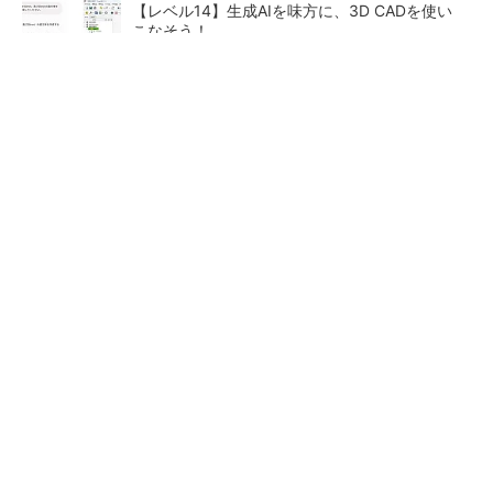
【レベル14】生成AIを味方に、3D CADを使い
こなそう！
令和8年熊本地震による工場への影響まとめ
狭小な駐車場に、シャープがポールカメラ式製
品発表 市場シェア10％目指す