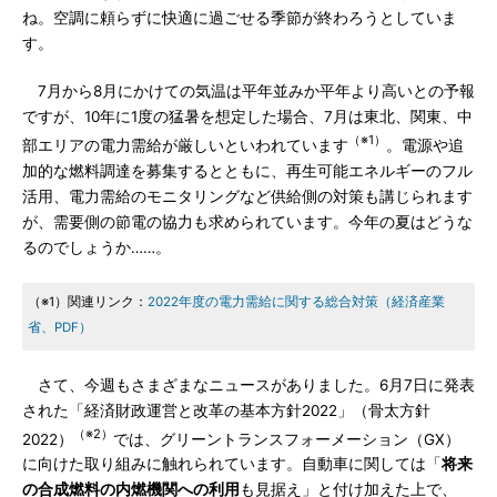
ね。空調に頼らずに快適に過ごせる季節が終わろうとしていま
す。
7月から8月にかけての気温は平年並みか平年より高いとの予報
ですが、10年に1度の猛暑を想定した場合、7月は東北、関東、中
（※1）
部エリアの電力需給が厳しいといわれています
。電源や追
加的な燃料調達を募集するとともに、再生可能エネルギーのフル
活用、電力需給のモニタリングなど供給側の対策も講じられます
が、需要側の節電の協力も求められています。今年の夏はどうな
るのでしょうか……。
（※1）関連リンク：
2022年度の電力需給に関する総合対策（経済産業
省、PDF）
さて、今週もさまざまなニュースがありました。6月7日に発表
された「経済財政運営と改革の基本方針2022」（骨太方針
（※2）
2022）
では、グリーントランスフォーメーション（GX）
に向けた取り組みに触れられています。自動車に関しては「
将来
の合成燃料の内燃機関への利用
も見据え」と付け加えた上で、