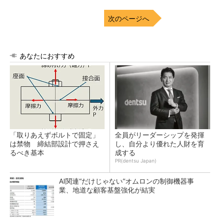
次のページへ
あなたにおすすめ
「取りあえずボルトで固定」
全員がリーダーシップを発揮
は禁物 締結部設計で押さえ
し、自分より優れた人財を育
るべき基本
成する
PR(dentsu Japan)
AI関連“だけじゃない”オムロンの制御機器事
業、地道な顧客基盤強化が結実