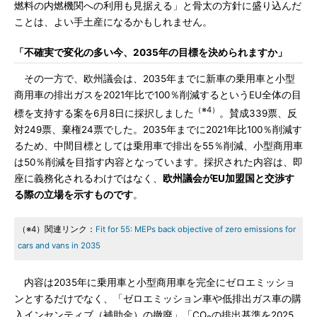
燃料の内燃機関への利用も見据える」と骨太の方針に盛り込んだ
ことは、よい手土産になるかもしれません。
「不確実で変化の多い今、2035年の目標を決められますか」
その一方で、欧州議会は、2035年までに新車の乗用車と小型
商用車の排出ガスを2021年比で100％削減するというEU全体の目
（※4）
標を支持する案を6月8日に採択しました
。賛成339票、反
対249票、棄権24票でした。2035年までに2021年比100％削減す
るため、中間目標としては乗用車で排出を55％削減、小型商用車
は50％削減を目指す内容となっています。採択された内容は、即
座に義務化されるわけではなく、
欧州議会がEU加盟国と交渉す
る際の立場を示すものです
。
（※4）関連リンク：
Fit for 55: MEPs back objective of zero emissions for
cars and vans in 2035
内容は2035年に乗用車と小型商用車を完全にゼロエミッショ
ンとするだけでなく、「ゼロエミッション車や低排出ガス車の購
入インセンティブ（補助金）の撤廃」「CO
の排出基準を2025