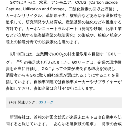
GXではさらに、水素、アンモニア、CCUS（Carbon dioxide
Capture, Utilization and Storage、二酸化炭素の回収と貯留）、
カーボンリサイクル、革新原子力、核融合などあらゆる選択肢を
追求して、研究開発や人材育成、産業基盤の強化などを推進する
方針です。カーボンニュートラルポート（発電や鉄鋼、化学工業
などが立地する臨海部産業の脱炭素化）の形成や、船舶／航空／
陸上の輸送分野での脱炭素化も進めます。
6月10日には、企業間でのCO
の排出量取引を目指す「GXリー
2
（※3）
グ」
の発足式も行われました。GXリーグは、企業の環境投
資を正当に評価し、GXによって企業が成長する環境を実現し、
消費者からもGXに取り組む企業が選ばれるようにすることを目
指しています。自動車関連では自動車メーカーやサプライヤーが
参加しており、参加企業は合計440社に上ります。
（※3）関連リンク：
GXリーグ
新聞各社は、首相の岸田文雄氏が来週末にもトヨタ自動車を訪
問すると報じています。「あらゆる選択肢の追求」「将来の合成