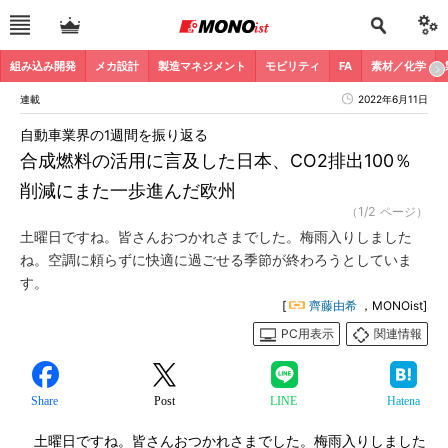
組み込み開発
メカ設計
製造マネジメント
モビリティ
FA
素材／化学
連載
2022年6月11日
自動車業界の1週間を振り返る
合成燃料の活用に言及した日本、CO2排出100％
削減にまた一歩進んだ欧州
（1/2 ページ）
土曜日ですね。皆さんおつかれさまでした。梅雨入りしました
ね。空調に頼らずに快適に過ごせる季節が終わろうとしていま
す。
[
齊藤由希
，MONOist]
PC用表示
関連情報
Share
Post
LINE
Hatena
土曜日ですね。皆さんおつかれさまでした。梅雨入りしました