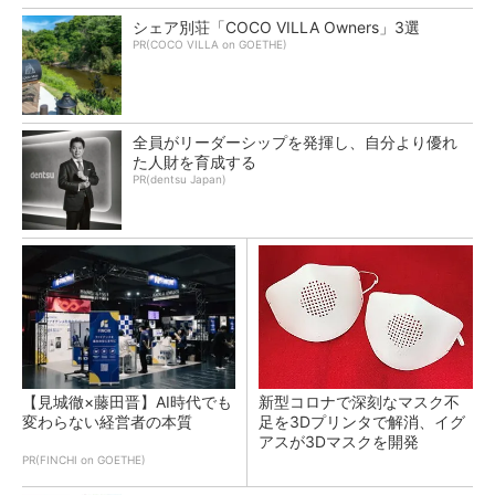
シェア別荘「COCO VILLA Owners」3選
PR(COCO VILLA on GOETHE)
全員がリーダーシップを発揮し、自分より優れ
た人財を育成する
PR(dentsu Japan)
【見城徹×藤田晋】AI時代でも
新型コロナで深刻なマスク不
変わらない経営者の本質
足を3Dプリンタで解消、イグ
アスが3Dマスクを開発
PR(FINCHI on GOETHE)