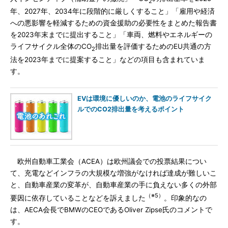
2
年、2027年、2034年に段階的に厳しくすること」「雇用や経済
への悪影響を軽減するための資金援助の必要性をまとめた報告書
を2023年末までに提出すること」「車両、燃料やエネルギーの
ライフサイクル全体のCO
排出量を評価するためのEU共通の方
2
法を2023年までに提案すること」などの項目も含まれていま
す。
EVは環境に優しいのか、電池のライフサイク
ルでのCO2排出量を考えるポイント
欧州自動車工業会（ACEA）は欧州議会での投票結果につい
て、充電などインフラの大規模な増強がなければ達成が難しいこ
と、自動車産業の変革が、自動車産業の手に負えない多くの外部
（※5）
要因に依存していることなどを訴えました
。印象的なの
は、AECA会長でBMWのCEOであるOliver Zipse氏のコメントで
す。