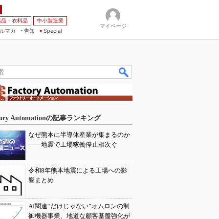
薬品・衣料品
中小製造業
マイページ
ルマガ
告知
Special
tory Automationの記事ランキング
なぜ熊本に半導体産業が集まるのか
――地震で工場稼働停止相次ぐ
令和8年熊本地震による工場への影
響まとめ
AI関連“だけじゃない”オムロンの制
御機器事業、地道な顧客基盤強化が