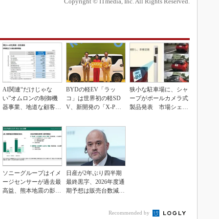
Copyright © ITmedia, Inc. All Rights Reserved.
AI関連“だけじゃな
BYDの軽EV「ラッ
狭小な駐車場に、シャ
い”オムロンの制御機
コ」は世界初の軽SD
ープがポールカメラ式
器事業、地道な顧客基
V、新開発の「X-PAC
製品発表 市場シェア
盤強化が結実
K」に電動システ...
10％目指す
ソニーグループはイメ
日産が2年ぶり四半期
ージセンサーが過去最
最終黒字、2026年度通
高益、熊本地震の影響
期予想は販売台数減も
も限定的
連結業績は維持
Recommended by