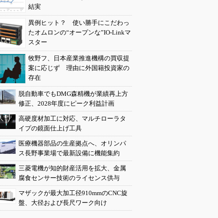
結実
異例ヒット？ 使い勝手にこだわっ
たオムロンの“オープンな”IO-Linkマ
スター
牧野フ、日本産業推進機構の買収提
案に応じず 理由に外国籍投資家の
存在
脱自動車でもDMG森精機が業績再上方
修正、2028年度にピーク利益計画
高硬度材加工に対応、マルチローラタ
イプの鏡面仕上げ工具
医療機器部品の生産拠点へ、オリンパ
ス長野事業場で最新設備に機能集約
三菱電機が知的財産活用を拡大、金属
腐食センサー技術のライセンス供与
マザックが最大加工径910mmのCNC旋
盤、大径および長尺ワーク向け