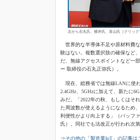
左から石丸氏、横井氏、富山氏［クリック
世界的な半導体不足や原材料費な
験はない。複数選択肢の確保など
だ、無線アクセスポイントなど一部
ー 取締役の石丸正弥氏）。
現在、総務省では無線LANに使
2.4GHz、5GHzに加えて、新たに6
みだ。「2022年の秋、もしくは
た周波数が使えるようになるため
利便性がより向上する」（バッファ
氏）。同社でも法改正が行われ次
⇒その他の「製造業IoT」の記事は