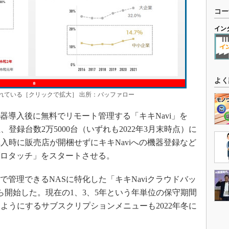
コー
イン
よく
れている［クリックで拡大］ 出所：バッファロー
器導入後に無料でリモート管理する「キキNavi」を
社、登録台数2万5000台（いずれも2022年3月末時点）に
購入時に販売店が開梱せずにキキNaviへの機器登録など
ゼロタッチ」をスタートさせる。
管理できるNASに特化した「キキNaviクラウドバッ
から開始した。現在の1、3、5年という年単位の保守期間
ようにするサブスクリプションメニューも2022年冬に