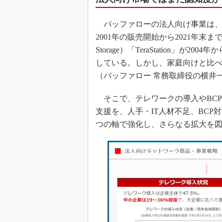
バッファローの法人向け事業は、法人向
2001年の販売開始から2021年末までに累
Storage）「TeraStation」が
している。しかし、家庭向けと比
（バッファロー 常務取締役の横井
そこで、テレワークの導入やBC
支援を、人手・IT人材不足、BCP
つの軸で強化し、さらなる拡大を