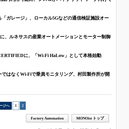
る「ガレージ」、ローカル5Gなどの通信検証施設オー
CUが鍵に、ルネサスの産業オートメーションとモーター制御
-Fi CERTIFIEDに、「Wi-Fi HaLow」として本格始動
ではなくWi-Fiで乗員モニタリング、村田製作所が開
ージへ
1
|
2
Factory Automation
MONOist トップ