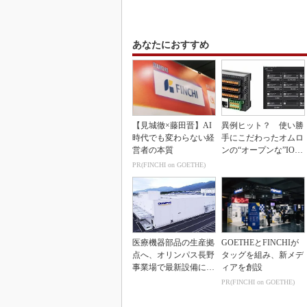
あなたにおすすめ
【見城徹×藤田晋】AI
異例ヒット？ 使い勝
時代でも変わらない経
手にこだわったオムロ
営者の本質
ンの“オープンな”IO-L
inkマスター
PR(FINCHI on GOETHE)
医療機器部品の生産拠
GOETHEとFINCHIが
点へ、オリンパス長野
タッグを組み、新メデ
事業場で最新設備に機
ィアを創設
能集約
PR(FINCHI on GOETHE)