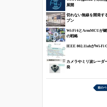
展開
切れない無線を開発す
プン
Wi-Fi 6とArmM
の戦略
IEEE 802.11ahがWi
カメラやミリ波レーダー
発
前のペ