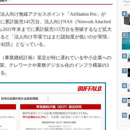
3Dプリンタ
産業オープンネット展
デジタルツインとCAE
け無線アクセスポイント「AirStation Pro」が
S＆OP
計販売145万台、法人向けNAS（Network Attached
2004年から2021年末までに累計販売115万台を突破するなど拡大
インダストリー4.0
べると「法人向け市場ではまだ認知度が低いのが実情」
イノベーション
一紀氏）となっている。
製造業ビッグデータ
メイドインジャパン
P（事業継続計画）策定が特に遅れている中小企業への
対策、テレワークや業務デジタル化のインフラ構築の3
植物工場
図る。
知財マネジメント
海外生産
グローバル設計・開発
制御セキュリティ
新型コロナへの対応