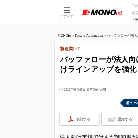
工
産
メディア
脱
つながる技術
AI×技術
MONOist
>
Factory Automation
>
バッファローが法人向け
つながる工場
AI×設備
つながるサービ
Physical
製造業IoT
バッファローが法人向け
けラインアップを強化
2022年06月06日 13時00分 公開
前のペ
印刷する
通知する
法人向け市場ではまだ認知度が