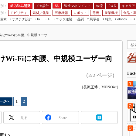
程別：
組み込み開発
メカ設計
製造マネジメント
物流
R＆D
キャリア
FA
業別：
モビリティ
素材／化学
医療機器
ロボット
電機
産業機械
食品・
炭素
サステナ設計
エッジ逆襲
品質
展示会
特集
メ
IoT
AI
ebook
伝承
組み込み開発
CEATEC
読者調査まとめ
編集後記
Wi-Fiに本腰、中規模ユーザ...
JIMTOF
保全
メカ設計
つながるクルマ
組込み/エッジ コンピューティング
ス
 AI
製造マネジメント
5G
展＆IoT/5Gソリューション展
VR／AR
FA
Wi-Fiに本腰、中規模ユーザー向
IIFES
モビリティ
フィールドサービス
国際ロボット展
素材／化学
FPGA
Fac
（2/2 ページ）
ジャパンモビリティショー
組み込み画像技術
TECHNO-FRONTIER
[
長沢正博
，
MONOist
]
組み込みモデリング
人テク展
Windows Embedded
ージへ
1
|
2
スマート工場EXPO
車載ソフト開発
EdgeTech+
見る
Share
ISO26262
日本ものづくりワールド
無償設計ツール
AUTOMOTIVE WORLD
低い