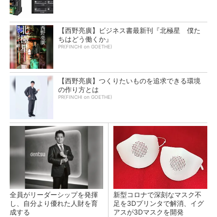
【西野亮廣】ビジネス書最新刊『北極星 僕た
ちはどう働くか』
PR(FINCHI on GOETHE)
【西野亮廣】つくりたいものを追求できる環境
の作り方とは
PR(FINCHI on GOETHE)
全員がリーダーシップを発揮
新型コロナで深刻なマスク不
し、自分より優れた人財を育
足を3Dプリンタで解消、イグ
成する
アスが3Dマスクを開発