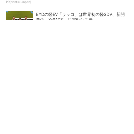
PR(dentsu Japan)
BYDの軽EV「ラッコ」は世界初の軽SDV、新開
発の「X-PACK」に電動システ...
ペロブスカイト太陽電池の量産に有効なイン
ク、従来比で1.5倍の性能向上
【レベル14】生成AIを味方に、3D CADを使い
こなそう！