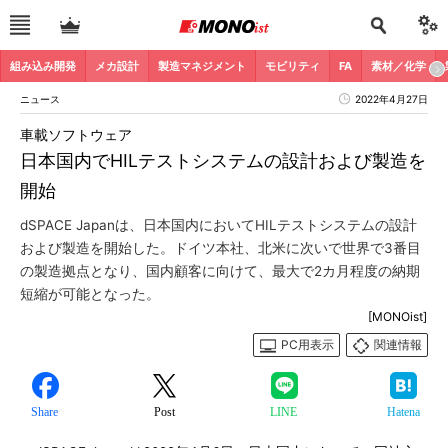
組み込み開発
メカ設計
製造マネジメント
モビリティ
FA
素材／化学
ニュース
2022年4月27日
車載ソフトウェア
日本国内でHILテストシステムの設計および製造を
開始
dSPACE Japanは、日本国内においてHILテストシステムの設計
および製造を開始した。ドイツ本社、北米に次いで世界で3番目
の製造拠点となり、国内顧客に向けて、最大で2カ月程度の納期
短縮が可能となった。
[MONOist]
PC用表示
関連情報
Share
Post
LINE
Hatena