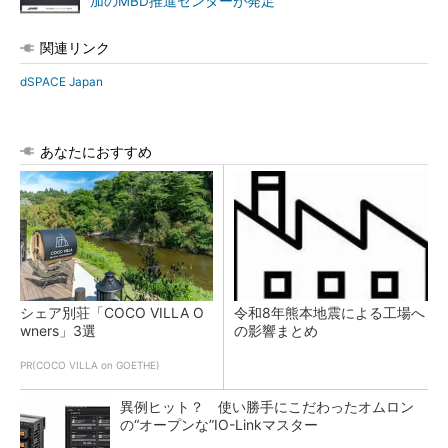
加のMBD推進センターが発足
関連リンク
dSPACE Japan
あなたにおすすめ
シェア別荘「COCO VILLA O
令和8年熊本地震による工場へ
wners」3選
の影響まとめ
PR(COCO VILLA on GOETHE)
異例ヒット？ 使い勝手にこだわったオムロン
の“オープンな”IO-Linkマスター