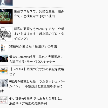
量産プロセスで、完璧な量産（組み
立て）と検査ができない理由
顧客の要望をうのみにするな 分析
まひを抜け出す「超上流のプロトタ
イピング」
3D技術が変えた「靴選び」の常識
最大0.03mmの精度、黒色／光沢素材に
も対応する4モード3Dスキャナー
【レベル4】図面の穴寸法の表記を攻略
せよ！
6枚刃を搭載した新「ラムダッシュ パー
ムイン」 小型設計と意匠性をさらに
追求
弱い部分が1箇所でもあると台無しに、
液晶リペア装置の失敗事例