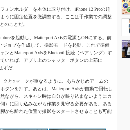
ホルダーを本体に取り付け、iPhone 12 Proの超
るように固定位置を微調整する。ここは手作業での調整
”とのことだ。
Captureを起動し、Matterport Axisの電源もONにする。前
ureで新しいジョブを作成して、撮影モードを起動。これで準備
tterport AxisをBluetooth接続（ペアリング）す
していれば、アプリ上のシャッターボタンの上部に
るはずだ。
ークと○マークが重なるように、あらかじめアームの
を押す。あとは、Matterport Axisが自動で回転し
当然ながら、スキャン時は自分が映り込まないようにカ
る側）に回り込みながら作業を見守る必要がある。ある
三脚から離れた位置で撮影をスタートさせることも可能