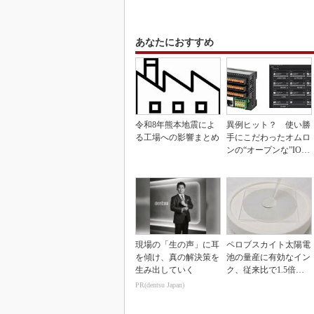
あなたにおすすめ
令和8年熊本地震によ
異例ヒット？ 使い勝
る工場への影響まとめ
手にこだわったオムロ
ンの“オープンな”IO-L
inkマスター
現場の「生の声」に耳
ペロブスカイト太陽電
を傾け、真の解決策を
池の量産に有効なイン
生み出していく
ク、従来比で1.5倍の
性能向上
PR(dentsu Japan)