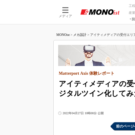
工
産
メディア
脱
つながる技術
AI×技術
MONOist
>
メカ設計
>
アイティメディアの受付エリアをi
つながる工場
AI×設備
つながるサービ
Physical
Matterport Axis 体験レポート
アイティメディアの受付
ジタルツイン化してみ
2022年04月27日 10時00分 公開
前のページ