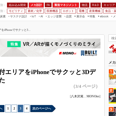
程別：
組み込み開発
メカ設計
製造マネジメント
物流
R＆D
キャリア
FA
業別：
モビリティ
素材／化学
医療機器
ロボット
電機
産業機械
食品・
炭素
サステナ設計
エッジ逆襲
品質
展示会
特集
メ
IoT
AI
ebook
伝承
組み込み開発
CEATEC
読者調査まとめ
編集後記
Phoneでサクッと3...
JIMTOF
保全
メカ設計
つながるクルマ
組込み/エッジ コンピューティング
ス
 AI
製造マネジメント
5G
展＆IoT/5Gソリューション展
VR／AR
FA
IIFES
モビリティ
フィールドサービス
国際ロボット展
素材／化学
FPGA
メカ
ジャパンモビリティショー
組み込み画像技術
エリアをiPhoneでサクッと3Dデ
TECHNO-FRONTIER
組み込みモデリング
た
人テク展
（3/4 ページ）
Windows Embedded
スマート工場EXPO
車載ソフト開発
[
八木沢篤
，
MONOist
]
EdgeTech+
ISO26262
日本ものづくりワールド
へ
1
|
2
|
3
|
4
次のページへ
無償設計ツール
AUTOMOTIVE WORLD