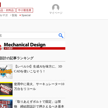
薬品・衣料品
中小製造業
マイページ
ルマガ
告知
Special
設計の記事ランキング
【レベル14】生成AIを味方に、3D
CADを使いこなそう！
使用中に発火、サーキュレーター10
万台をリコール
「取りあえずボルトで固定」は禁
物 締結部設計で押さえるべき基本