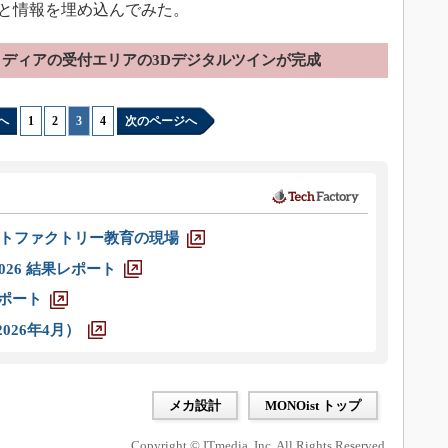
ろいろと情報を埋め込んでみた。
ディアの受付エリアの3Dデジタルツインが完成
へ
1
|
2
|
3
|
4
次のページへ
トファクトリー教育の現場
026 結果レポート
レポート
026年4月）
メカ設計
MONOist トップ
Copyright © ITmedia, Inc. All Rights Reserved.