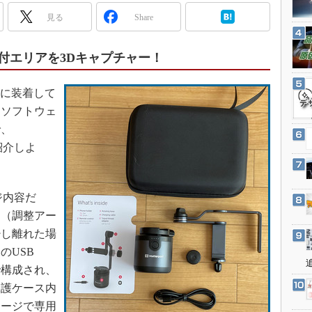
3Dプリンタ
産業オープンネット展
見る
Share
デジタルツインとCAE
S＆OP
使って受付エリアを3Dキャプチャー！
インダストリー4.0
イノベーション
oneに装着して
。ソフトウェ
製造業ビッグデータ
で、
メイドインジャパン
に紹介しよ
植物工場
知財マネジメント
ージ内容だ
海外生産
ー（調整アー
グローバル設計・開発
少し離れた場
制御セキュリティ
のUSB
新型コロナへの対応
で構成され、
保護ケース内
ケージで専用