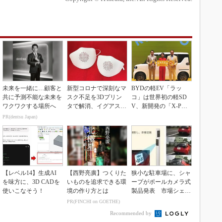
未来を一緒に…顧客と
新型コロナで深刻なマ
BYDの軽EV「ラッ
共に予測不能な未来を
スク不足を3Dプリン
コ」は世界初の軽SD
ワクワクする場所へ
タで解消、イグアスが
V、新開発の「X-PAC
3Dマスクを開発
K」に電動システ...
PR(dentsu Japan)
【レベル14】生成AI
【西野亮廣】つくりた
狭小な駐車場に、シャ
を味方に、3D CADを
いものを追求できる環
ープがポールカメラ式
使いこなそう！
境の作り方とは
製品発表 市場シェア
10％目指す
PR(FINCHI on GOETHE)
Recommended by