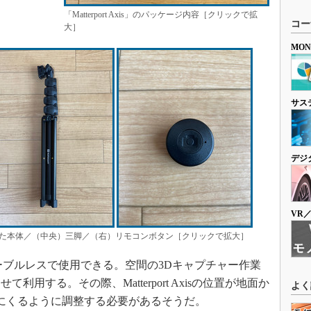
「Matterport Axis」のパッケージ内容［クリックで拡
コー
大］
MO
サス
デジ
VR
た本体／（中央）三脚／（右）リモコンボタン［クリックで拡大］
なのでケーブルレスで使用できる。空間の3Dキャプチャー作業
用する。その際、Matterport Axisの位置が地面か
よく
さにくるように調整する必要があるそうだ。