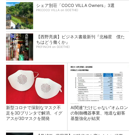
シェア別荘「COCO VILLA Owners」3選
PR(COCO VILLA on GOETHE)
【西野亮廣】ビジネス書最新刊『北極星 僕た
ちはどう働くか』
PR(FINCHI on GOETHE)
新型コロナで深刻なマスク不
AI関連“だけじゃない”オムロン
足を3Dプリンタで解消、イグ
の制御機器事業、地道な顧客
アスが3Dマスクを開発
基盤強化が結実