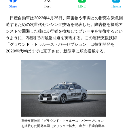
Share
Post
LINE
Hatena
日産自動車は2022年4月25日、障害物や車両との衝突を緊急回
避するための次世代センシング技術を発表した。障害物を操舵ア
シストで回避した後に歩行者を検知してブレーキを制御するとい
うように、2段階での緊急回避を実現する。この運転支援技術
「グラウンド・トゥルース・パーセプション」は技術開発を
2020年代半ばまでに完了させ、新型車に順次搭載する。
運転支援技術「グラウンド・トゥルース・パーセプション」
を搭載した開発車両［クリックで拡大］ 出所：日産自動車