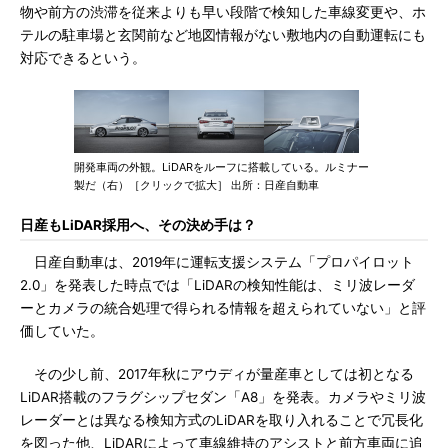
物や前方の渋滞を従来よりも早い段階で検知した車線変更や、ホ
テルの駐車場と玄関前など地図情報がない敷地内の自動運転にも
対応できるという。
開発車両の外観。LiDARをルーフに搭載している。ルミナー
製だ（右）［クリックで拡大］ 出所：日産自動車
日産もLiDAR採用へ、その決め手は？
日産自動車は、2019年に運転支援システム「プロパイロット
2.0」を発表した時点では「LiDARの検知性能は、ミリ波レーダ
ーとカメラの統合処理で得られる情報を超えられていない」と評
価していた。
その少し前、2017年秋にアウディが量産車としては初となる
LiDAR搭載のフラグシップセダン「A8」を発表。カメラやミリ波
レーダーとは異なる検知方式のLiDARを取り入れることで冗長化
を図った他、LiDARによって車線維持のアシストと前方車両に追