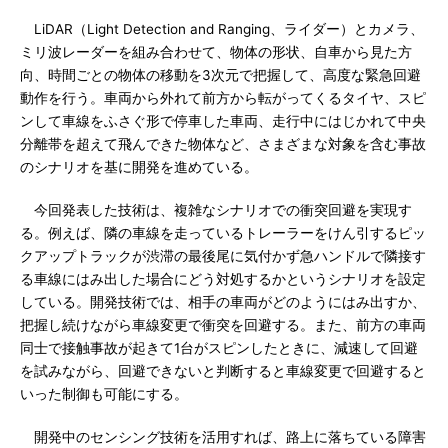
LiDAR（Light Detection and Ranging、ライダー）とカメラ、
ミリ波レーダーを組み合わせて、物体の形状、自車から見た方
向、時間ごとの物体の移動を3次元で把握して、高度な緊急回避
動作を行う。車両から外れて前方から転がってくるタイヤ、スピ
ンして車線をふさぐ形で停車した車両、走行中にはじかれて中央
分離帯を超えて飛んできた物体など、さまざまな対象を含む事故
のシナリオを基に開発を進めている。
今回発表した技術は、複雑なシナリオでの衝突回避を実現す
る。例えば、隣の車線を走っているトレーラーをけん引するピッ
クアップトラックが渋滞の最後尾に気付かず急ハンドルで隣接す
る車線にはみ出した場合にどう対処するかというシナリオを設定
している。開発技術では、相手の車両がどのようにはみ出すか、
把握し続けながら車線変更で衝突を回避する。また、前方の車両
同士で接触事故が起きて1台がスピンしたときに、減速して回避
を試みながら、回避できないと判断すると車線変更で回避すると
いった制御も可能にする。
開発中のセンシング技術を活用すれば、路上に落ちている障害