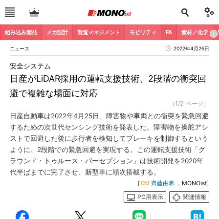
組み込み開発
メカ設計
製造マネジメント
モビリティ
FA
素材／化学
ニュース
2022年4月26日
安全システム
日産がLiDAR採用の運転支援技術、2段階の衝突回
避で複雑な場面に対応
（1/2 ページ）
日産自動車は2022年4月25日、障害物や車両との衝突を緊急回避
するための次世代センシング技術を発表した。障害物を操舵アシ
ストで回避した後に歩行者を検知してブレーキを制御するという
ように、2段階での緊急回避を実現する。この運転支援技術「グ
ラウンド・トゥルース・パーセプション」は技術開発を2020年
代半ばまでに完了させ、新型車に順次搭載する。
[
齊藤由希
，MONOist]
PC用表示
関連情報