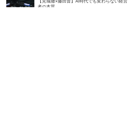
【見城徹×藤田晋】AI時代でも変わらない経営
者の本質
PR(FINCHI on GOETHE)
【レベル14】生成AIを味方に、3D CADを使い
こなそう！
「取りあえずボルトで固定」は禁物 締結部設
計で押さえるべき基本
狭小な駐車場に、シャープが
ルネサスが高崎工場を閉鎖