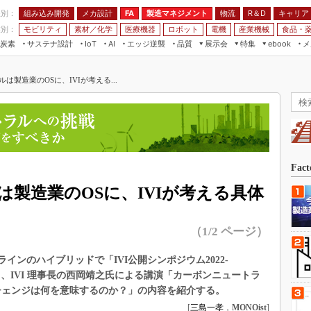
程別：
組み込み開発
メカ設計
製造マネジメント
物流
R＆D
キャリア
FA
業別：
モビリティ
素材／化学
医療機器
ロボット
電機
産業機械
食品・
炭素
サステナ設計
エッジ逆襲
品質
展示会
特集
メ
IoT
AI
ebook
伝承
組み込み開発
CEATEC
読者調査まとめ
編集後記
は製造業のOSに、IVIが考える...
JIMTOF
保全
メカ設計
つながるクルマ
組込み/エッジ コンピューティング
ス
 AI
製造マネジメント
5G
展＆IoT/5Gソリューション展
VR／AR
FA
IIFES
モビリティ
フィールドサービス
国際ロボット展
素材／化学
FPGA
Fac
ジャパンモビリティショー
組み込み画像技術
製造業のOSに、IVIが考える具体
TECHNO-FRONTIER
組み込みモデリング
人テク展
（1/2 ページ）
Windows Embedded
スマート工場EXPO
車載ソフト開発
オンラインのハイブリッドで「IVI公開シンポジウム2022-
EdgeTech+
ISO26262
から、IVI 理事長の西岡靖之氏による講演「カーボンニュートラ
日本ものづくりワールド
チェンジは何を意味するのか？」の内容を紹介する。
無償設計ツール
AUTOMOTIVE WORLD
[
三島一孝
，
MONOist
]