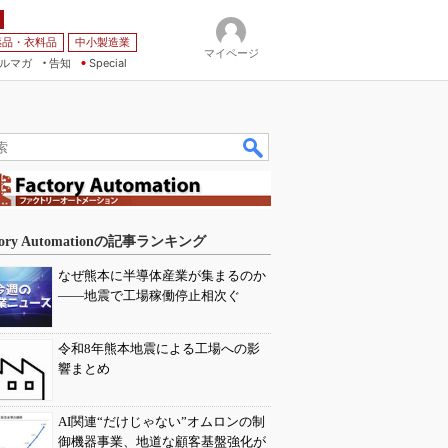
薬品・衣料品
中小製造業
マイページ
ルマガ
告知
Special
tory Automationの記事ランキング
なぜ熊本に半導体産業が集まるのか
――地震で工場稼働停止相次ぐ
令和8年熊本地震による工場への影
響まとめ
AI関連“だけじゃない”オムロンの制
御機器事業、地道な顧客基盤強化が