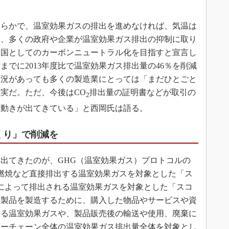
らかで、温室効果ガスの排出を進めなければ、気温は
め、多くの政府や企業が温室効果ガス排出の抑制に取り
年に国としてのカーボンニュートラル化を目指すと宣言し
度までに2013年度比で温室効果ガス排出量の46％を削減
状況があっても多くの製造業にとっては「まだひとごと
実だ。ただ、今後はCO
排出量の証明書などが取引の
2
う動きが出てきている」と西岡氏は語る。
くり」で削減を
出てきたのが、GHG（温室効果ガス）プロトコルの
燃焼など直接排出する温室効果ガスを対象とした「ス
によって排出される温室効果ガスを対象とした「スコ
、製品を製造するために、購入した物品やサービスや資
する温室効果ガスや、製品販売後の輸送や使用、廃棄に
ューチェーン全体の温室効果ガス排出量全体を対象とし