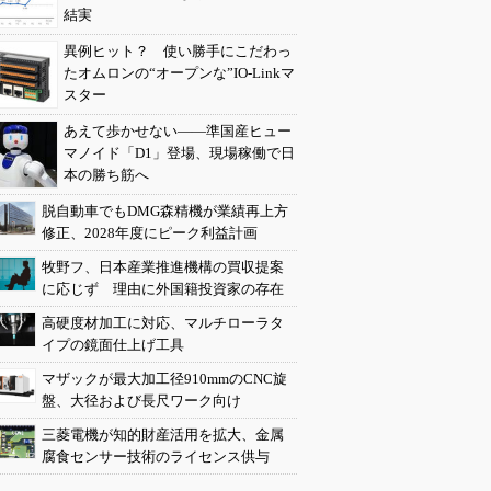
結実
異例ヒット？ 使い勝手にこだわっ
たオムロンの“オープンな”IO-Linkマ
スター
あえて歩かせない――準国産ヒュー
マノイド「D1」登場、現場稼働で日
本の勝ち筋へ
脱自動車でもDMG森精機が業績再上方
修正、2028年度にピーク利益計画
牧野フ、日本産業推進機構の買収提案
に応じず 理由に外国籍投資家の存在
高硬度材加工に対応、マルチローラタ
イプの鏡面仕上げ工具
マザックが最大加工径910mmのCNC旋
盤、大径および長尺ワーク向け
三菱電機が知的財産活用を拡大、金属
腐食センサー技術のライセンス供与