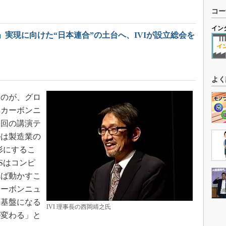
コー
イン
」実現に向けた“日本連合”の土台へ、IVIが設立総会を
よく
のが、グロ
るカーボンニ
今回の講演テ
ルは製造業の
形にするこ
Sはコンピ
れば動かすこ
カーボンニュ
う基盤になる
IVI 理事長の西岡靖之氏
が変わる」と