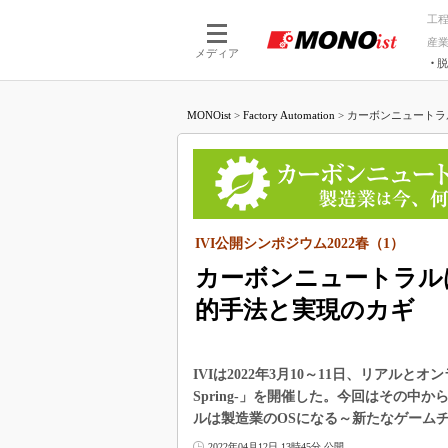
工
産
メディア
脱
つながる技術
AI×技術
MONOist
>
Factory Automation
>
カーボンニュートラル
つながる工場
AI×設備
つながるサービ
Physical
IVI公開シンポジウム2022春（1）
カーボンニュートラルは
的手法と実現のカギ
IVIは2022年3月10～11日、リアルと
Spring-」を開催した。今回はその中
ルは製造業のOSになる～新たなゲーム
2022年04月12日 13時45分 公開