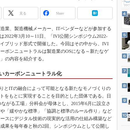
3Dプリンタ
産業オープンネット展
デジタルツインとCAE
見る
Share
S＆OP
造業、製造機械メーカー、ITベンダーなどが参加する
インダストリー4.0
ative（IVI）は2022年3月10～11日、「IVI公開シンポジウム2022-
イノベーション
のハイブリッド形式で開催した。今回はその中から、IVI
製造業ビッグデータ
ーボンニュートラルは製造業のOSになる～新たなゲ
メイドインジャパン
？」の内容を紹介する。
植物工場
いカーボンニュートラル化
知財マネジメント
海外生産
くりとITの融合によって可能となる新たなモノづくりの
グローバル設計・開発
プトをもとに実現することを目的とした団体である。日
制御セキュリティ
ながる工場」分科会が母体とし、2015年6月に設立さ
新型コロナへの対応
」や「緩やかな標準」「協調と標準のルール作り」など
ベースにデジタル技術の現実的な活用の仕組み構築など
成果を毎年春と秋の2回、シンポジウムとして公開し