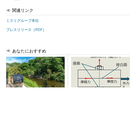
関連リンク
ミスミグループ本社
プレスリリース［PDF］
あなたにおすすめ
シェア別荘「COCO VILLA O
「取りあえずボルトで固定」
wners」3選
は禁物 締結部設計で押さえ
るべき基本
PR(COCO VILLA on GOETHE)
AI関連“だけじゃない”オムロンの制御機器事
業、地道な顧客基盤強化が結実