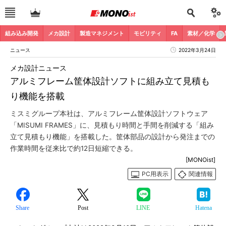
組み込み開発
メカ設計
製造マネジメント
モビリティ
FA
素材／化学
ニュース
2022年3月24日
メカ設計ニュース
アルミフレーム筐体設計ソフトに組み立て見積も
り機能を搭載
ミスミグループ本社は、アルミフレーム筐体設計ソフトウェア
「MISUMI FRAMES」に、見積もり時間と手間を削減する「組み
立て見積もり機能」を搭載した。筐体部品の設計から発注までの
作業時間を従来比で約12日短縮できる。
[MONOist]
PC用表示
関連情報
Share
Post
LINE
Hatena