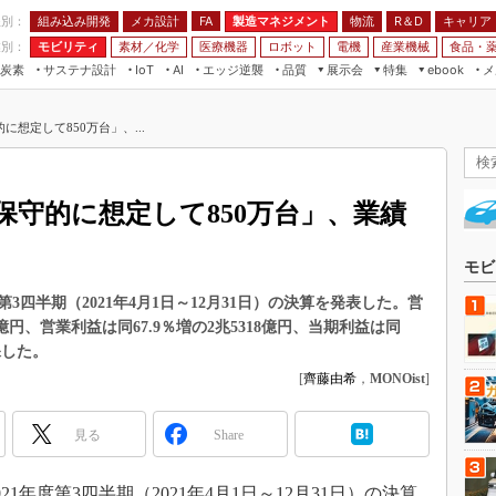
程別：
組み込み開発
メカ設計
製造マネジメント
物流
R＆D
キャリア
FA
業別：
モビリティ
素材／化学
医療機器
ロボット
電機
産業機械
食品・
炭素
サステナ設計
エッジ逆襲
品質
展示会
特集
メ
IoT
AI
ebook
伝承
組み込み開発
CEATEC
読者調査まとめ
編集後記
想定して850万台」、...
JIMTOF
保全
メカ設計
つながるクルマ
組込み/エッジ コンピューティング
ス
 AI
製造マネジメント
5G
展＆IoT/5Gソリューション展
VR／AR
FA
守的に想定して850万台」、業績
IIFES
モビリティ
フィールドサービス
国際ロボット展
素材／化学
FPGA
モビ
ジャパンモビリティショー
組み込み画像技術
度第3四半期（2021年4月1日～12月31日）の決算を発表した。営
TECHNO-FRONTIER
0億円、営業利益は同67.9％増の2兆5318億円、当期利益は同
組み込みモデリング
人テク展
保した。
Windows Embedded
[
齊藤由希
，
MONOist
]
スマート工場EXPO
車載ソフト開発
EdgeTech+
見る
Share
ISO26262
日本ものづくりワールド
無償設計ツール
AUTOMOTIVE WORLD
21年度第3四半期（2021年4月1日～12月31日）の決算