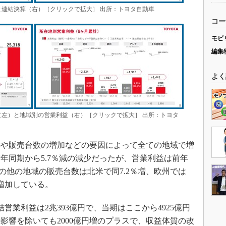
）と連結決算（右）［クリックで拡大］ 出所：トヨタ自動車
コー
モビ
編集
よく
因（左）と地域別の営業利益（右）［クリックで拡大］ 出所：トヨタ
や販売台数の増加などの要因によって全ての地域で増
年同期から5.7％減の減少だったが、営業利益は前年
その他の地域の販売台数は北米で同7.2％増、欧州では
と増加している。
結営業利益は2兆393億円で、当期はここから4925億円
影響を除いても2000億円増のプラスで、収益体質の改