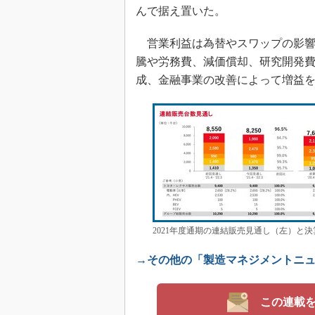
んで据え置いた。
営業利益は為替やスワップの影響を
騰や労務費、減価償却、研究開発
成、金融事業の改善によって増益
2021年度通期の連結販売見通し（左）と
→その他の「製造マネジメントニ
この連載