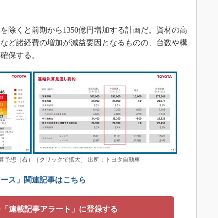
除くと前期から1350億円増加する計画だ。資材の高
費など諸経費の増加が減益要因となるものの、台数や構
を確保する。
決算予想（右）［クリックで拡大］ 出所：トヨタ自動車
ュース」関連記事はこちら
を「連載記事アラート」に登録する