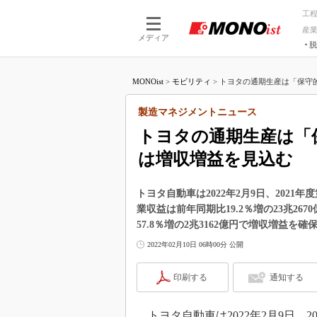
工
産
メディア
脱
つながる技術
AI×技術
MONOist
>
モビリティ
>
トヨタの通期生産は「保守的に
つながる工場
AI×設備
つながるサービ
Physical
製造マネジメントニュース
トヨタの通期生産は「保
は増収増益を見込む
トヨタ自動車は2022年2月9日、2021年
業収益は前年同期比19.2％増の23兆267
57.8％増の2兆3162億円で増収増益を確
2022年02月10日 06時00分 公開
印刷する
通知する
トヨタ自動車は2022年2月9日、20