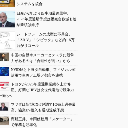
システムを統合
日産が2年ぶり四半期最終黒字、
2026年度通期予想は販売台数減も連
結業績は維持
シートフレームの成型に不具合、
「ZR-V」「シビック」など約1.6万
台がリコール
中国の自動車メーカーとテスラに競争
力があるのは「合理性が高い」から
NVIDIAとトヨタ自動車、フィジカルAI
活用で車両／工場／都市を連携
トヨタが2026年度通期業績を上方修
正、好調なHEVは次世代電池で競争力
を強化へ
マツダは新型CX-5好調で1Q売上過去最
高、協業EV投入も通期達成予想
商船三井、車両移動用「スケーター」
で業務を効率化