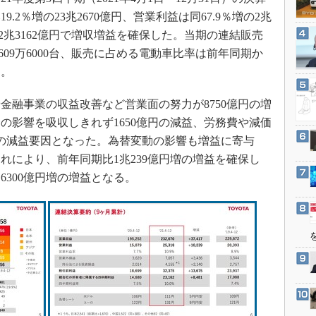
3Dプリンタ
産業オープンネット展
2％増の23兆2670億円、営業利益は同67.9％増の2兆
デジタルツインとCAE
増の2兆3162億円で増収増益を確保した。当期の連結販売
S＆OP
609万6000台、販売に占める電動車比率は前年同期か
インダストリー4.0
た。
イノベーション
融事業の収益改善など営業面の努力が8750億円の増
製造業ビッグデータ
の影響を吸収しきれず1650億円の減益、労務費や減価
メイドインジャパン
円の減益要因となった。為替変動の影響も増益に寄与
植物工場
これにより、前年同期比1兆239億円増の増益を確保し
300億円増の増益となる。
知財マネジメント
海外生産
グローバル設計・開発
制御セキュリティ
新型コロナへの対応