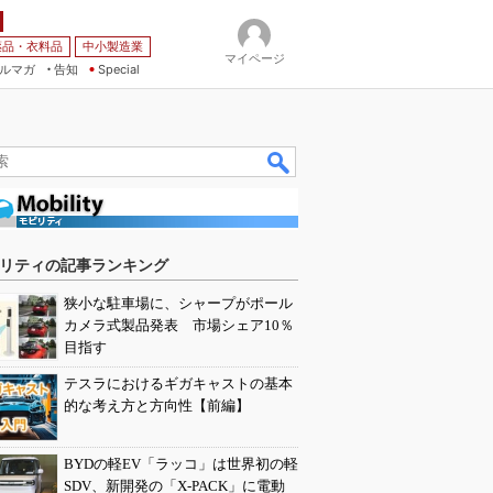
薬品・衣料品
中小製造業
マイページ
ルマガ
告知
Special
リティの記事ランキング
狭小な駐車場に、シャープがポール
カメラ式製品発表 市場シェア10％
目指す
テスラにおけるギガキャストの基本
的な考え方と方向性【前編】
BYDの軽EV「ラッコ」は世界初の軽
SDV、新開発の「X-PACK」に電動