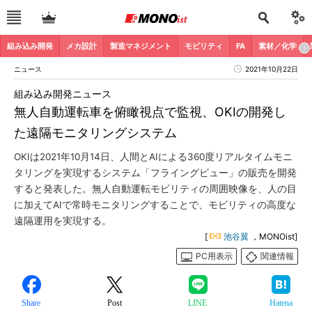
組み込み開発
メカ設計
製造マネジメント
モビリティ
FA
素材／化学
ニュース
2021年10月22日
組み込み開発ニュース
無人自動運転車を俯瞰視点で監視、OKIの開発し
た遠隔モニタリングシステム
OKIは2021年10月14日、人間とAIによる360度リアルタイムモニ
タリングを実現するシステム「フライングビュー」の販売を開発
すると発表した。無人自動運転モビリティの周囲映像を、人の目
に加えてAIで常時モニタリングすることで、モビリティの高度な
遠隔運用を実現する。
[
池谷翼
，MONOist]
PC用表示
関連情報
Share
Post
LINE
Hatena