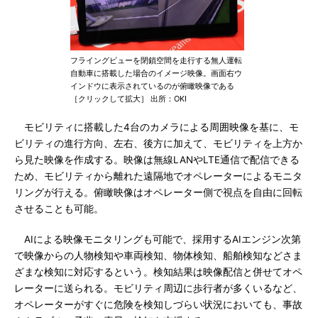
フライングビューを閉鎖空間を走行する無人運転
自動車に搭載した場合のイメージ映像。画面右ウ
インドウに表示されているのが俯瞰映像である
［クリックして拡大］ 出所：OKI
モビリティに搭載した4台のカメラによる周囲映像を基に、モ
ビリティの進行方向、左右、後方に加えて、モビリティを上方か
ら見た映像を作成する。映像は無線LANやLTE通信で配信できる
ため、モビリティから離れた遠隔地でオペレーターによるモニタ
リングが行える。俯瞰映像はオペレーター側で視点を自由に回転
させることも可能。
AIによる映像モニタリングも可能で、採用するAIエンジン次第
で映像からの人物検知や車両検知、物体検知、船舶検知などさま
ざまな検知に対応するという。検知結果は映像配信と併せてオペ
レーターに送られる。モビリティ周辺に歩行者が多くいるなど、
オペレーターがすぐに危険を検知しづらい状況においても、事故