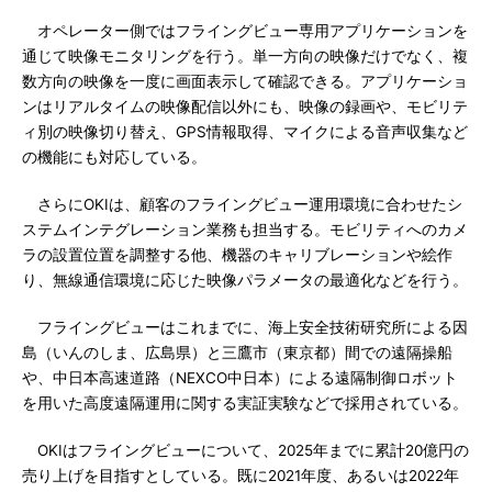
オペレーター側ではフライングビュー専用アプリケーションを
通じて映像モニタリングを行う。単一方向の映像だけでなく、複
数方向の映像を一度に画面表示して確認できる。アプリケーショ
ンはリアルタイムの映像配信以外にも、映像の録画や、モビリテ
ィ別の映像切り替え、GPS情報取得、マイクによる音声収集など
の機能にも対応している。
さらにOKIは、顧客のフライングビュー運用環境に合わせたシ
ステムインテグレーション業務も担当する。モビリティへのカメ
ラの設置位置を調整する他、機器のキャリブレーションや絵作
り、無線通信環境に応じた映像パラメータの最適化などを行う。
フライングビューはこれまでに、海上安全技術研究所による因
島（いんのしま、広島県）と三鷹市（東京都）間での遠隔操船
や、中日本高速道路（NEXCO中日本）による遠隔制御ロボット
を用いた高度遠隔運用に関する実証実験などで採用されている。
OKIはフライングビューについて、2025年までに累計20億円の
売り上げを目指すとしている。既に2021年度、あるいは2022年