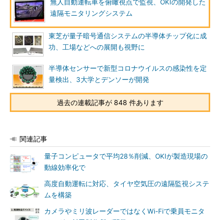
無人自動運転車を俯瞰視点で監視、OKIの開発した
遠隔モニタリングシステム
東芝が量子暗号通信システムの半導体チップ化に成
功、工場などへの展開も視野に
半導体センサーで新型コロナウイルスの感染性を定
量検出、3大学とデンソーが開発
過去の連載記事が 848 件あります
関連記事
量子コンピュータで平均28％削減、OKIが製造現場の
動線効率化で
高度自動運転に対応、タイヤ空気圧の遠隔監視システ
ムを構築
カメラやミリ波レーダーではなくWi-Fiで乗員モニタ