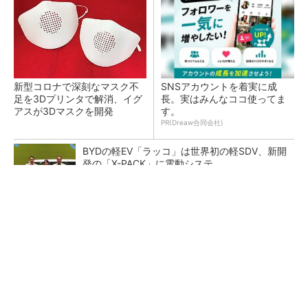
新型コロナで深刻なマスク不
SNSアカウントを着実に成
足を3Dプリンタで解消、イグ
長。実はみんなココ使ってま
アスが3Dマスクを開発
す。
PR(Dreaw合同会社)
BYDの軽EV「ラッコ」は世界初の軽SDV、新開
発の「X-PACK」に電動システ...
ペロブスカイト太陽電池の量産に有効なイン
ク、従来比で1.5倍の性能向上
【レベル14】生成AIを味方に、3D CADを使い
こなそう！