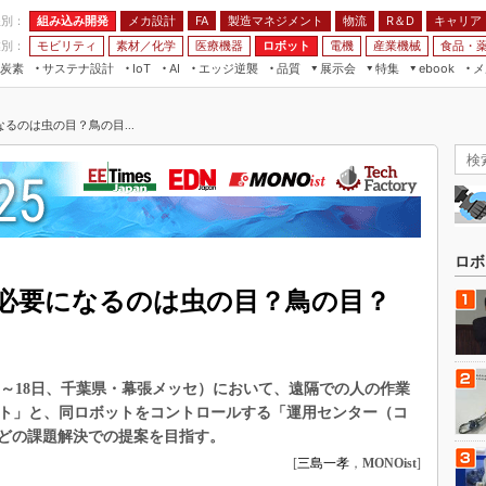
程別：
組み込み開発
メカ設計
製造マネジメント
物流
R＆D
キャリア
FA
業別：
モビリティ
素材／化学
医療機器
ロボット
電機
産業機械
食品・
炭素
サステナ設計
エッジ逆襲
品質
展示会
特集
メ
IoT
AI
ebook
伝承
組み込み開発
CEATEC
読者調査まとめ
編集後記
るのは虫の目？鳥の目...
JIMTOF
保全
メカ設計
つながるクルマ
組込み/エッジ コンピューティング
ス
 AI
製造マネジメント
5G
展＆IoT/5Gソリューション展
VR／AR
FA
IIFES
モビリティ
フィールドサービス
国際ロボット展
素材／化学
FPGA
ロボ
ジャパンモビリティショー
組み込み画像技術
必要になるのは虫の目？鳥の目？
TECHNO-FRONTIER
組み込みモデリング
人テク展
Windows Embedded
スマート工場EXPO
年10月15～18日、千葉県・幕張メッセ）において、遠隔での人の作業
車載ソフト開発
EdgeTech+
ット」と、同ロボットをコントロールする「運用センター（コ
ISO26262
どの課題解決での提案を目指す。
日本ものづくりワールド
無償設計ツール
[
三島一孝
，
MONOist
]
AUTOMOTIVE WORLD