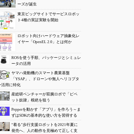
ーズが誕生
東京ビッグサイトでサービスロボッ
ト4種の実証実験を開始
ロボット向けハードウェア抽象化レ
イヤー「OpenEL 2.0」とは何か
ROSを使う手順、パッケージとシミュレ
ータの活用
ヤマハ発動機のスマート農業基盤
「YSAP」、ドローンや無人ヘリコプタ
ー活用に特化
産総研ベンチャーが双腕ロボで「ピペ
ット奴隷」根絶を狙う
Pepperを動かす「アプリ」を作ろう～ま
ずはSDKの基本的な使い方を習得する
“着る”歩行支援ロボットを2021年夏に
発売へ、人の動作を見極めて正しく支