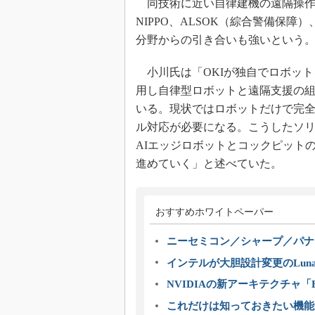
同技術に近い自律建機の遠隔操作
NIPPO、ALSOK（綜合警備保
分野からの引き合いも強いという
小川氏は「OKIが独自でロボット
用し自律型ロボットと遠隔支援の
いる。現状ではロボットだけで完
ル対応が必要になる。こうしたソ
AIエッジロボットとコックピット
進めていく」と述べていた。
おすすめホワイトペーパー
ニーセミコン／シャープ／パナ
インテルが大胆設計変更のLuna
NVIDIAの新アーキテクチャ「Bl
これだけは知っておきたい機能