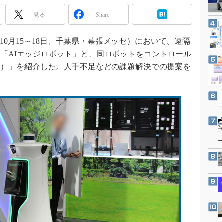
3Dプリンタ
産業オープンネット展
見る
Share
デジタルツインとCAE
S＆OP
019年10月15～18日、千葉県・幕張メッセ）において、遠隔
インダストリー4.0
「AIエッジロボット」と、同ロボットをコントロール
イノベーション
ト）」を紹介した。人手不足などの課題解決での提案を
製造業ビッグデータ
メイドインジャパン
植物工場
知財マネジメント
海外生産
グローバル設計・開発
制御セキュリティ
新型コロナへの対応