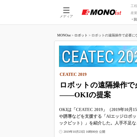
工
産
メディア
脱
つながる技術
AI×技術
MONOist
>
ロボット
>
ロボットの遠隔操作で必要にな
つながる工場
AI×設備
つながるサービ
Physical
CEATEC 2019
ロボットの遠隔操作で
――OKIの提案
OKIは「CEATEC 2019」（2019
や誘導などを支援する「AIエッジロボ
ックピット）」を紹介した。人手不足な
2019年10月23日 16時00分 公開