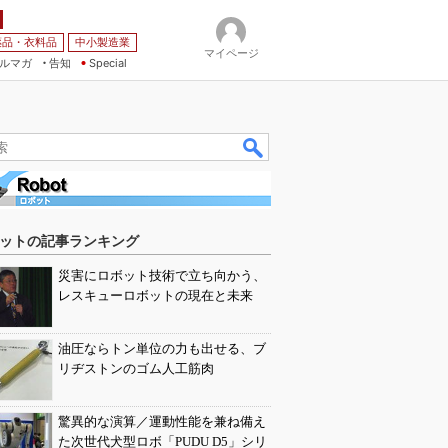
薬品・衣料品
中小製造業
マイページ
ルマガ
告知
Special
ットの記事ランキング
災害にロボット技術で立ち向かう、
レスキューロボットの現在と未来
油圧ならトン単位の力も出せる、ブ
リヂストンのゴム人工筋肉
驚異的な演算／運動性能を兼ね備え
た次世代犬型ロボ「PUDU D5」シリ