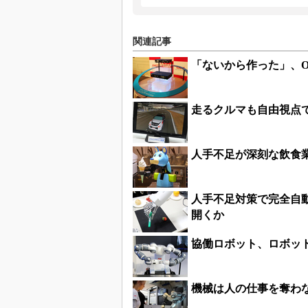
関連記事
「ないから作った」、O
走るクルマも自由視点
人手不足が深刻な飲食
人手不足対策で完全自
開くか
協働ロボット、ロボッ
機械は人の仕事を奪わ