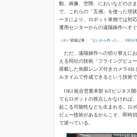
動、画像、空間、においなどのさ
で、これらの「五感」を使った現状
ータにより、ロボット単独では対
運用センターからの遠隔操作へす
（※）関連記事：
「ないから作った」、OKIが
ただ、遠隔操作への切り替えにお
える同社の技術「フライングビュ
搭載した魚眼レンズ付きカメラ4台
ルタイムで作成できるという技術
OKI 統合営業本部 IoTビジネ
てもロボットの視点しかなければ
起こる可能性なども生まれる。ロ
ビュー技術があるからこそ、即時切
て述べている。