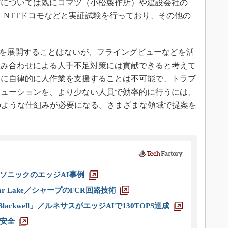
については既にコマツ（小松製作所）や建設会社の
障）、NTTドコモなどと実証試験を行っており、その他の
。
を展開することはないが、フライングビューなどを活
組み合わせによる人手不足対策には貢献できると考えて
全に自律的に人作業を支援することは不可能で、トラブ
リューションを、より少ない人員で効率的に行うには、
のような仕組みが必要になる。さまざまな領域で提案を
ソニックのエッジAI事例
r Lake／シャープのFCR回路技術
ackwell」／ルネサスがエッジAIで130TOPS達成
安全