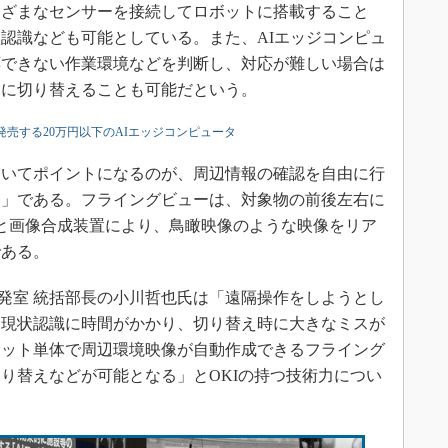
まざまなセンサーを接続してロボットに搭載すること
認識なども可能としている。また、AIエッジコンピュ
応できない作業環境などを判断し、対応が難しい場合は
ぐに切り替えることも可能だという。
発売する20万円以下のAIエッジコンピュータ
いてポイントになるのが、周辺情報の確認を自由に行
ー」である。フライングビューは、対象物の前後左右に
と画像合成装置により、鳥瞰映像のような映像をリア
である。
ス開発室 統括部長の小川哲也氏は「遠隔操作をしようとし
、現状認識に時間がかかり、切り替え時に大きなミスが
ボット単体で周辺環境映像が自動作成できるフライング
り替えなどが可能となる」とOKIの持つ技術力につい