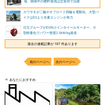
場、開発中の燃料電池は定置用で活躍
カワサキが二輪やオフロード四輪を電動化、大型バ
イクはEVより水素エンジンが有力
日立グループがEV向けインホイールモーター、小
型軽量化でパワー密度2.5kW/kg達成
過去の連載記事が 197 件あります
前のページへ
次のページへ
あなたにおすすめ