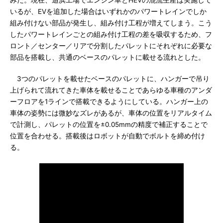
みだ。現在、追浜工場でエンジン車とHEVの混流生産は実施して
いるが、EVを追加した場合はいずれかのパワートレインでしか
組み付けない部品が発生し、組み付け工程が増えてしまう。こう
したパワートレインごとの組み付け工程の差を吸収するため、フ
ロント／センター／リアで分割したパレットにそれぞれに必要な
部品を搭載し、共通のベースのパレットに載せる流れとした。
3つのパレットを載せたベースのパレットに、ハンガーで吊り
上げられて流れてきた車体を載せることであらゆる車種のアンダ
ーフロアを1ラインで搭載できるようにしている。ハンガー上の
車体の姿勢には微妙なズレがあるが、車体の位置をリアルタイム
で計測し、パレットの位置を±0.05mmの精度で補正することで
位置を合わせる。搭載後はロボットが自動でボルトを締め付け
る。