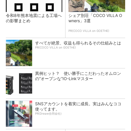
令和8年熊本地震による工場へ
シェア別荘「COCO VILLA O
の影響まとめ
wners」3選
PR(COCO VILLA on GOETHE)
すべてが絶景、収益も得られるその仕組みとは
PR(COCO VILLA on GOETHE)
異例ヒット？ 使い勝手にこだわったオムロン
の“オープンな”IO-Linkマスター
SNSアカウントを着実に成長。実はみんなココ
使ってます。
PR(Dreaw合同会社)