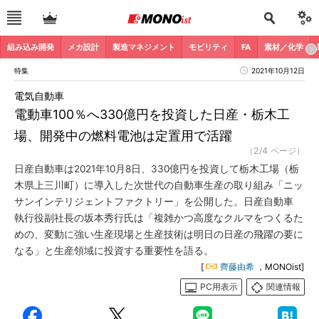
組み込み開発
メカ設計
製造マネジメント
モビリティ
FA
素材／化学
特集
2021年10月12日
電気自動車
電動車100％へ330億円を投資した日産・栃木工
場、開発中の燃料電池は定置用で活躍
（2/4 ページ）
日産自動車は2021年10月8日、330億円を投資して栃木工場（栃
木県上三川町）に導入した次世代の自動車生産の取り組み「ニッ
サンインテリジェントファクトリー」を公開した。日産自動車
執行役副社長の坂本秀行氏は「複雑かつ高度なクルマをつくるた
めの、変動に強い生産現場と生産技術は明日の日産の飛躍の要に
なる」と生産領域に投資する重要性を語る。
[
齊藤由希
，MONOist]
PC用表示
関連情報