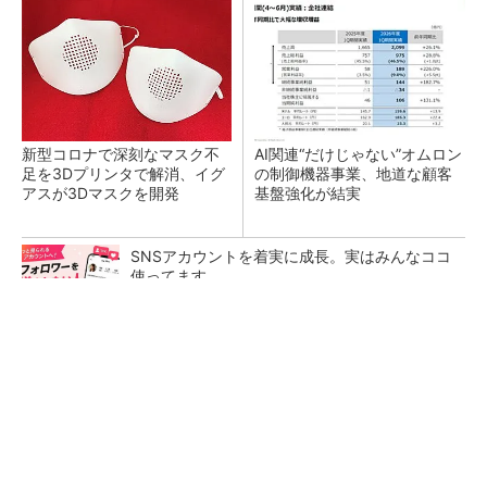
新型コロナで深刻なマスク不
AI関連“だけじゃない”オムロン
足を3Dプリンタで解消、イグ
の制御機器事業、地道な顧客
アスが3Dマスクを開発
基盤強化が結実
SNSアカウントを着実に成長。実はみんなココ
使ってます。
PR(Dreaw合同会社)
【レベル14】生成AIを味方に、3D CADを使い
こなそう！
「取りあえずボルトで固定」は禁物 締結部設