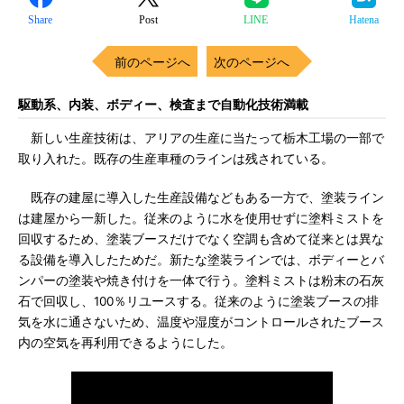
Share
Post
LINE
Hatena
前のページへ
次のページへ
駆動系、内装、ボディー、検査まで自動化技術満載
新しい生産技術は、アリアの生産に当たって栃木工場の一部で
取り入れた。既存の生産車種のラインは残されている。
既存の建屋に導入した生産設備などもある一方で、塗装ライン
は建屋から一新した。従来のように水を使用せずに塗料ミストを
回収するため、塗装ブースだけでなく空調も含めて従来とは異な
る設備を導入したためだ。新たな塗装ラインでは、ボディーとバ
ンパーの塗装や焼き付けを一体で行う。塗料ミストは粉末の石灰
石で回収し、100％リユースする。従来のように塗装ブースの排
気を水に通さないため、温度や湿度がコントロールされたブース
内の空気を再利用できるようにした。