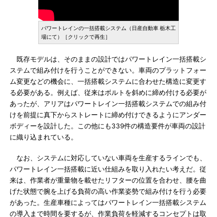
パワートレインの一括搭載システム（日産自動車 栃木工
場にて）［クリックで再生］
既存モデルは、そのままの設計ではパワートレイン一括搭載シ
ステムで組み付けを行うことができない。車両のプラットフォー
ム変更などの機会に、一括搭載システムに合わせた構造に変更す
る必要がある。例えば、従来はボルトを斜めに締め付ける必要が
あったが、アリアはパワートレイン一括搭載システムでの組み付
けを前提に真下からストレートに締め付けできるようにアンダー
ボディーを設計した。この他にも339件の構造要件が車両の設計
に織り込まれている。
なお、システムに対応していない車両を生産するラインでも、
パワートレイン一括搭載に近い仕組みを取り入れたい考えだ。従
来は、作業者が重量物を載せたリフターの位置を合わせ、腰を曲
げた状態で腕を上げる負荷の高い作業姿勢で組み付けを行う必要
があった。生産車種によってはパワートレイン一括搭載システム
の導入まで時間を要するが、作業負荷を軽減するコンセプトは取