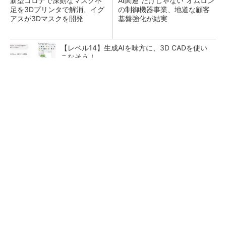
新型コロナで深刻なマスク不
AI関連“だけじゃない”オムロン
足を3Dプリンタで解消、イグ
の制御機器事業、地道な顧客
アスが3Dマスクを開発
基盤強化が結実
【レベル14】生成AIを味方に、3D CADを使い
こなそう！
【見城徹×藤田晋】AI時代でも変わらない経営
者の本質
PR(FINCHI on GOETHE)
「取りあえずボルトで固定」は禁物 締結部設
計で押さえるべき基本