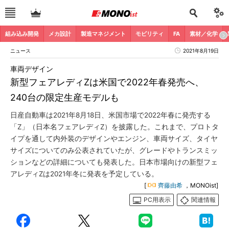
組み込み開発
メカ設計
製造マネジメント
モビリティ
FA
素材／化学
ニュース
2021年8月19日
車両デザイン
新型フェアレディZは米国で2022年春発売へ、
240台の限定生産モデルも
日産自動車は2021年8月18日、米国市場で2022年春に発売する
「Z」（日本名フェアレディZ）を披露した。これまで、プロトタ
イプを通して内外装のデザインやエンジン、車両サイズ、タイヤ
サイズについてのみ公表されていたが、グレードやトランスミッ
ションなどの詳細についても発表した。日本市場向けの新型フェ
アレディZは2021年冬に発表を予定している。
[
齊藤由希
，MONOist]
PC用表示
関連情報