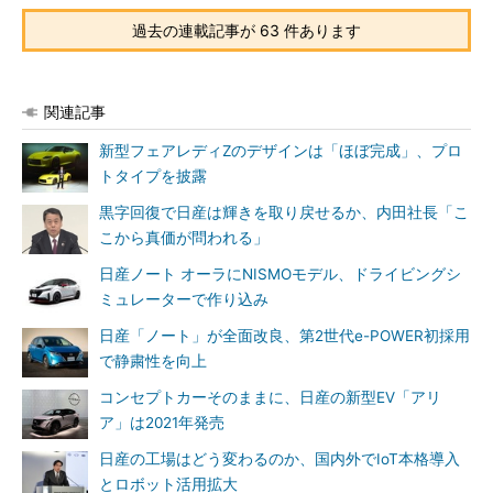
過去の連載記事が 63 件あります
関連記事
新型フェアレディZのデザインは「ほぼ完成」、プロ
トタイプを披露
黒字回復で日産は輝きを取り戻せるか、内田社長「こ
こから真価が問われる」
日産ノート オーラにNISMOモデル、ドライビングシ
ミュレーターで作り込み
日産「ノート」が全面改良、第2世代e-POWER初採用
で静粛性を向上
コンセプトカーそのままに、日産の新型EV「アリ
ア」は2021年発売
日産の工場はどう変わるのか、国内外でIoT本格導入
とロボット活用拡大