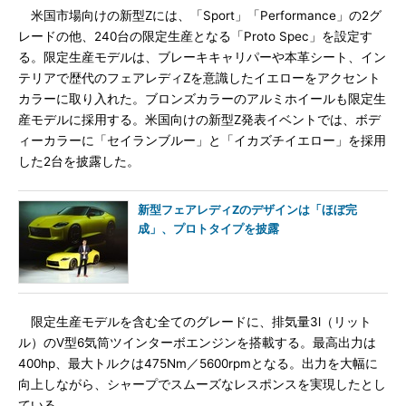
米国市場向けの新型Zには、「Sport」「Performance」の2グ
レードの他、240台の限定生産となる「Proto Spec」を設定す
る。限定生産モデルは、ブレーキキャリパーや本革シート、イン
テリアで歴代のフェアレディZを意識したイエローをアクセント
カラーに取り入れた。ブロンズカラーのアルミホイールも限定生
産モデルに採用する。米国向けの新型Z発表イベントでは、ボデ
ィーカラーに「セイランブルー」と「イカズチイエロー」を採用
した2台を披露した。
新型フェアレディZのデザインは「ほぼ完
成」、プロトタイプを披露
限定生産モデルを含む全てのグレードに、排気量3l（リット
ル）のV型6気筒ツインターボエンジンを搭載する。最高出力は
400hp、最大トルクは475Nm／5600rpmとなる。出力を大幅に
向上しながら、シャープでスムーズなレスポンスを実現したとし
ている。