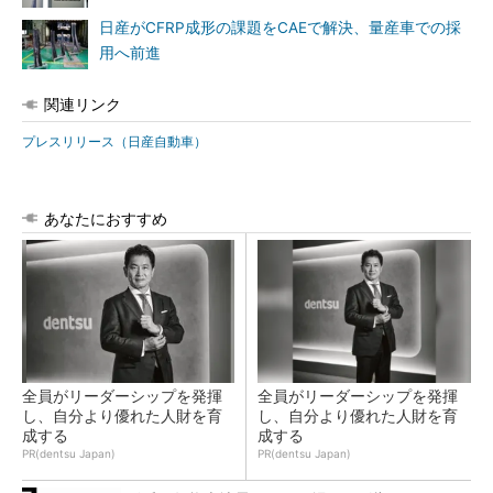
日産がCFRP成形の課題をCAEで解決、量産車での採
用へ前進
関連リンク
プレスリリース（日産自動車）
あなたにおすすめ
全員がリーダーシップを発揮
全員がリーダーシップを発揮
し、自分より優れた人財を育
し、自分より優れた人財を育
成する
成する
PR(dentsu Japan)
PR(dentsu Japan)