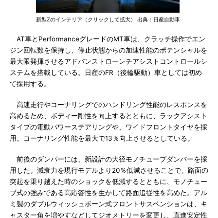
新型Zのインテリア（クリックして拡大） 出典：日産自動車
AT車とPerformanceグレードのMT車は、クラッチ操作でエン
ジン回転数を保持し、停止状態からの加速性能のポテンシャルを
最大限発揮させるアドバンストローンチアシストコントロールシ
ステムを搭載している。日産のFR（後輪駆動）車としては初め
て採用する。
高速走行やコーナリングでのハンドリング性能のレスポンスを
高めるため、ボディー剛性を向上するとともに、ラックアシスト
タイプの電動パワーステアリングや、ワイドフロントタイヤを採
用。コーナリング性能を最大で13％向上させるとしている。
前後のダンパーには、新設計の大径モノチューブダンパーを採
用した。減衰力を現行モデルより20％低減させることで、路面の
突起を乗り越えた時のショックを低減するとともに、モノチュー
ブ式の強みである高応答性を生かして路面追従性を高めた。アル
ミ製のダブルウィッシュボーン式フロントサスペンションは、キ
ャスター角を増やすなどしてジオメトリーを変更し、直進安定性