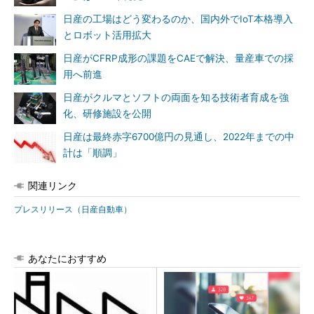
日産の工場はどう変わるのか、国内外でIoT本格導入
とロボット活用拡大
日産がCFRP成形の課題をCAEで解決、量産車での採
用へ前進
日産がクルマとソフトの両面を知る技術者育成を強
化、研修施設を公開
日産は最終赤字6700億円の見通し、2022年までの中
計は「順調」
関連リンク
プレスリリース（日産自動車）
あなたにおすすめ