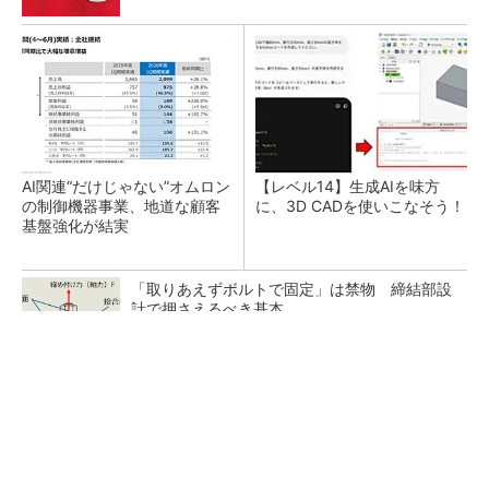
AI関連“だけじゃない”オムロン
【レベル14】生成AIを味方
の制御機器事業、地道な顧客
に、3D CADを使いこなそう！
基盤強化が結実
「取りあえずボルトで固定」は禁物 締結部設
計で押さえるべき基本
狭小な駐車場に、シャープがポールカメラ式製
品発表 市場シェア10％目指す