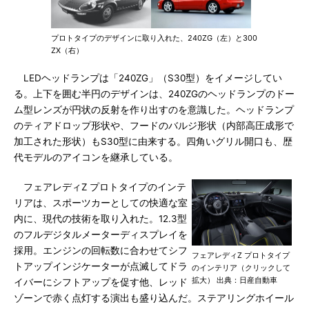
プロトタイプのデザインに取り入れた、240ZG（左）と300
ZX（右）
LEDヘッドランプは「240ZG」（S30型）をイメージしてい
る。上下を囲む半円のデザインは、240ZGのヘッドランプのドー
ム型レンズが円状の反射を作り出すのを意識した。ヘッドランプ
のティアドロップ形状や、フードのバルジ形状（内部高圧成形で
加工された形状）もS30型に由来する。四角いグリル開口も、歴
代モデルのアイコンを継承している。
フェアレディZ プロトタイプのインテ
リアは、スポーツカーとしての快適な室
内に、現代の技術を取り入れた。12.3型
のフルデジタルメーターディスプレイを
採用。エンジンの回転数に合わせてシフ
フェアレディZ プロトタイプ
トアップインジケーターが点滅してドラ
のインテリア（クリックして
拡大） 出典：日産自動車
イバーにシフトアップを促す他、レッド
ゾーンで赤く点灯する演出も盛り込んだ。ステアリングホイール