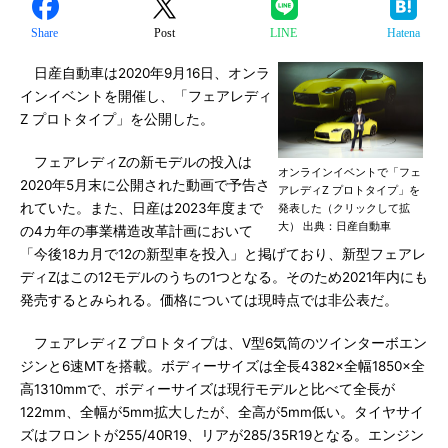
Share
Post
LINE
Hatena
日産自動車は2020年9月16日、オンラ
インイベントを開催し、「フェアレディ
Z プロトタイプ」を公開した。
フェアレディZの新モデルの投入は
オンラインイベントで「フェ
2020年5月末に公開された動画で予告さ
アレディZ プロトタイプ」を
れていた。また、日産は2023年度まで
発表した（クリックして拡
大） 出典：日産自動車
の4カ年の事業構造改革計画において
「今後18カ月で12の新型車を投入」と掲げており、新型フェアレ
ディZはこの12モデルのうちの1つとなる。そのため2021年内にも
発売するとみられる。価格については現時点では非公表だ。
フェアレディZ プロトタイプは、V型6気筒のツインターボエン
ジンと6速MTを搭載。ボディーサイズは全長4382×全幅1850×全
高1310mmで、ボディーサイズは現行モデルと比べて全長が
122mm、全幅が5mm拡大したが、全高が5mm低い。タイヤサイ
ズはフロントが255/40R19、リアが285/35R19となる。エンジン