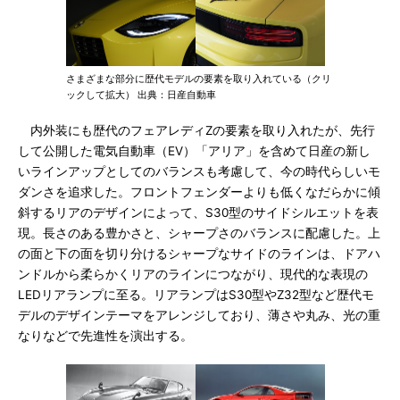
さまざまな部分に歴代モデルの要素を取り入れている（クリ
ックして拡大） 出典：日産自動車
内外装にも歴代のフェアレディZの要素を取り入れたが、先行
して公開した電気自動車（EV）「アリア」を含めて日産の新し
いラインアップとしてのバランスも考慮して、今の時代らしいモ
ダンさを追求した。フロントフェンダーよりも低くなだらかに傾
斜するリアのデザインによって、S30型のサイドシルエットを表
現。長さのある豊かさと、シャープさのバランスに配慮した。上
の面と下の面を切り分けるシャープなサイドのラインは、ドアハ
ンドルから柔らかくリアのラインにつながり、現代的な表現の
LEDリアランプに至る。リアランプはS30型やZ32型など歴代モ
デルのデザインテーマをアレンジしており、薄さや丸み、光の重
なりなどで先進性を演出する。