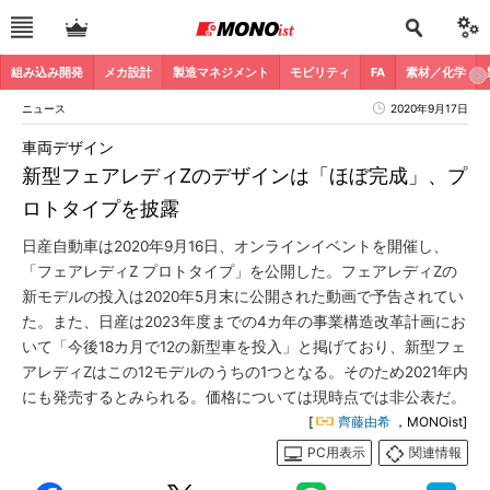
組み込み開発
メカ設計
製造マネジメント
モビリティ
FA
素材／化学
ニュース
2020年9月17日
車両デザイン
新型フェアレディZのデザインは「ほぼ完成」、プ
ロトタイプを披露
日産自動車は2020年9月16日、オンラインイベントを開催し、
「フェアレディZ プロトタイプ」を公開した。フェアレディZの
新モデルの投入は2020年5月末に公開された動画で予告されてい
た。また、日産は2023年度までの4カ年の事業構造改革計画にお
いて「今後18カ月で12の新型車を投入」と掲げており、新型フェ
アレディZはこの12モデルのうちの1つとなる。そのため2021年内
にも発売するとみられる。価格については現時点では非公表だ。
[
齊藤由希
，MONOist]
PC用表示
関連情報