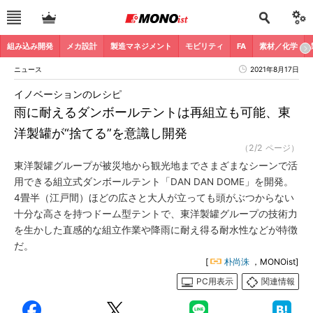
組み込み開発
メカ設計
製造マネジメント
モビリティ
FA
素材／化学
ニュース
2021年8月17日
イノベーションのレシピ
雨に耐えるダンボールテントは再組立も可能、東
洋製罐が“捨てる”を意識し開発
（2/2 ページ）
東洋製罐グループが被災地から観光地までさまざまなシーンで活
用できる組立式ダンボールテント「DAN DAN DOME」を開発。
4畳半（江戸間）ほどの広さと大人が立っても頭がぶつからない
十分な高さを持つドーム型テントで、東洋製罐グループの技術力
を生かした直感的な組立作業や降雨に耐え得る耐水性などが特徴
だ。
[
朴尚洙
，MONOist]
PC用表示
関連情報