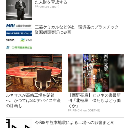
た人財を育成する
PR(dentsu Japan)
三菱ケミカルなど9社、環境省のプラスチック
資源循環実証に参画
ルネサスが高崎工場を閉鎖
【西野亮廣】ビジネス書最新
へ、かつてはSiCデバイス生産
刊『北極星 僕たちはどう働
の計画も
くか』
PR(FINCHI on GOETHE)
令和8年熊本地震による工場への影響まとめ