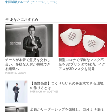
東洋製罐グループ（ニュースリリース）
あなたにおすすめ
チームが本音で意見を交わし
新型コロナで深刻なマスク不
合い、多様な人財が挑戦でき
足を3Dプリンタで解消、イグ
る組織へ
アスが3Dマスクを開発
PR(dentsu Japan)
【西野亮廣】つくりたいものを追求できる環境
の作り方とは
PR(FINCHI on GOETHE)
全員がリーダーシップを発揮し、自分より優れ