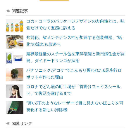
関連記事
コカ・コーラのパッケージデザインの方向性とは、味
覚だけでなく五感に訴える
知能化、省メンテナンス性が加速する包装機器、“紙
化”の流れも加速へ
業界最軽量のスチール缶を東洋製罐と新日鐵住金が開
発、ダイドードリンコが採用
パナソニックが“コケ”でこんもり覆われた6足歩行ロ
ボットを作った理由
コロナでどん底の町工場が「首掛けフェイスシール
ド」で復活を遂げるまで
“薄い刃”のようなレーザーで目に見えないほこりを可
視化する新しい掃除機
関連リンク