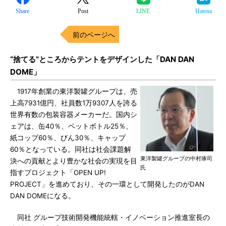
Share
Post
LINE
Hatena
前のページへ
“捨てる”ところからテントをデザインした「DAN DAN
DOME」
1917年創業の東洋製罐グループは、売
上高7931億円、社員数1万9307人を誇る
世界有数の包装容器メーカーだ。国内シ
ェアは、缶40％、ペットボトル25％、
紙コップ60％、びん30％、キャップ
60％となっている。同社は社会課題解
東洋製罐グループの中村琢司
決への貢献とより豊かな社会の実現を目
氏
指すプロジェクト「OPEN UP!
PROJECT」を進めており、その一環として開発したのがDAN
DAN DOMEになる。
同社 グループ技術開発機能統轄・イノベーション推進室長の