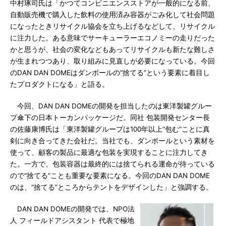
中村琢司氏は「かつてコンビニエンスストアが一般的になる前、
自動販売機で購入した飲料の使用済み容器がごみ化して社会問題
になったときリサイクル協会を立ち上げるなどして、リサイクル
に注力した。ある意味でサーキューラーエコノミーの走りだった
かと思うが、社会の変化などもあってリサイクルも新たな難しさ
が生まれつつあり、取り組みに見直しが必要になっている。今回
のDAN DAN DOMEはダンボールの“捨てる”という要素に着目し
たプロダクトになる」と語る。
今回、DAN DAN DOMEの開発を担当したのは東洋製罐グルー
プ傘下の日本トーカンパッケージだ。同社 包装開発センター長
の佐藤康博氏は「東洋製罐グループは100年以上“包む”ことに真
剣に向き合ってきた会社だ。当社でも、ダンボールという素材を
使って、顧客の製品に最適な包装を実現することに注力してき
た。一方で、包装容器は最終的には捨てられる運命が待っている
ので“捨てる”ことも重要な要素になる。今回のDAN DAN DOME
のは、“捨てる”ところからテントをデザインした」と強調する。
DAN DAN DOMEの開発では、NPO法
人 フィールドアシスタント 代表で極地