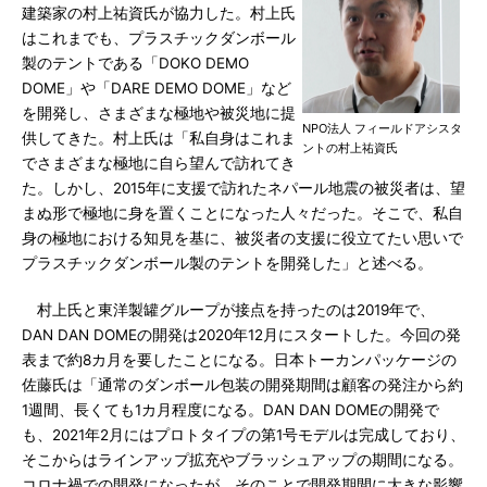
建築家の村上祐資氏が協力した。村上氏
はこれまでも、プラスチックダンボール
製のテントである「DOKO DEMO
DOME」や「DARE DEMO DOME」など
を開発し、さまざまな極地や被災地に提
NPO法人 フィールドアシスタ
供してきた。村上氏は「私自身はこれま
ントの村上祐資氏
でさまざまな極地に自ら望んで訪れてき
た。しかし、2015年に支援で訪れたネパール地震の被災者は、望
まぬ形で極地に身を置くことになった人々だった。そこで、私自
身の極地における知見を基に、被災者の支援に役立てたい思いで
プラスチックダンボール製のテントを開発した」と述べる。
村上氏と東洋製罐グループが接点を持ったのは2019年で、
DAN DAN DOMEの開発は2020年12月にスタートした。今回の発
表まで約8カ月を要したことになる。日本トーカンパッケージの
佐藤氏は「通常のダンボール包装の開発期間は顧客の発注から約
1週間、長くても1カ月程度になる。DAN DAN DOMEの開発で
も、2021年2月にはプロトタイプの第1号モデルは完成しており、
そこからはラインアップ拡充やブラッシュアップの期間になる。
コロナ禍での開発になったが、そのことで開発期間に大きな影響