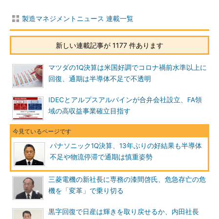
製造マネジメントニュース 連載一覧
新しい連載記事が 1177 件あります
マツダの1Q決算は米国好調でコロナ禍前水準以上に
回復、通期は半導体不足で不透明
IDECとアルプスアルパインが合弁会社設立、FA領
域の高収益事業確立目指す
パナソニック1Q決算、13年ぶりの好結果も半導体
不足や物流停滞で通期は慎重姿勢
三菱電機の新社長に専務の漆間啓氏、危急存亡の危
機を「変革」で乗り切る
黒字回復で日産は輝きを取り戻せるか、内田社長