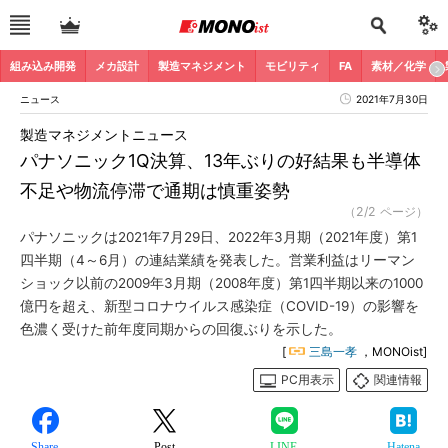
組み込み開発
メカ設計
製造マネジメント
モビリティ
FA
素材／化学
ニュース
2021年7月30日
製造マネジメントニュース
パナソニック1Q決算、13年ぶりの好結果も半導体
不足や物流停滞で通期は慎重姿勢
（2/2 ページ）
パナソニックは2021年7月29日、2022年3月期（2021年度）第1
四半期（4～6月）の連結業績を発表した。営業利益はリーマン
ショック以前の2009年3月期（2008年度）第1四半期以来の1000
億円を超え、新型コロナウイルス感染症（COVID-19）の影響を
色濃く受けた前年度同期からの回復ぶりを示した。
[
三島一孝
，MONOist]
PC用表示
関連情報
Share
Post
LINE
Hatena