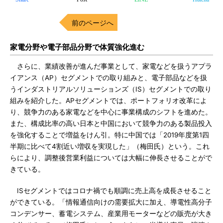
前のページへ
家電分野や電子部品分野で体質強化進む
さらに、業績改善が進んだ事業として、家電などを扱うアプラ
イアンス（AP）セグメントでの取り組みと、電子部品などを扱
うインダストリアルソリューションズ（IS）セグメントでの取り
組みを紹介した。APセグメントでは、ポートフォリオ改革によ
り、競争力のある家電などを中心に事業構成のシフトを進めた。
また、構成比率の高い日本と中国において競争力のある製品投入
を強化することで増益をけん引。特に中国では「2019年度第1四
半期に比べて4割近い増収を実現した」（梅田氏）という。これ
らにより、調整後営業利益については大幅に伸長させることがで
きている。
ISセグメントではコロナ禍でも順調に売上高を成長させること
ができている。「情報通信向けの需要拡大に加え、導電性高分子
コンデンサー、蓄電システム、産業用モーターなどの販売が大き