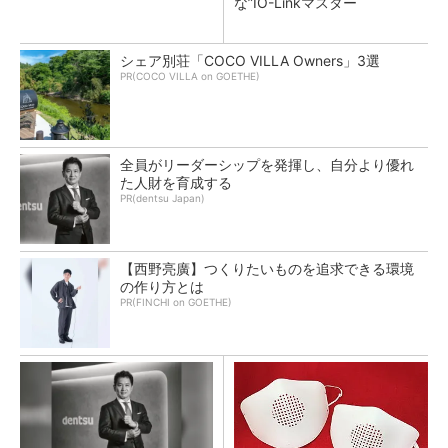
な”IO-Linkマスター
シェア別荘「COCO VILLA Owners」3選
PR(COCO VILLA on GOETHE)
全員がリーダーシップを発揮し、自分より優れ
た人財を育成する
PR(dentsu Japan)
【西野亮廣】つくりたいものを追求できる環境
の作り方とは
PR(FINCHI on GOETHE)