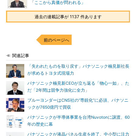
「ここから真価が問われる」
過去の連載記事が 1137 件あります
前のページへ
関連記事
「失われたものを取り戻す」パナソニック楠見新社長
が求めるトヨタ式現場力
パナソニック楠見新CEOが立ち返る「物心一如」、た
だ「2年間は競争力強化に全力」
ブルーヨンダーはCNS社の“専鋭化”に必須、パナソニ
ックが7650億円で買収
パナソニックが半導体事業を台湾Nuvotonに譲渡、60
年の歴史に幕
パナソニックが液晶パネル生産を終了、中小型に注力