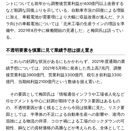
ントについても前年から調整後営業利益が400億円以上改善する
など順調な回復ぶりを示している。自動車市況の回復による増販
に加え、車載電池が需要増により大幅に収益改善が進んだ。テス
ラ向けの車載電池については「北米工場の生産ラインの増設を準
備中。2021年8月中に稼働開始の見通しだ」と梅田氏は語ってい
る。
不透明要素を慎重に見て業績予想は据え置き
これらの好調な状況があるにもかかわらず、2021年度通期の業
績予想については、2021年5月時に発表した売上高7兆円、調整
後営業利益3900億円、営業利益3300億円、税引き前利益3300
億円、当期純利益2100億円という数値を据え置いた。
その要因として梅田氏は「情報通信インフラや工場省人化など
ISセグメントを中心に好調が期待できるプラス要因はあるもの
の、不透明要因が多く残ることから今回は慎重に見た。リスク要
因としては、半導体の不足による自動車生産への影響や、港湾の
混雑による物流の停滞、コロナ禍による工場のロックダウンの可
能性、銅などの資材価格の高騰などが考えられる。全体としてこ