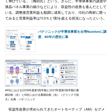
く伸びている」（梅田氏）という。さらに、半導体事業の譲渡や
液晶パネル事業の縮小などにより、収益性の改善も進んだとして
いる。調整後営業利益も順調に成長しており、IS社の商材に限っ
てみると営業利益率は11.0％と1割を超える状況になったという。
パナソニックが半導体事業を台湾Nuvotonに譲
渡、60年の歴史に幕
AP社における2019年度第1四半期と2021年度第1四半期の業
績比較（左）とIS社における業績比較（右）（クリックで拡
大）出典：パナソニック
収益性改善が求められてきたオートモーティブ（AM）セグメ