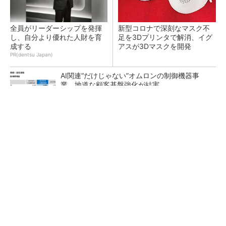
全員がリーダーシップを発揮
新型コロナで深刻なマスク不
し、自分より優れた人財を育
足を3Dプリンタで解消、イグ
成する
アスが3Dマスクを開発
PR(dentsu Japan)
AI関連“だけじゃない”オムロンの制御機器事
業、地道な顧客基盤強化が結実
【レベル14】生成AIを味方に、3D CADを使い
こなそう！
「取りあえずボルトで固定」は禁物 締結部設
計で押さえるべき基本