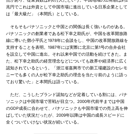
点があり、従業員数は約6万人だという。中国地域の出荷額は約2
兆円でこれは外資として中国市場に進出している日系企業として
は「最大級だ」（本間氏）としている。
そもそもパナソニックと中国との関係は長く強いものがある。
パナソニックの創業者である松下幸之助氏が、中国を改革開放路
線に導いた鄧小平氏と1978年に会談をし、中国の改革開放路線を
支持することを表明。1987年には実際に北京に第1号の合弁会社
を設立して中国に進出。それ以来中国での活動を続けてきた。ま
た、松下幸之助氏の経営理念などについても政界や経済界に広く
認知されているという。「浙江省嘉興市での新工場建設のセレモ
ニーでも多くの人が松下幸之助氏の理念を当たり前のように語っ
ており驚いた」と本間氏は語っている。
ただ、こうしたブランド認知などが定着している割には、パナ
ソニックは中国市場で苦戦が目立つ。2000年代前半までは中国
のGDP成長に合わせて、パナソニックも中国市場での売上高を伸
ばしていた状況だったが、2009年以降は中国の成長スピードに
全くついていけない状況が続いている。