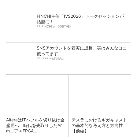
FINCHI主催「IVS2026」トークセッションが
話題に！
PR(FINCHI on GOETHE)
SNSアカウントを着実に成長。実はみんなココ
使ってます。
PR(Dreaw合同会社)
AlteraはITバブルを切り抜け全
テスラにおけるギガキャスト
盛期へ、時代を先取りしたAr
の基本的な考え方と方向性
mコア＋FPGA...
【前編】