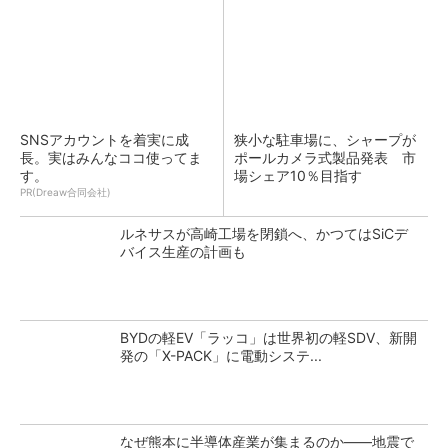
SNSアカウントを着実に成
狭小な駐車場に、シャープが
長。実はみんなココ使ってま
ポールカメラ式製品発表 市
す。
場シェア10％目指す
PR(Dreaw合同会社)
ルネサスが高崎工場を閉鎖へ、かつてはSiCデ
バイス生産の計画も
BYDの軽EV「ラッコ」は世界初の軽SDV、新開
発の「X-PACK」に電動システ...
なぜ熊本に半導体産業が集まるのか――地震で