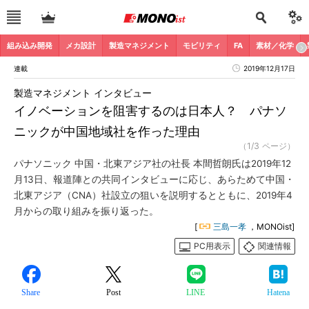
組み込み開発
メカ設計
製造マネジメント
モビリティ
FA
素材／化学
連載
2019年12月17日
製造マネジメント インタビュー
イノベーションを阻害するのは日本人？ パナソ
ニックが中国地域社を作った理由
（1/3 ページ）
パナソニック 中国・北東アジア社の社長 本間哲朗氏は2019年12
月13日、報道陣との共同インタビューに応じ、あらためて中国・
北東アジア（CNA）社設立の狙いを説明するとともに、2019年4
月からの取り組みを振り返った。
[
三島一孝
，MONOist]
PC用表示
関連情報
Share
Post
LINE
Hatena