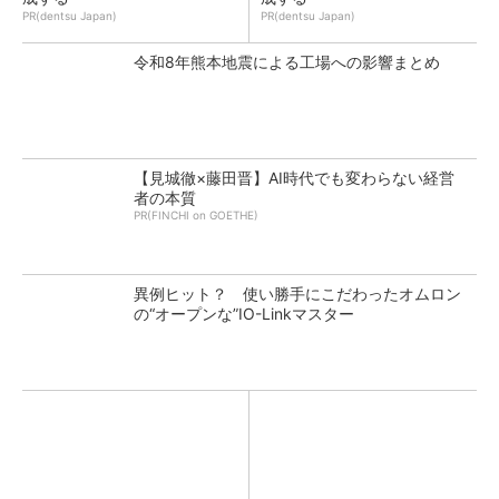
PR(dentsu Japan)
PR(dentsu Japan)
令和8年熊本地震による工場への影響まとめ
【見城徹×藤田晋】AI時代でも変わらない経営
者の本質
PR(FINCHI on GOETHE)
異例ヒット？ 使い勝手にこだわったオムロン
の“オープンな”IO-Linkマスター