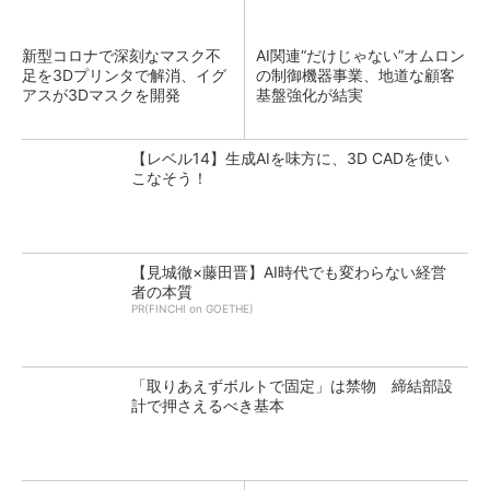
新型コロナで深刻なマスク不
AI関連“だけじゃない”オムロン
足を3Dプリンタで解消、イグ
の制御機器事業、地道な顧客
アスが3Dマスクを開発
基盤強化が結実
【レベル14】生成AIを味方に、3D CADを使い
こなそう！
【見城徹×藤田晋】AI時代でも変わらない経営
者の本質
PR(FINCHI on GOETHE)
「取りあえずボルトで固定」は禁物 締結部設
計で押さえるべき基本