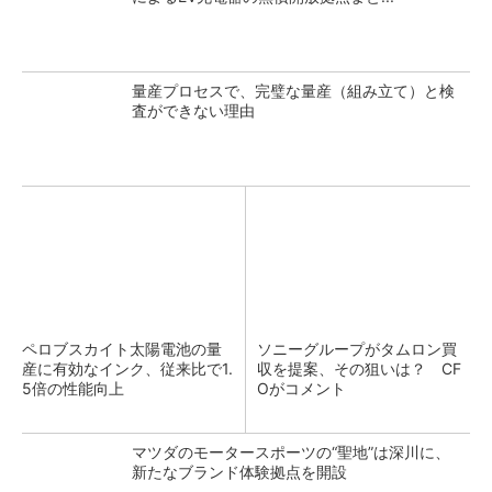
量産プロセスで、完璧な量産（組み立て）と検
査ができない理由
ペロブスカイト太陽電池の量
ソニーグループがタムロン買
産に有効なインク、従来比で1.
収を提案、その狙いは？ CF
5倍の性能向上
Oがコメント
マツダのモータースポーツの“聖地”は深川に、
新たなブランド体験拠点を開設