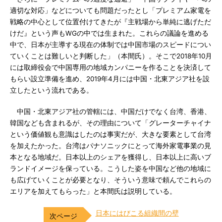
適切な対応」などについても問題だったとし「プレミアム家電を
戦略の中心として位置付けてきたが『主戦場から単純に逃げただ
けだ』という声もWGの中では生まれた。これらの議論を進める
中で、日本が主導する現在の体制では中国市場のスピードについ
ていくことは難しいと判断した」（本間氏）。そこで2018年10月
には取締役会で中国専用の地域カンパニーを作ることを決済して
もらい設立準備を進め、2019年4月には中国・北東アジア社を設
立したという流れである。
中国・北東アジア社の管轄には、中国だけでなく台湾、香港、
韓国なども含まれるが、その理由について「グレーターチャイナ
という価値観も意識はしたのは事実だが、大きな要素として台湾
を加えたかった。台湾はパナソニックにとって海外家電事業の見
本となる地域だ。日本以上のシェアを獲得し、日本以上に高いブ
ランドイメージを保っている。こうした姿を中国など他の地域に
も広げていくことが必要となり、そういう意味で頼んでこれらの
エリアを加えてもらった」と本間氏は説明している。
日本にはびこる組織間の壁