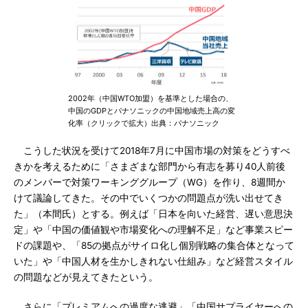
2002年（中国WTO加盟）を基準とした場合の、
中国のGDPとパナソニックの中国地域売上高の変
化率（クリックで拡大）出典：パナソニック
こうした状況を受けて2018年7月に中国市場の対策をどうすべ
きかを考えるために「さまざまな部門から有志を募り40人前後
のメンバーで対策ワーキンググループ（WG）を作り、8週間か
けて議論してきた。その中でいくつかの問題点が洗い出せてき
た」（本間氏）とする。例えば「日本を向いた経営、遅い意思決
定」や「中国の価値観や市場変化への理解不足」など事業スピー
ドの課題や、「85の拠点がサイロ化し個別戦略の集合体となって
いた」や「中国人材を生かしきれない仕組み」など経営スタイル
の問題などが見えてきたという。
さらに「プレミアムへの過度な逃避」「中国サプライヤーへの