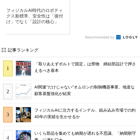
フィジカルAI時代のロボティ
クス新標準、安全性は「後付
け」でなく「設計の核心」
Recommended by
記事ランキング
「取りあえずボルトで固定」は禁物 締結部設計で押さ
えるべき基本
AI関連“だけじゃない”オムロンの制御機器事業、地道な
顧客基盤強化が結実
フィジカルAIに注力するインテル、組み込み市場での約
40年の実績を生かせるか
いくら部品を集めても納期が遅れる不思議、「納期順守
率」に潜むワナ