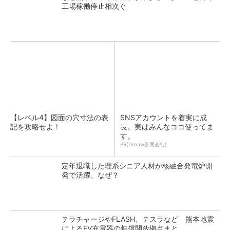
工場稼働停止相次ぐ
【レベル4】図面の穴寸法の表
SNSアカウントを着実に成
記を攻略せよ！
長。実はみんなココ使ってま
す。
PR(Dreaw合同会社)
定年退職した理系シニア人材が核融合発電炉開
発で活躍、なぜ？
テラチャージやFLASH、テスラなど 熊本地震
によるEV充電器の無償開放拠点まと...