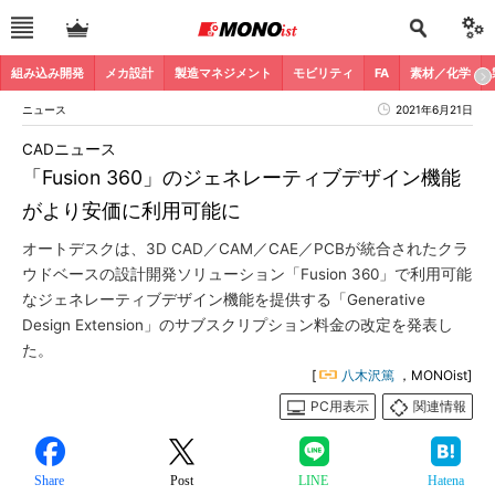
組み込み開発
メカ設計
製造マネジメント
モビリティ
FA
素材／化学
ニュース
2021年6月21日
CADニュース
「Fusion 360」のジェネレーティブデザイン機能
がより安価に利用可能に
オートデスクは、3D CAD／CAM／CAE／PCBが統合されたクラ
ウドベースの設計開発ソリューション「Fusion 360」で利用可能
なジェネレーティブデザイン機能を提供する「Generative
Design Extension」のサブスクリプション料金の改定を発表し
た。
[
八木沢篤
，MONOist]
PC用表示
関連情報
Share
Post
LINE
Hatena