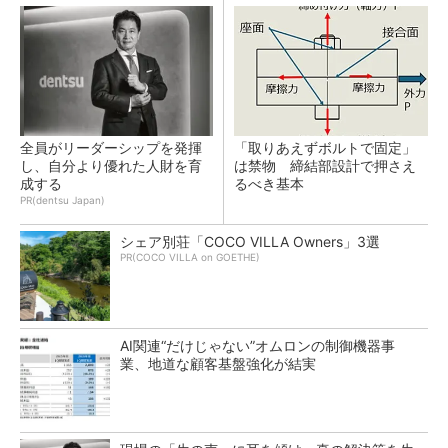
全員がリーダーシップを発揮
「取りあえずボルトで固定」
し、自分より優れた人財を育
は禁物 締結部設計で押さえ
成する
るべき基本
PR(dentsu Japan)
シェア別荘「COCO VILLA Owners」3選
PR(COCO VILLA on GOETHE)
AI関連“だけじゃない”オムロンの制御機器事
業、地道な顧客基盤強化が結実