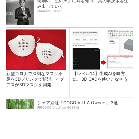
現場の「生の声」に耳を傾け、真の解決策を生
み出していく
PR(dentsu Japan)
新型コロナで深刻なマスク不
【レベル14】生成AIを味方
足を3Dプリンタで解消、イグ
に、3D CADを使いこなそう！
アスが3Dマスクを開発
シェア別荘「COCO VILLA Owners」3選
PR(COCO VILLA on GOETHE)
令和8年熊本地震による工場への影響まとめ