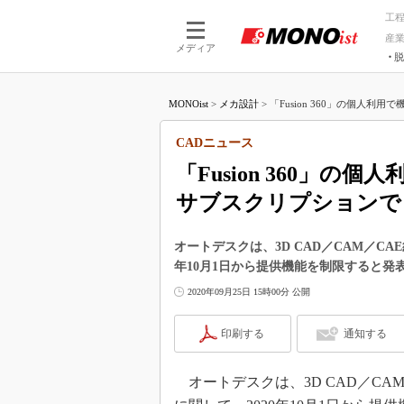
工
産
メディア
脱
つながる技術
AI×技術
MONOist
>
メカ設計
>
「Fusion 360」の個人利用
つながる工場
AI×設備
つながるサービ
Physical
CADニュース
「Fusion 360」
サブスクリプションで
オートデスクは、3D CAD／CAM／CAE
年10月1日から提供機能を制限すると発
2020年09月25日 15時00分 公開
印刷する
通知する
オートデスクは、3D CAD／CA