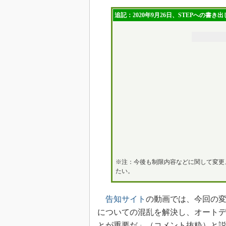
追記：2020年9月26日、STEPへの書
※注：今後も制限内容などに関して変更
たい。
告知サイト
の動画では、今回の
についての混乱を解決し、オートデスク
とが重要だ」（コメント抜粋）と説明。