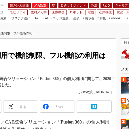
程別：
組み込み開発
メカ設計
製造マネジメント
物流
R＆D
キャリア
FA
業別：
モビリティ
素材／化学
医療機器
ロボット
電機
産業機械
食品・
炭素
サステナ設計
エッジ逆襲
品質
展示会
特集
メ
IoT
AI
ebook
伝承
組み込み開発
CEATEC
読者調査まとめ
編集後記
で機能制限、フル機能の利...
JIMTOF
保全
メカ設計
つながるクルマ
組込み/エッジ コンピューティング
ス
 AI
製造マネジメント
5G
展＆IoT/5Gソリューション展
VR／AR
FA
の個人利用で機能制限、フル機能の利用は
IIFES
モビリティ
フィールドサービス
国際ロボット展
素材／化学
FPGA
メカ
ジャパンモビリティショー
組み込み画像技術
統合ソリューション「Fusion 360」の個人利用に関して、2020
TECHNO-FRONTIER
表した。
組み込みモデリング
人テク展
[
八木沢篤
，
MONOist
]
Windows Embedded
スマート工場EXPO
車載ソフト開発
見る
Share
EdgeTech+
ISO26262
日本ものづくりワールド
M／CAE統合ソリューション「
Fusion 360
」の個人利用
無償設計ツール
AUTOMOTIVE WORLD