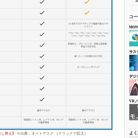
コー
MO
サス
デジ
VR
よく
日差し替え】
※出典：オートデスク ［クリックで拡大］