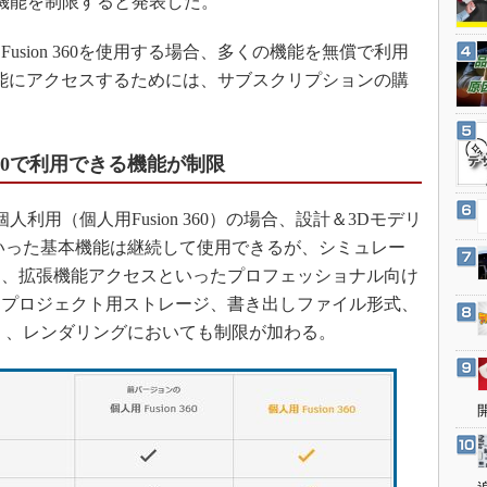
提供機能を制限すると発表した。
3Dプリンタ
産業オープンネット展
デジタルツインとCAE
sion 360を使用する場合、多くの機能を無償で利用
S＆OP
の全機能にアクセスするためには、サブスクリプションの購
インダストリー4.0
イノベーション
n 360で利用できる機能が制限
製造業ビッグデータ
メイドインジャパン
利用（個人用Fusion 360）の場合、設計＆3Dモデリ
植物工場
いった基本機能は継続して使用できるが、シミュレー
ン、拡張機能アクセスといったプロフェッショナル向け
知財マネジメント
、プロジェクト用ストレージ、書き出しファイル形式、
海外生産
）、レンダリングにおいても制限が加わる。
グローバル設計・開発
制御セキュリティ
新型コロナへの対応