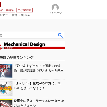
薬品・衣料品
中小製造業
マイページ
ルマガ
告知
Special
設計の記事ランキング
「取りあえずボルトで固定」は禁
物 締結部設計で押さえるべき基本
【レベル14】生成AIを味方に、3D
CADを使いこなそう！
使用中に発火、サーキュレーター10
万台をリコール