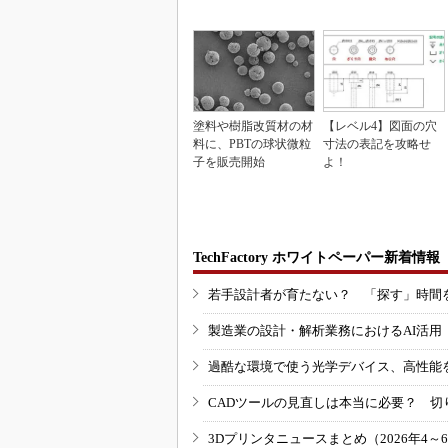
塗料や樹脂改質材の材
【レベル4】図面の穴
料に、PBTの球状微粒
寸法の表記を攻略せ
子を販売開始
よ！
TechFactory ホワイトペーパー新着情報
若手設計者が育たない？ 「探す」時間
製造業の設計・解析業務におけるAI活
過酷な環境で使う光学デバイス、高性能
CADツールの見直しは本当に必要？ 切
3Dプリンタニュースまとめ（2026年4～