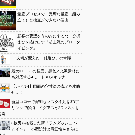
量産プロセスで、完璧な量産（組み
立て）と検査ができない理由
顧客の要望をうのみにするな 分析
まひを抜け出す「超上流のプロトタ
イピング」
3D技術が変えた「靴選び」の常識
最大0.03mmの精度、黒色／光沢素材に
も対応する4モード3Dスキャナー
【レベル4】図面の穴寸法の表記を攻略
せよ！
新型コロナで深刻なマスク不足を3Dプ
リンタで解消、イグアスが3Dマスクを
開発
6枚刃を搭載した新「ラムダッシュ パー
ムイン」 小型設計と意匠性をさらに