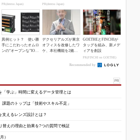
3Dマスクを開発
PR(dentsu Japan)
PR(dentsu Japan)
異例ヒット？ 使い勝
デクセリアルズが東京
GOETHEとFINCHIが
手にこだわったオムロ
オフィスを改修したワ
タッグを組み、新メデ
ンの“オープンな”IO-L
ケ、本社機能を2拠点
ィアを創設
inkマスター
に
PR(FINCHI on GOETHE)
Recommended by
PR
を「学ぶ」時間に変えるデータ管理とは
用 課題のトップは「技術やスキル不足」
を支えるレンズ設計とは？
り替えの理由と効果を7つの質問で検証
6月）