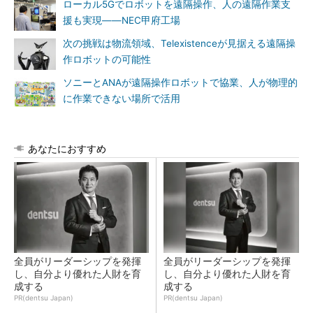
ローカル5Gでロボットを遠隔操作、人の遠隔作業支
援も実現――NEC甲府工場
次の挑戦は物流領域、Telexistenceが見据える遠隔操
作ロボットの可能性
ソニーとANAが遠隔操作ロボットで協業、人が物理的
に作業できない場所で活用
あなたにおすすめ
全員がリーダーシップを発揮
全員がリーダーシップを発揮
し、自分より優れた人財を育
し、自分より優れた人財を育
成する
成する
PR(dentsu Japan)
PR(dentsu Japan)