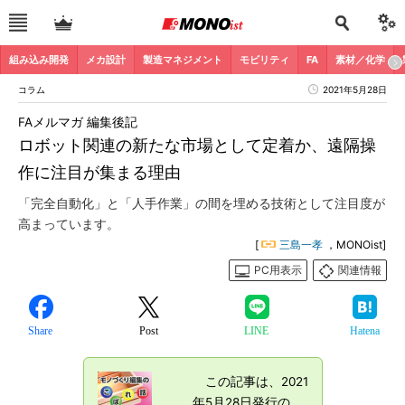
組み込み開発
メカ設計
製造マネジメント
モビリティ
FA
素材／化学
コラム
2021年5月28日
FAメルマガ 編集後記
ロボット関連の新たな市場として定着か、遠隔操
作に注目が集まる理由
「完全自動化」と「人手作業」の間を埋める技術として注目度が
高まっています。
[
三島一孝
，MONOist]
PC用表示
関連情報
Share
Post
LINE
Hatena
この記事は、2021
年5月28日発行の