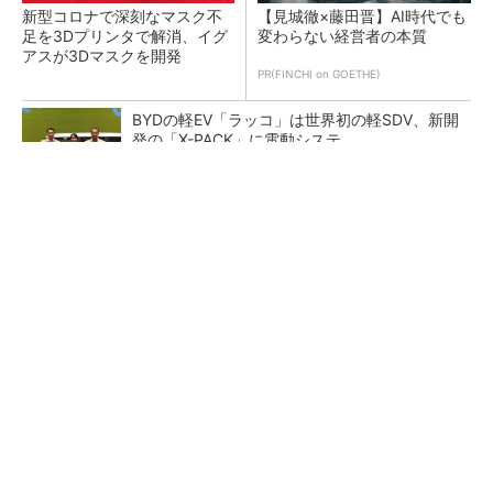
新型コロナで深刻なマスク不
【見城徹×藤田晋】AI時代でも
足を3Dプリンタで解消、イグ
変わらない経営者の本質
アスが3Dマスクを開発
PR(FINCHI on GOETHE)
BYDの軽EV「ラッコ」は世界初の軽SDV、新開
発の「X-PACK」に電動システ...
ペロブスカイト太陽電池の量産に有効なイン
ク、従来比で1.5倍の性能向上
【レベル14】生成AIを味方に、3D CADを使い
こなそう！