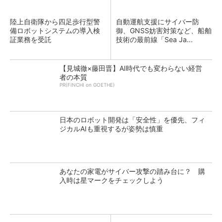
陸上自衛隊から四足歩行型警
自動運航支援にサイバー防
備ロボットシステムの導入検
御、GNSS妨害対策など、船舶
証業務を受託
技術の最前線「Sea Ja...
【見城徹×藤田晋】AI時代でも変わらない経営
者の本質
PR(FINCHI on GOETHE)
日本のロボット開発は「安全性」を優先、フィ
ジカルAIも重視するが姿勢は慎重
あなたの家電がサイバー攻撃の踏み台に？ 購
入時は星マークをチェックしよう