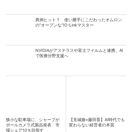
異例ヒット？ 使い勝手にこだわったオムロン
の“オープンな”IO-Linkマスター
NVIDIAがアステラスや富士フイルムと連携、AI
で医療分野支援へ
狭小な駐車場に、シャープが
【見城徹×藤田晋】AI時代でも
ポールカメラ式製品発表 市
変わらない経営者の本質
場シェア10％目指す