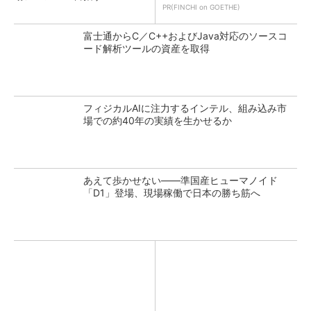
PR(FINCHI on GOETHE)
富士通からC／C++およびJava対応のソースコ
ード解析ツールの資産を取得
フィジカルAIに注力するインテル、組み込み市
場での約40年の実績を生かせるか
あえて歩かせない――準国産ヒューマノイド
「D1」登場、現場稼働で日本の勝ち筋へ