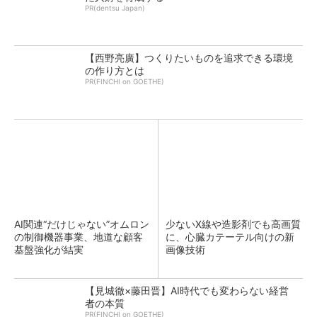
PR(dentsu Japan)
【西野亮廣】つくりたいものを追求できる環境
の作り方とは
PR(FINCHI on GOETHE)
AI関連“だけじゃない”オムロン
少ないX線や造影剤でも高画質
の制御機器事業、地道な顧客
に、心臓カテーテル向けの新
基盤強化が結実
画像技術
【見城徹×藤田晋】AI時代でも変わらない経営
者の本質
PR(FINCHI on GOETHE)