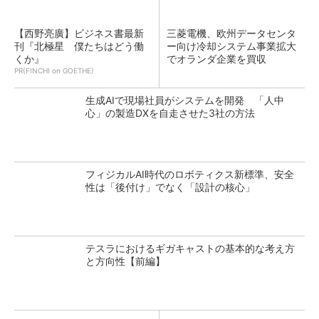
【西野亮廣】ビジネス書最新
三菱電機、欧州データセンタ
刊『北極星 僕たちはどう働
ー向け冷却システム事業拡大
くか』
でオランダ企業を買収
PR(FINCHI on GOETHE)
生成AIで現場社員がシステムを開発 「人中
心」の製造DXを自走させた3社の方法
フィジカルAI時代のロボティクス新標準、安全
性は「後付け」でなく「設計の核心」
テスラにおけるギガキャストの基本的な考え方
と方向性【前編】