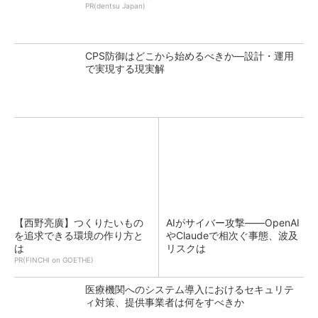
PR(dentsu Japan)
CPS防御はどこから始めるべきか―設計・運用
で実現する現実解
【西野亮廣】つくりたいもの
AIがサイバー攻撃――OpenAI
を追求できる環境の作り方と
やClaudeで相次ぐ事態、波及
は
リスクは
PR(FINCHI on GOETHE)
医療機関へのシステム導入におけるセキュリテ
ィ対策、提供事業者は何をすべきか