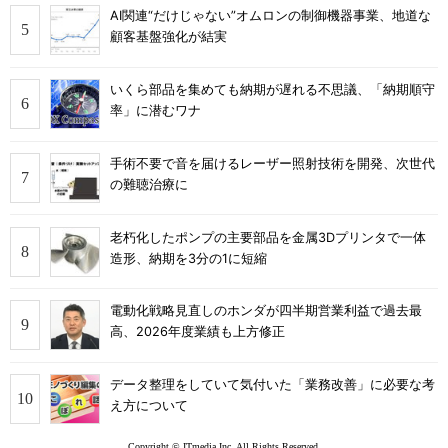
AI関連“だけじゃない”オムロンの制御機器事業、地道な
顧客基盤強化が結実
いくら部品を集めても納期が遅れる不思議、「納期順守
率」に潜むワナ
手術不要で音を届けるレーザー照射技術を開発、次世代
の難聴治療に
老朽化したポンプの主要部品を金属3Dプリンタで一体
造形、納期を3分の1に短縮
電動化戦略見直しのホンダが四半期営業利益で過去最
高、2026年度業績も上方修正
データ整理をしていて気付いた「業務改善」に必要な考
え方について
Copyright © ITmedia Inc. All Rights Reserved.