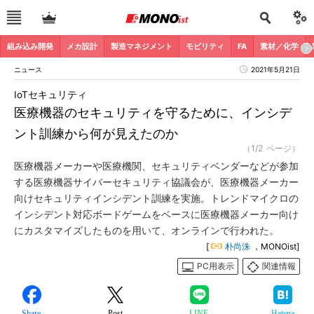
組み込み開発
メカ設計
製造マネジメント
モビリティ
FA
素材／化学
ニュース
2021年5月21日
IoTセキュリティ
医療機器のセキュリティを守るために、インシデ
ント訓練から何が見えたのか
（1/2 ページ）
医療機器メーカーや医療機関、セキュリティベンダーなどが参加
する医療機器サイバーセキュリティ協議会が、医療機器メーカー
向けセキュリティインシデント訓練を実施。トレンドマイクロの
インシデント対応ボードゲームをベースに医療機器メーカー向け
にカスタマイズしたものを用いて、オンラインで行われた。
[
朴尚洙
，MONOist]
PC用表示
関連情報
Share
Post
LINE
Hatena