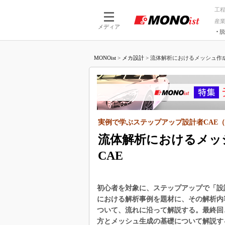
工
産
メディア
脱
つながる技術
AI×技術
MONOist
>
メカ設計
>
流体解析におけるメッシュ作成
つながる工場
AI×設備
つながるサービ
Physical
実例で学ぶステップアップ設計者CAE（
流体解析におけるメッ
CAE
初心者を対象に、ステップアップで「設
における解析事例を題材に、その解析内
ついて、流れに沿って解説する。最終回
方とメッシュ生成の基礎について解説す