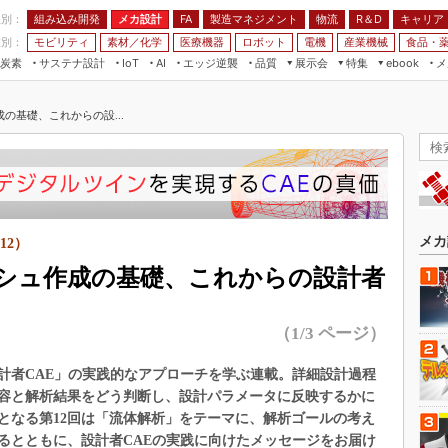
程別：
組み込み開発
メカ設計
製造マネジメント
物流
R＆D
キャリア
FA
業別：
モビリティ
素材／化学
医療機器
ロボット
電機
産業機械
食品・
炭素
サステナ設計
エッジ逆襲
品質
展示会
特集
メ
IoT
AI
ebook
伝承
組み込み開発
CEATEC
読者調査まとめ
編集後記
の基礎、これからの設...
JIMTOF
保全
メカ設計
つながるクルマ
組込み/エッジ コンピューティング
ス
 AI
製造マネジメント
5G
展＆IoT/5Gソリューション展
VR／AR
FA
IIFES
モビリティ
フィールドサービス
国際ロボット展
素材／化学
FPGA
メカ
12）
ジャパンモビリティショー
組み込み画像技術
シュ作成の基礎、これからの設計者
TECHNO-FRONTIER
組み込みモデリング
人テク展
（1/3 ページ）
Windows Embedded
スマート工場EXPO
車載ソフト開発
計者CAE」の実践的なアプローチを学ぶ連載。詳細設計過程
EdgeTech+
ISO26262
容と解析結果をどう判断し、設計パラメータに反映するかに
日本ものづくりワールド
となる第12回は「流体解析」をテーマに、解析ゴールの考え
無償設計ツール
AUTOMOTIVE WORLD
るとともに、設計者CAEの実践に向けたメッセージをお届け