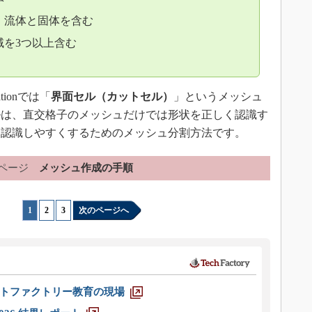
：流体と固体を含む
域を3つ以上含む
ationでは「
界面セル（カットセル）
」というメッシュ
ルは、直交格子のメッシュだけでは形状を正しく認識す
を認識しやすくするためのメッシュ分割方法です。
ページ
メッシュ作成の手順
1
|
2
|
3
次のページへ
トファクトリー教育の現場