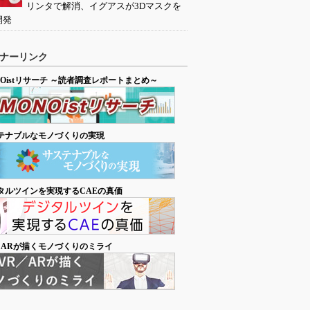
リンタで解消、イグアスが3Dマスクを
開発
ナーリンク
NOistリサーチ ～読者調査レポートまとめ～
テナブルなモノづくりの実現
タルツインを実現するCAEの真価
／ARが描くモノづくりのミライ