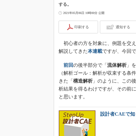
する。
2021年05月06日 10時00分 公開
印刷する
通知する
初心者の方を対象に、例題を交え
解説してきた
本連載
ですが、今回
前回
の後半部分で「
流体解析
」
（解析ゴール：解析が収束する条
きた「
構造解析
」のように、この
析結果を得るわけですが、その前に
と思います。
設計者CAEで