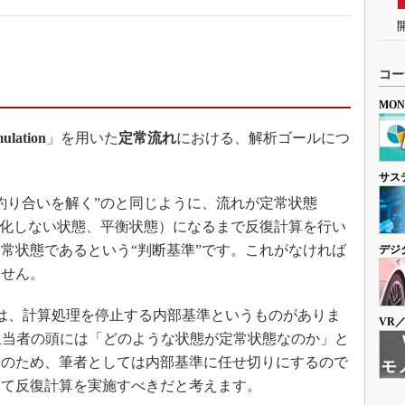
コー
MO
lation
」を用いた
定常流れ
における、解析ゴールにつ
サス
釣り合いを解く”のと同じように、流れが定常状態
過しても変化しない状態、平衡状態）になるまで反復計算を行い
常状態であるという“判断基準”です。これがなければ
デジ
ません。
lationには、計算処理を停止する内部基準というものがありま
VR
担当者の頭には「どのような状態が定常状態なのか」と
そのため、筆者としては内部基準に任せ切りにするので
して反復計算を実施すべきだと考えます。