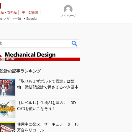
薬品・衣料品
中小製造業
マイページ
ルマガ
告知
Special
設計の記事ランキング
「取りあえずボルトで固定」は禁
物 締結部設計で押さえるべき基本
【レベル14】生成AIを味方に、3D
CADを使いこなそう！
使用中に発火、サーキュレーター10
万台をリコール