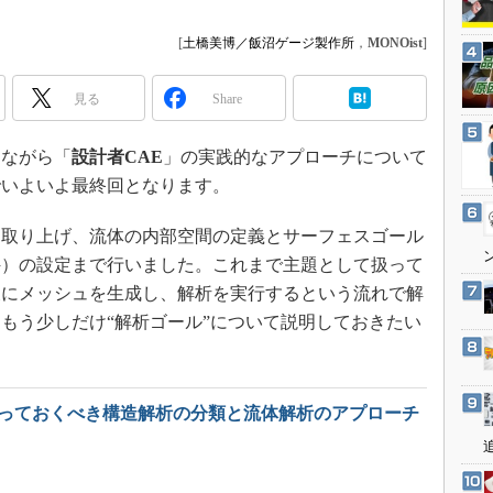
3Dプリンタ
産業オープンネット展
デジタルツインとCAE
[
土橋美博／飯沼ゲージ製作所
，
MONOist
]
S＆OP
見る
Share
インダストリー4.0
イノベーション
ながら「
設計者CAE
」の実践的なアプローチについて
製造業ビッグデータ
でいよいよ最終回となります。
メイドインジャパン
を取り上げ、流体の内部空間の定義とサーフェスゴール
植物工場
件）の設定まで行いました。これまで主題として扱って
知財マネジメント
後にメッシュを生成し、解析を実行するという流れで解
海外生産
もう少しだけ“解析ゴール”について説明しておきたい
グローバル設計・開発
制御セキュリティ
知っておくべき構造解析の分類と流体解析のアプローチ
新型コロナへの対応