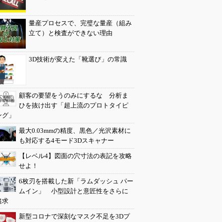
量産プロセスで、完璧な量産（組み
立て）と検査ができない理由
3D技術が変えた「靴選び」の常識
顧客の要望をうのみにするな 分析ま
ひを抜け出す「超上流のプロトタイピ
ング」
最大0.03mmの精度、黒色／光沢素材に
も対応する4モード3Dスキャナー
【レベル4】図面の穴寸法の表記を攻略
せよ！
6枚刃を搭載した新「ラムダッシュ パー
ムイン」 小型設計と意匠性をさらに
追求
新型コロナで深刻なマスク不足を3Dプ