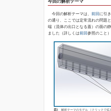
今回の解析テーマ
今回の解析テーマは、
前回
に引き
の通り、ここでは定常流れの問題
端（流体の出口となる蓋）の面の
ました（詳しくは
前回
参照のこと
図1
解析テーマのモデル ［クリックで拡