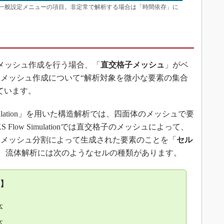
ation」の一般設定メニューの項目。非定常で解析する場合は「時間依存」に
tionでメッシュ作成を行う場合、「
直交格子メッシュ
」がベ
メッシュ作成について“解析対象を微小な要素の集合
ています。
mulation」を用いた構造解析では、四面体のメッシュで要
 Flow Simulationでは直交格子のメッシュによって、
、メッシュ分割によって生成された要素のことを「
セル
すが、流体解析には次のようなセルの種類があります。
】
体
体