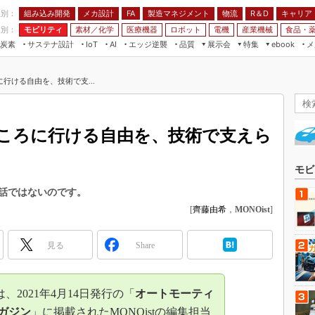
程別：
組み込み開発
メカ設計
製造マネジメント
物流
R＆D
キャリア
FA
業別：
モビリティ
素材／化学
医療機器
ロボット
電機
産業機械
食品・
炭素
サステナ設計
エッジ逆襲
品質
展示会
特集
メ
IoT
AI
ebook
伝承
組み込み開発
CEATEC
読者調査まとめ
編集後記
行ける自由を、技術で支...
JIMTOF
保全
メカ設計
つながるクルマ
組込み/エッジ コンピューティング
ス
 AI
製造マネジメント
5G
展＆IoT/5Gソリューション展
VR／AR
FA
ころに行ける自由を、技術で支えら
IIFES
モビリティ
フィールドサービス
国際ロボット展
素材／化学
FPGA
モビ
ジャパンモビリティショー
組み込み画像技術
話ではないのです。
TECHNO-FRONTIER
[
齊藤由希
，
MONOist
]
組み込みモデリング
人テク展
Windows Embedded
スマート工場EXPO
見る
Share
車載ソフト開発
EdgeTech+
ISO26262
日本ものづくりワールド
2021年4月14日発行の「
オートモーティ
無償設計ツール
AUTOMOTIVE WORLD
ガジン
」に掲載されたMONOistの編集担当