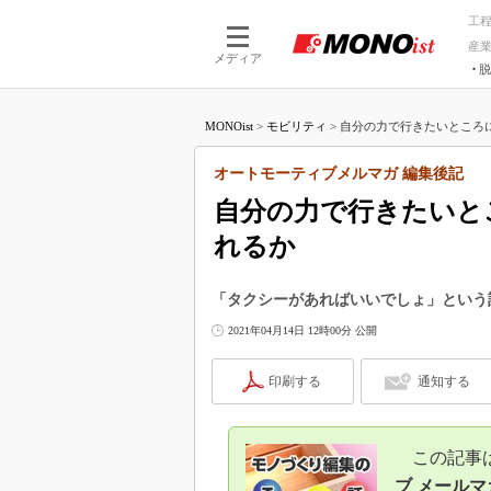
工
産
メディア
脱
つながる技術
AI×技術
MONOist
>
モビリティ
>
自分の力で行きたいところに
つながる工場
AI×設備
つながるサービ
Physical
オートモーティブメルマガ 編集後記
自分の力で行きたいと
れるか
「タクシーがあればいいでしょ」という
2021年04月14日 12時00分 公開
印刷する
通知する
この記事は、
ブ メールマ