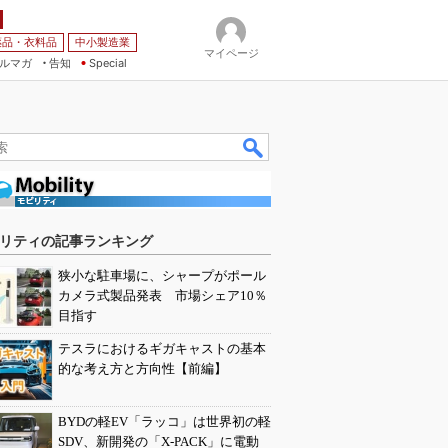
薬品・衣料品
中小製造業
マイページ
ルマガ
告知
Special
リティの記事ランキング
狭小な駐車場に、シャープがポール
カメラ式製品発表 市場シェア10％
目指す
テスラにおけるギガキャストの基本
的な考え方と方向性【前編】
BYDの軽EV「ラッコ」は世界初の軽
SDV、新開発の「X-PACK」に電動