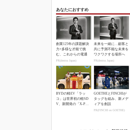
あなたにおすすめ
創業125年の課題解決
未来を一緒に…顧客と
力×多様な才能で挑
共に予測不能な未来を
む、これからの電通
ワクワクする場所へ
PR(dentsu Japan)
PR(dentsu Japan)
BYDの軽EV「ラッ
GOETHEとFINCHIが
コ」は世界初の軽SD
タッグを組み、新メデ
V、新開発の「X-PAC
ィアを創設
K」に電動システ...
PR(FINCHI on GOETHE)