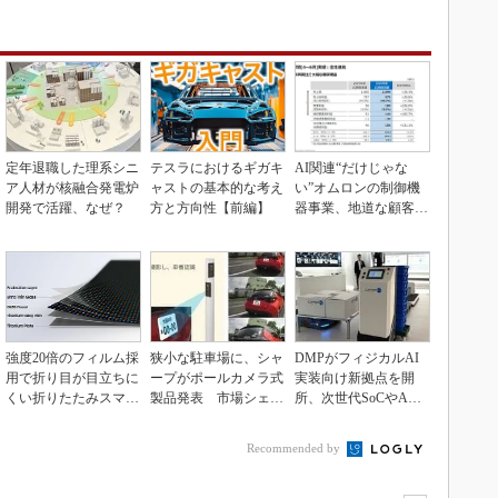
定年退職した理系シニ
テスラにおけるギガキ
AI関連“だけじゃな
ア人材が核融合発電炉
ャストの基本的な考え
い”オムロンの制御機
開発で活躍、なぜ？
方と方向性【前編】
器事業、地道な顧客基
盤強化が結実
強度20倍のフィルム採
狭小な駐車場に、シャ
DMPがフィジカルAI
用で折り目が目立ちに
ープがポールカメラ式
実装向け新拠点を開
くい折りたたみスマホ
製品発表 市場シェア
所、次世代SoCやAM
の新技術
10％目指す
Rデモを披露
Recommended by