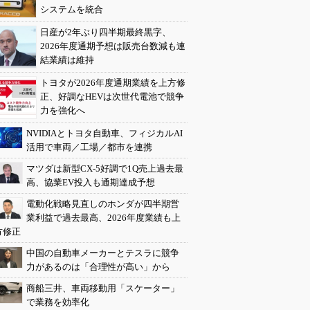
システムを統合
日産が2年ぶり四半期最終黒字、
2026年度通期予想は販売台数減も連
結業績は維持
トヨタが2026年度通期業績を上方修
正、好調なHEVは次世代電池で競争
力を強化へ
NVIDIAとトヨタ自動車、フィジカルAI
活用で車両／工場／都市を連携
マツダは新型CX-5好調で1Q売上過去最
高、協業EV投入も通期達成予想
電動化戦略見直しのホンダが四半期営
業利益で過去最高、2026年度業績も上
方修正
中国の自動車メーカーとテスラに競争
力があるのは「合理性が高い」から
商船三井、車両移動用「スケーター」
で業務を効率化