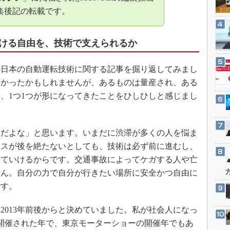
3Dプリンタ
産業オープンネット展
集後記の転載です。
デジタルツインとCAE
S＆OP
ける自由を、技術で支えられるか
インダストリー4.0
イノベーション
日本の自動運転技術に関する記事を掘り返してみまし
なかったかもしれませんが、あるものは量産され、ある
製造業ビッグデータ
、1つ1つが形になってきたことをひしひしと感じまし
メイドインジャパン
植物工場
知財マネジメント
だよな」と思います。いまだに渋滞が多くの人を悩ま
ースが後を絶たないとしても、技術は必ず前に進むし、
海外生産
していけるからです。交通事故によってケガする人や亡
グローバル設計・開発
せん。自分の力で自分が行きたい場所に安全かつ自由に
制御セキュリティ
です。
新型コロナへの対応
013年前後からと決めていました。私が社会人になっ
京で開催された年で、東京モーターショーの開催年でもあ