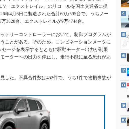
3Dプリンタ
産業オープンネット展
SUV「エクストレイル」のリコールを国土交通省に提
デジタルツインとCAE
2026年4月6日に製造された合計60万595台で、うちノー
S＆OP
8万3828台、エクストレイルが9万4744台。
インダストリー4.0
ッテリーコントローラーにおいて、制御プログラムが
イノベーション
行うことがある。そのため、コンビネーションメータに
製造業ビッグデータ
ッセージを表示するとともに駆動モーター出力が制限
メイドインジャパン
用モーターへの出力を停止し、走行不能に至る恐れがあ
植物工場
知財マネジメント
した。不具合件数は452件で、うち1件で物損事故が
海外生産
グローバル設計・開発
制御セキュリティ
新型コロナへの対応