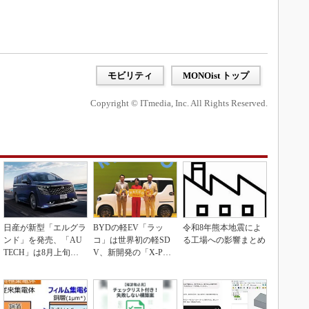
モビリティ
MONOist トップ
Copyright © ITmedia, Inc. All Rights Reserved.
日産が新型「エルグラ
BYDの軽EV「ラッ
令和8年熊本地震によ
ンド」を発売、「AU
コ」は世界初の軽SD
る工場への影響まとめ
TECH」は8月上旬に
V、新開発の「X-PAC
市場投入へ
K」に電動システ...