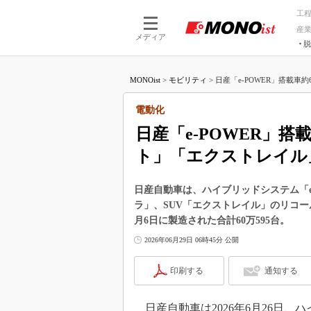
工
産
メディア
脱
つながる技術
AI×技術
MONOist
>
モビリティ
>
日産「e-POWER」搭載車約
つながる工場
AI×設備
つながるサービ
Physical
電動化
日産「e-POWER」
ト」「エクストレイル
日産自動車は、ハイブリッドシステム「e
ラ」、SUV「エクストレイル」のリコールを
月6日に製造された合計60万595台。
2026年06月29日 06時45分 公開
印刷する
通知する
日産自動車は2026年6月26日、ハ