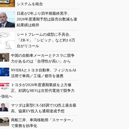
システムを統合
日産が2年ぶり四半期最終黒字、
2026年度通期予想は販売台数減も連
結業績は維持
シートフレームの成型に不具合、
「ZR-V」「シビック」など約1.6万
台がリコール
中国の自動車メーカーとテスラに競争
力があるのは「合理性が高い」から
NVIDIAとトヨタ自動車、フィジカルAI
活用で車両／工場／都市を連携
トヨタが2026年度通期業績を上方修
正、好調なHEVは次世代電池で競争力
を強化へ
マツダは新型CX-5好調で1Q売上過去最
高、協業EV投入も通期達成予想
商船三井、車両移動用「スケーター」
で業務を効率化