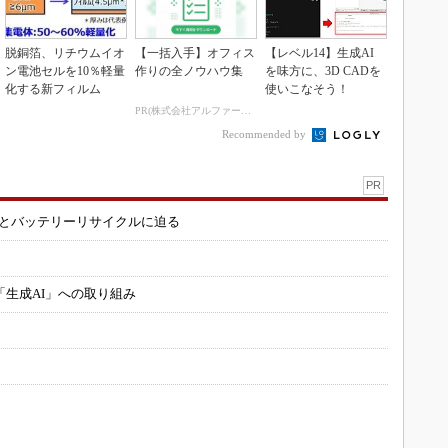
脱銅箔、リチウムイオ
【一括入手】オフィス
【レベル14】生成AI
ン電池セルを10％軽量
作りの全ノウハウ集
を味方に、3D CADを
化する新フィルム
使いこなそう！
PR(株式会社アルファーテクノ)
Recommended by
PR
造とバッテリーリサイクルに迫る
「生成AI」への取り組み