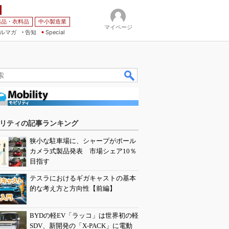
薬品・衣料品
中小製造業
マイページ
ルマガ
告知
Special
リティの記事ランキング
狭小な駐車場に、シャープがポール
カメラ式製品発表 市場シェア10％
目指す
テスラにおけるギガキャストの基本
的な考え方と方向性【前編】
BYDの軽EV「ラッコ」は世界初の軽
SDV、新開発の「X-PACK」に電動