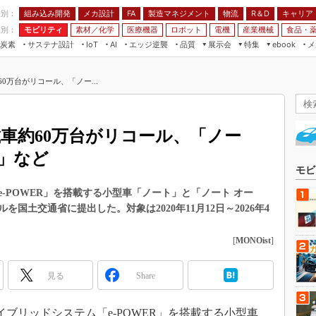
程別：
組み込み開発
メカ設計
製造マネジメント
物流
R＆D
キャリア
FA
業別：
モビリティ
素材／化学
医療機器
ロボット
電機
産業機械
食品・
炭素
サステナ設計
エッジ逆襲
品質
展示会
特集
メ
IoT
AI
ebook
伝承
組み込み開発
CEATEC
読者調査まとめ
編集後記
60万台がリコール、「ノー...
JIMTOF
保全
メカ設計
つながるクルマ
組込み/エッジ コンピューティング
ス
 AI
製造マネジメント
5G
展＆IoT/5Gソリューション展
VR／AR
FA
搭載車約60万台がリコール、「ノー
IIFES
モビリティ
フィールドサービス
」など
国際ロボット展
素材／化学
FPGA
モビ
ジャパンモビリティショー
組み込み画像技術
-POWER」を搭載する小型車「ノート」と「ノート オー
TECHNO-FRONTIER
国土交通省に提出した。対象は2020年11月12日～2026年4
組み込みモデリング
人テク展
Windows Embedded
[
MONOist
]
スマート工場EXPO
車載ソフト開発
EdgeTech+
見る
Share
ISO26262
日本ものづくりワールド
無償設計ツール
AUTOMOTIVE WORLD
イブリッドシステム「e-POWER」を搭載する小型車