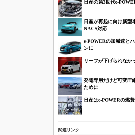
日産の第3世代e-POW
日産が再起に向け新型車
NACS対応
e-POWERの加減速
ンに
リーフが下げられなか
発電専用だけど可変圧縮
ために
日産はe-POWERの燃
関連リンク