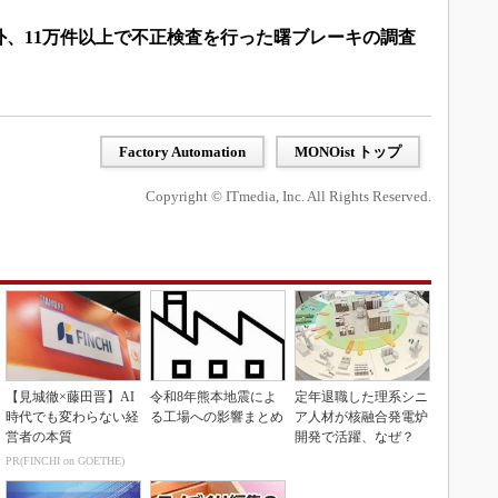
値外、11万件以上で不正検査を行った曙ブレーキの調査
Factory Automation
MONOist トップ
Copyright © ITmedia, Inc. All Rights Reserved.
【見城徹×藤田晋】AI
令和8年熊本地震によ
定年退職した理系シニ
時代でも変わらない経
る工場への影響まとめ
ア人材が核融合発電炉
営者の本質
開発で活躍、なぜ？
PR(FINCHI on GOETHE)