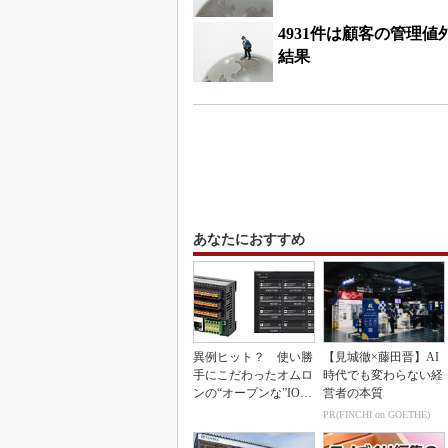
4931件は顧客の管理
結果
あなたにおすすめ
異例ヒット？ 使い勝
【見城徹×藤田晋】AI
手にこだわったオムロ
時代でも変わらない経
ンの“オープンな”IO-L
営者の本質
inkマスター
PR(FINCHI on GOETHE)