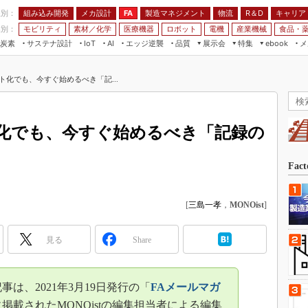
程別：
組み込み開発
メカ設計
製造マネジメント
物流
R＆D
キャリア
FA
業別：
モビリティ
素材／化学
医療機器
ロボット
電機
産業機械
食品・
炭素
サステナ設計
エッジ逆襲
品質
展示会
特集
メ
IoT
AI
ebook
伝承
組み込み開発
CEATEC
読者調査まとめ
編集後記
ト化でも、今すぐ始めるべき「記...
JIMTOF
保全
メカ設計
つながるクルマ
組込み/エッジ コンピューティング
ス
 AI
製造マネジメント
5G
展＆IoT/5Gソリューション展
VR／AR
FA
化でも、今すぐ始めるべき「記録の
IIFES
モビリティ
フィールドサービス
国際ロボット展
素材／化学
FPGA
Fac
ジャパンモビリティショー
組み込み画像技術
TECHNO-FRONTIER
[
三島一孝
，
MONOist
]
組み込みモデリング
人テク展
Windows Embedded
スマート工場EXPO
見る
Share
車載ソフト開発
EdgeTech+
ISO26262
日本ものづくりワールド
は、2021年3月19日発行の「
FAメールマガ
無償設計ツール
AUTOMOTIVE WORLD
掲載されたMONOistの編集担当者による編集