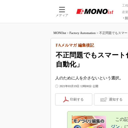
工
産
メディア
脱
つながる技術
AI×技術
MONOist
>
Factory Automation
>
不正問題でもスマー
つながる工場
AI×設備
つながるサービ
Physical
FAメルマガ 編集後記
不正問題でもスマート
自動化」
人のために人を介さないという選択。
2021年03月19日 12時00分 公開
印刷する
通知する
この記事
ジン
」に