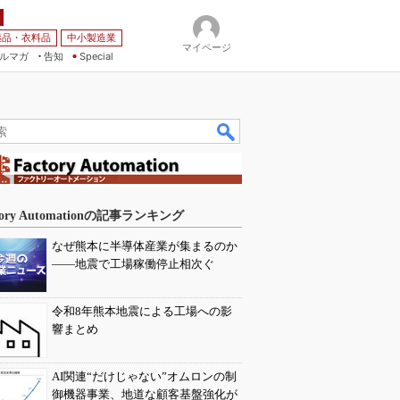
薬品・衣料品
中小製造業
マイページ
ルマガ
告知
Special
tory Automationの記事ランキング
なぜ熊本に半導体産業が集まるのか
――地震で工場稼働停止相次ぐ
令和8年熊本地震による工場への影
響まとめ
AI関連“だけじゃない”オムロンの制
御機器事業、地道な顧客基盤強化が