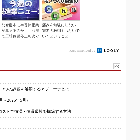
なぜ熊本に半導体産業
痛みを無駄にしない、
が集まるのか――地震
震災の教訓をつないで
で工場稼働停止相次ぐ
いくということ
Recommended by
PR
」
 3つの課題を解消するアプローチとは
～2026年5月）
コストで恒温・恒湿環境を構築する方法