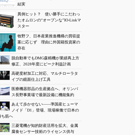
結実
異例ヒット？ 使い勝手にこだわっ
たオムロンの“オープンな”IO-Linkマ
スター
牧野フ、日本産業推進機構の買収提
案に応じず 理由に外国籍投資家の
存在
脱自動車でもDMG森精機が業績再上方
修正、2028年度にピーク利益計画
高硬度材加工に対応、マルチローラタ
イプの鏡面仕上げ工具
医療機器部品の生産拠点へ、オリンパ
ス長野事業場で最新設備に機能集約
あえて歩かせない――準国産ヒューマ
ノイド「D1」登場、現場稼働で日本の
勝ち筋へ
三菱電機が知的財産活用を拡大、金属
腐食センサー技術のライセンス供与