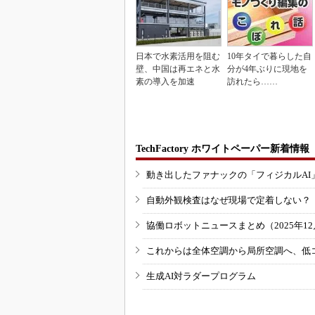
日本で水素活用を阻む
10年タイで暮らした自
壁、中国は再エネと水
分が4年ぶりに現地を
素の導入を加速
訪れたら……
TechFactory ホワイトペーパー新着情報
動き出したファナックの「フィジカルAI
自動外観検査はなぜ現場で定着しない？
協働ロボットニュースまとめ（2025年12月
これからは全体空調から局所空調へ、低
生成AI対ラダープログラム