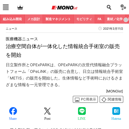
組み込み開発
メカ設計
製造マネジメント
モビリティ
FA
素材／化学
ニュース
2021年3月11日
医療機器ニュース
治療空間自体が一体化した情報統合手術室の販売
を開始
日立製作所とOPExPARKは、OPExPARKの次世代情報融合プラッ
トフォーム「OPeLiNK」の販売に合意し、日立は情報統合手術室
「METIS」の販売を開始した。生体情報など手術時におけるさま
ざまな情報を一元管理できる。
[MONOist]
PC用表示
関連情報
Share
Post
LINE
Hatena