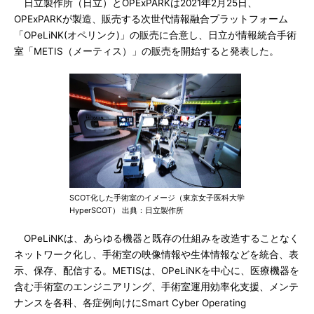
日立製作所（日立）とOPExPARKは2021年2月25日、
OPExPARKが製造、販売する次世代情報融合プラットフォーム
「OPeLiNK(オペリンク)」の販売に合意し、日立が情報統合手術
室「METIS（メーティス）」の販売を開始すると発表した。
SCOT化した手術室のイメージ（東京女子医科大学
HyperSCOT） 出典：日立製作所
OPeLiNKは、あらゆる機器と既存の仕組みを改造することなく
ネットワーク化し、手術室の映像情報や生体情報などを統合、表
示、保存、配信する。METISは、OPeLiNKを中心に、医療機器を
含む手術室のエンジニアリング、手術室運用効率化支援、メンテ
ナンスを各科、各症例向けにSmart Cyber Operating