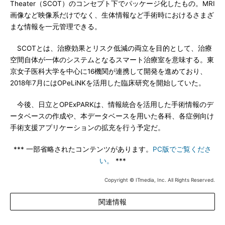
Theater（SCOT）のコンセプト下でパッケージ化したもの。MRI
画像など映像系だけでなく、生体情報など手術時におけるさまざ
まな情報を一元管理できる。
SCOTとは、治療効果とリスク低減の両立を目的として、治療
空間自体が一体のシステムとなるスマート治療室を意味する。東
京女子医科大学を中心に16機関が連携して開発を進めており、
2018年7月にはOPeLiNKを活用した臨床研究を開始していた。
今後、日立とOPExPARKは、情報統合を活用した手術情報のデ
ータベースの作成や、本データベースを用いた各科、各症例向け
手術支援アプリケーションの拡充を行う予定だ。
*** 一部省略されたコンテンツがあります。
PC版でご覧くださ
い。
***
Copyright © ITmedia, Inc. All Rights Reserved.
関連情報