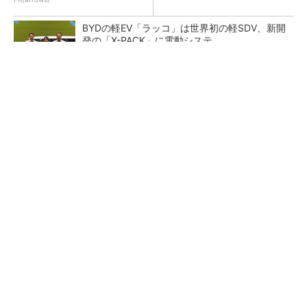
BYDの軽EV「ラッコ」は世界初の軽SDV、新開
発の「X-PACK」に電動システ...
ペロブスカイト太陽電池の量産に有効なイン
ク、従来比で1.5倍の性能向上
【レベル14】生成AIを味方に、3D CADを使い
こなそう！