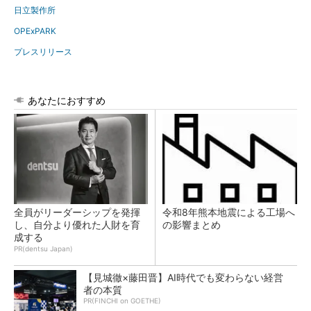
日立製作所
OPExPARK
プレスリリース
あなたにおすすめ
全員がリーダーシップを発揮
令和8年熊本地震による工場へ
し、自分より優れた人財を育
の影響まとめ
成する
PR(dentsu Japan)
【見城徹×藤田晋】AI時代でも変わらない経営
者の本質
PR(FINCHI on GOETHE)