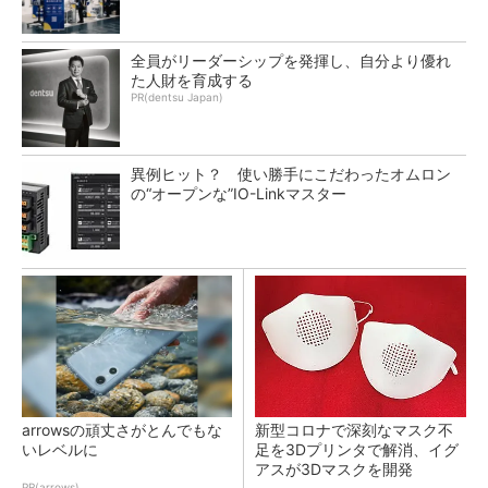
全員がリーダーシップを発揮し、自分より優れ
た人財を育成する
PR(dentsu Japan)
異例ヒット？ 使い勝手にこだわったオムロン
の“オープンな”IO-Linkマスター
arrowsの頑丈さがとんでもな
新型コロナで深刻なマスク不
いレベルに
足を3Dプリンタで解消、イグ
アスが3Dマスクを開発
PR(arrows)