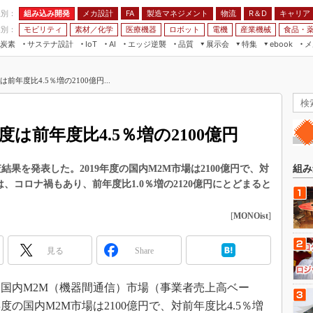
程別：
組み込み開発
メカ設計
製造マネジメント
物流
R＆D
キャリア
FA
業別：
モビリティ
素材／化学
医療機器
ロボット
電機
産業機械
食品・
炭素
サステナ設計
エッジ逆襲
品質
展示会
特集
メ
IoT
AI
ebook
伝承
組み込み開発
CEATEC
読者調査まとめ
編集後記
前年度比4.5％増の2100億円...
JIMTOF
保全
メカ設計
つながるクルマ
組込み/エッジ コンピューティング
ス
 AI
製造マネジメント
5G
展＆IoT/5Gソリューション展
VR／AR
FA
度は前年度比4.5％増の2100億円
IIFES
モビリティ
フィールドサービス
国際ロボット展
素材／化学
FPGA
果を発表した。2019年度の国内M2M市場は2100億円で、対
組み
ジャパンモビリティショー
場は、コロナ禍もあり、前年度比1.0％増の2120億円にとどまると
組み込み画像技術
TECHNO-FRONTIER
組み込みモデリング
[
MONOist
]
人テク展
Windows Embedded
スマート工場EXPO
見る
Share
車載ソフト開発
EdgeTech+
ISO26262
日本ものづくりワールド
、国内M2M（機器間通信）市場（事業者売上高ベー
無償設計ツール
度の国内M2M市場は2100億円で、対前年度比4.5％増
AUTOMOTIVE WORLD