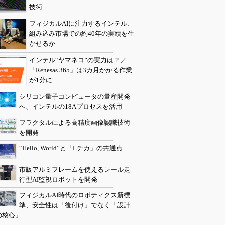
技術
フィジカルAIに注力するインテル、
組み込み市場での約40年の実績を生
かせるか
インテル“ヤマネコ”の実力は？／
「Renesas 365」は3カ月かかる作業
が1分に
シリコン量子コンピュータの量産開発
へ、インテルの18Aプロセスを活用
フラクタルによる高精度画像認識技術
を開発
“Hello, World”と「Lチカ」の共通点
市販アルミフレームを使えるレール走
行型AI監視ロボットを開発
フィジカルAI時代のロボティクス新標
準、安全性は「後付け」でなく「設計
の核心」