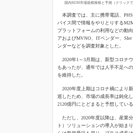
国内M2M市場規模推移と予測（クリックで
本調査では、主に携帯電話、PH
バイス間で情報をやりとりするM2
プラットフォームの利用などの動向を
アおよびMVNO、ITベンダー、S
ンダーなどを調査対象とした。
2020年1～3月期は、新型コロ
もあったが、通年では人手不足へ
を維持した。
2020年度上期はコロナ禍により
巡したため、市場の成長率は鈍化して
2120億円にとどまると予想してい
ただし、2020年度以降は、産業分
ト）ソリューションの導入が始まり