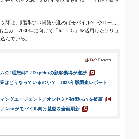
維持する見込み。2021年度以降も同様で、市場の拡大
度以降は、順調に5G開発が進めばモバイル5Gやローカ
も進み、2030年に向けて「IoT×5G」を活用したソリュ
見込んでいる。
ムの“理想郷”／Rapidusの顧客獲得が進捗
策はどうなっているのか？ 2025年版調査レポート
ディングエージェント／オンセミが縦型GaNを披露
ス／Armがモバイル向け基盤を全面刷新