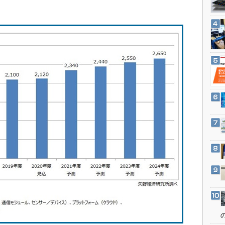
3Dプリンタ
産業オープンネット展
デジタルツインとCAE
S＆OP
インダストリー4.0
イノベーション
製造業ビッグデータ
メイドインジャパン
植物工場
知財マネジメント
海外生産
グローバル設計・開発
制御セキュリティ
新型コロナへの対応