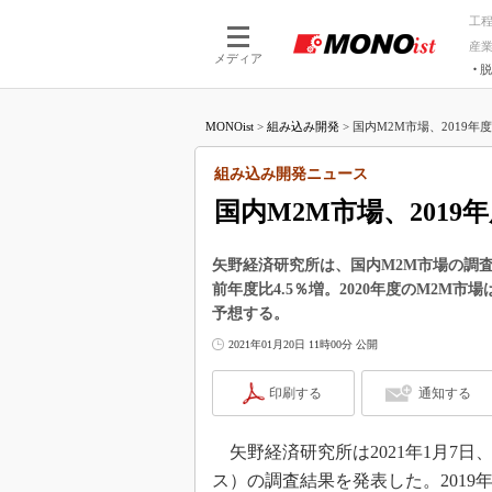
工
産
メディア
脱
つながる技術
AI×技術
MONOist
>
組み込み開発
>
国内M2M市場、2019年度は
つながる工場
AI×設備
つながるサービ
Physical
組み込み開発ニュース
国内M2M市場、2019年
矢野経済研究所は、国内M2M市場の調査結
前年度比4.5％増。2020年度のM2M市
予想する。
2021年01月20日 11時00分 公開
印刷する
通知する
矢野経済研究所は2021年1月7日
ス）の調査結果を発表した。2019年