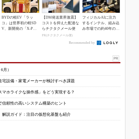
BYDの軽EV「ラッ
【DM発送業界激震】
フィジカルAIに注力
コ」は世界初の軽SD
コストを抑えた配達な
するインテル、組み込
V、新開発の「X-PAC
らチクタクメール便
み市場での約40年の実
K」に電動システ...
績を生かせるか
PR(チクタクメール便)
Recommended by
PR
～6月）
住宅設備・家電メーカーが検討すべき課題
スマホライクな操作感」をどう実現する？
で信頼性の高いシステム構築のヒント
」解説ガイド：注目の仮想化基盤も紹介