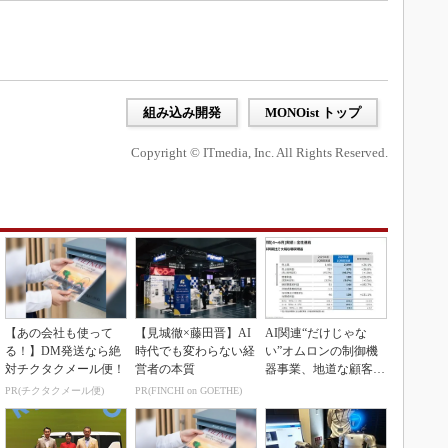
組み込み開発
MONOist トップ
Copyright © ITmedia, Inc. All Rights Reserved.
【あの会社も使って
【見城徹×藤田晋】AI
AI関連“だけじゃな
る！】DM発送なら絶
時代でも変わらない経
い”オムロンの制御機
対チクタクメール便！
営者の本質
器事業、地道な顧客基
盤強化が結実
PR(チクタクメール便)
PR(FINCHI on GOETHE)