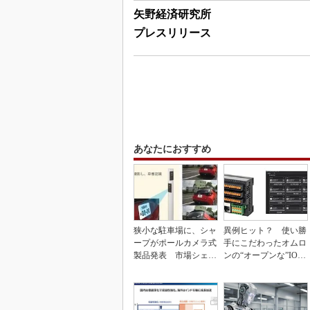
矢野経済研究所
プレスリリース
あなたにおすすめ
狭小な駐車場に、シャ
異例ヒット？ 使い勝
ープがポールカメラ式
手にこだわったオムロ
製品発表 市場シェア
ンの“オープンな”IO-L
10％目指す
inkマスター