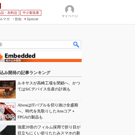
薬品・衣料品
中小製造業
マイページ
ルマガ
告知
Special
込み開発の記事ランキング
ルネサスが高崎工場を閉鎖へ、かつ
てはSiCデバイス生産の計画も
AlteraはITバブルを切り抜け全盛期
へ、時代を先取りしたArmコア＋
FPGAの製品も
強度20倍のフィルム採用で折り目が
目立ちにくい折りたたみスマホの新