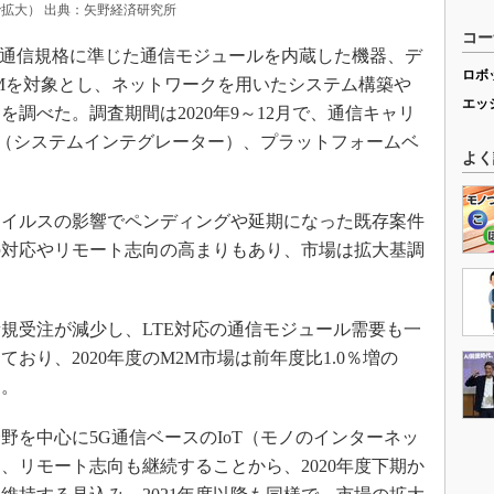
拡大） 出典：矢野経済研究所
コー
S通信規格に準じた通信モジュールを内蔵した機器、デ
ロボ
Mを対象とし、ネットワークを用いたシステム構築や
エッ
調べた。調査期間は2020年9～12月で、通信キャリ
Ier（システムインテグレーター）、プラットフォームベ
よく
ナウイルスの影響でペンディングや延期になった既存案件
の対応やリモート志向の高まりもあり、市場は拡大基調
新規受注が減少し、LTE対応の通信モジュール需要も一
おり、2020年度のM2M市場は前年度比1.0％増の
る。
野を中心に5G通信ベースのIoT（モノのインターネッ
、リモート志向も継続することから、2020年度下期か