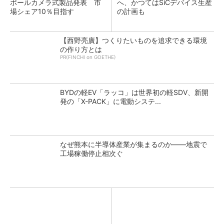
ポールカメラ式製品発表 市
へ、かつてはSiCデバイス生産
場シェア10％目指す
の計画も
【西野亮廣】つくりたいものを追求できる環境
の作り方とは
PR(FINCHI on GOETHE)
BYDの軽EV「ラッコ」は世界初の軽SDV、新開
発の「X-PACK」に電動システ...
なぜ熊本に半導体産業が集まるのか――地震で
工場稼働停止相次ぐ