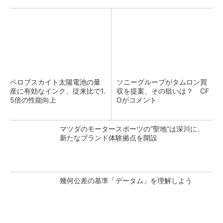
ペロブスカイト太陽電池の量
ソニーグループがタムロン買
産に有効なインク、従来比で1.
収を提案、その狙いは？ CF
5倍の性能向上
Oがコメント
マツダのモータースポーツの“聖地”は深川に、
新たなブランド体験拠点を開設
幾何公差の基準「データム」を理解しよう