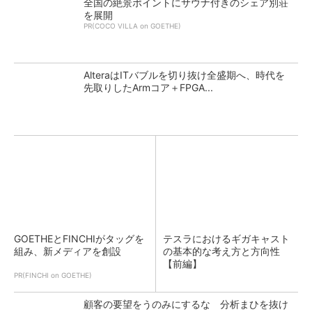
全国の絶景ポイントにサウナ付きのシェア別荘
を展開
PR(COCO VILLA on GOETHE)
AlteraはITバブルを切り抜け全盛期へ、時代を
先取りしたArmコア＋FPGA...
GOETHEとFINCHIがタッグを
テスラにおけるギガキャスト
組み、新メディアを創設
の基本的な考え方と方向性
【前編】
PR(FINCHI on GOETHE)
顧客の要望をうのみにするな 分析まひを抜け