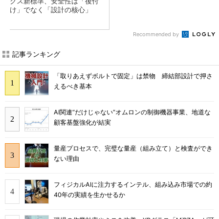
クス新標準、安全性は「後付
け」でなく「設計の核心」
Recommended by
記事ランキング
「取りあえずボルトで固定」は禁物 締結部設計で押さ
えるべき基本
AI関連“だけじゃない”オムロンの制御機器事業、地道な
顧客基盤強化が結実
量産プロセスで、完璧な量産（組み立て）と検査ができ
ない理由
フィジカルAIに注力するインテル、組み込み市場での約
40年の実績を生かせるか