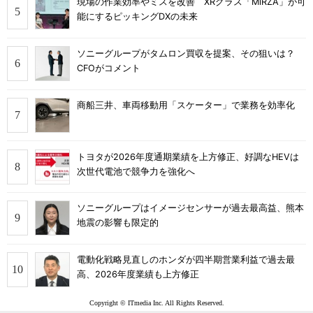
現場の作業効率やミスを改善 XRグラス「MiRZA」が可
能にするピッキングDXの未来
ソニーグループがタムロン買収を提案、その狙いは？
CFOがコメント
商船三井、車両移動用「スケーター」で業務を効率化
トヨタが2026年度通期業績を上方修正、好調なHEVは
次世代電池で競争力を強化へ
ソニーグループはイメージセンサーが過去最高益、熊本
地震の影響も限定的
電動化戦略見直しのホンダが四半期営業利益で過去最
高、2026年度業績も上方修正
Copyright © ITmedia Inc. All Rights Reserved.