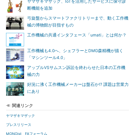
ヤマザキマザック、IoTを活用したサービスに保守診
断機能を追加
弓旋盤からスマートファクリトリーまで、動く工作機
械の博物館が目指すもの
工作機械の共通インタフェース「umati」とは何か？
工作機械も4.0へ、シェフラーとDMG森精機が描く
「マシンツール4.0」
アップルVSサムスン訴訟を終わらせた日本の工作機
械の力
好況に沸く工作機械メーカーは盤石か!? 課題は営業力
にあり
関連リンク
ヤマザキマザック
プレスリリース
MONOist FAフォーラム