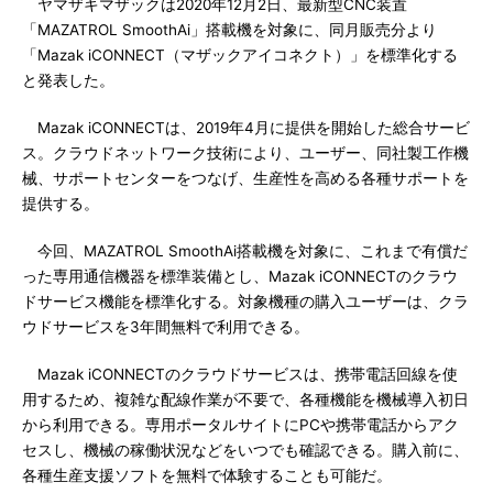
ヤマザキマザックは2020年12月2日、最新型CNC装置
「MAZATROL SmoothAi」搭載機を対象に、同月販売分より
「Mazak iCONNECT（マザックアイコネクト）」を標準化する
と発表した。
Mazak iCONNECTは、2019年4月に提供を開始した総合サービ
ス。クラウドネットワーク技術により、ユーザー、同社製工作機
械、サポートセンターをつなげ、生産性を高める各種サポートを
提供する。
今回、MAZATROL SmoothAi搭載機を対象に、これまで有償だ
った専用通信機器を標準装備とし、Mazak iCONNECTのクラウ
ドサービス機能を標準化する。対象機種の購入ユーザーは、クラ
ウドサービスを3年間無料で利用できる。
Mazak iCONNECTのクラウドサービスは、携帯電話回線を使
用するため、複雑な配線作業が不要で、各種機能を機械導入初日
から利用できる。専用ポータルサイトにPCや携帯電話からアク
セスし、機械の稼働状況などをいつでも確認できる。購入前に、
各種生産支援ソフトを無料で体験することも可能だ。