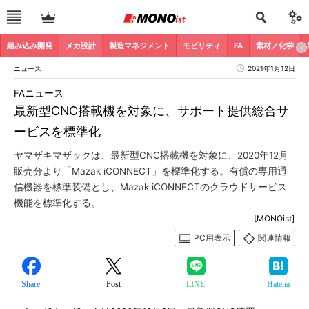
組み込み開発
メカ設計
製造マネジメント
モビリティ
FA
素材／化学
ニュース
2021年1月12日
FAニュース
最新型CNC搭載機を対象に、サポート提供総合サ
ービスを標準化
ヤマザキマザックは、最新型CNC搭載機を対象に、2020年12月
販売分より「Mazak iCONNECT」を標準化する。有償の専用通
信機器を標準装備とし、Mazak iCONNECTのクラウドサービス
機能を標準化する。
[MONOist]
PC用表示
関連情報
Share
Post
LINE
Hatena