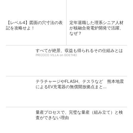
【レベル4】図面の穴寸法の表
定年退職した理系シニア人材
記を攻略せよ！
が核融合発電炉開発で活躍、
なぜ？
すべてが絶景、収益も得られるその仕組みとは
PR(COCO VILLA on GOETHE)
テラチャージやFLASH、テスラなど 熊本地震
によるEV充電器の無償開放拠点まと...
量産プロセスで、完璧な量産（組み立て）と検
査ができない理由