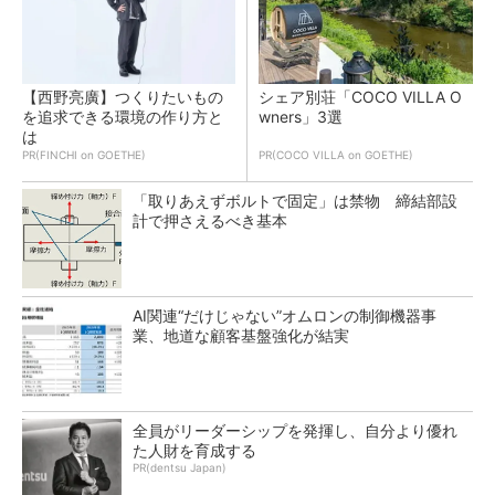
【西野亮廣】つくりたいもの
シェア別荘「COCO VILLA O
を追求できる環境の作り方と
wners」3選
は
PR(FINCHI on GOETHE)
PR(COCO VILLA on GOETHE)
「取りあえずボルトで固定」は禁物 締結部設
計で押さえるべき基本
AI関連“だけじゃない”オムロンの制御機器事
業、地道な顧客基盤強化が結実
全員がリーダーシップを発揮し、自分より優れ
た人財を育成する
PR(dentsu Japan)