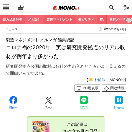
組み込み開発
メカ設計
製造マネジメント
モビリティ
FA
素材／化学
ニュース
2020年12月22日
製造マネジメント メルマガ 編集後記
コロナ禍の2020年、実は研究開発拠点のリアル取
材が例年より多かった
研究開発拠点公開の取材は各社の力の入れどころがよく見えるの
で面白いんですよね。
[
朴尚洙
，MONOist]
PC用表示
関連情報
Share
Post
LINE
Hatena
この記事は、
2020年12月22日発