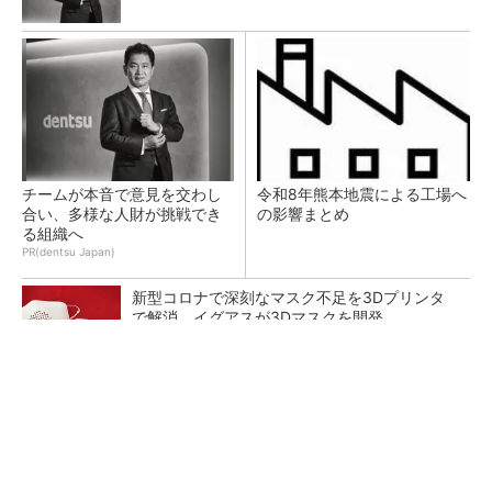
チームが本音で意見を交わし
令和8年熊本地震による工場へ
合い、多様な人財が挑戦でき
の影響まとめ
る組織へ
PR(dentsu Japan)
新型コロナで深刻なマスク不足を3Dプリンタ
で解消、イグアスが3Dマスクを開発
【レベル14】生成AIを味方に、3D CADを使い
こなそう！