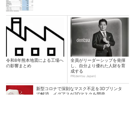
令和8年熊本地震による工場へ
全員がリーダーシップを発揮
の影響まとめ
し、自分より優れた人財を育
成する
PR(dentsu Japan)
新型コロナで深刻なマスク不足を3Dプリンタ
で解消、イグアスが3Dマスクを開発
【レベル14】生成AIを味方に、3D CADを使い
こなそう！