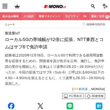
組み込み開発
メカ設計
製造マネジメント
モビリティ
FA
素材／化学
ニュース
2020年12月21日
製造業IoT
ローカル5Gの帯域幅が12倍に拡張、NTT東西とコ
ムはサブ6で免許申請
総務省は2020年12月18日、ローカル5Gで利用できる使用周波数
帯を拡張するための、関係省令及び告示を公布、施行し、免許申
請の受付を開始した。従来はミリ波帯の28.2G～28.3GHzだけだ
ったが、今回の拡張ではサブ6（Sub-6）と呼ばれる6GHz以下の
4.6G～4.9GHzを加えるとともに、ミリ波帯も28.3G～29.1GHzを
追加した。
[
朴尚洙
，MONOist]
PC用表示
関連情報