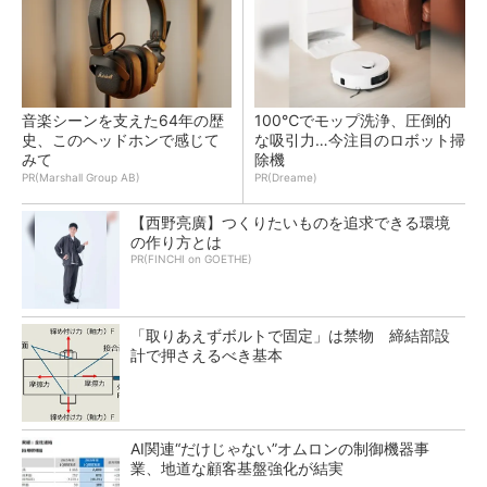
音楽シーンを支えた64年の歴
100℃でモップ洗浄、圧倒的
史、このヘッドホンで感じて
な吸引力…今注目のロボット掃
みて
除機
PR(Marshall Group AB)
PR(Dreame)
【西野亮廣】つくりたいものを追求できる環境
の作り方とは
PR(FINCHI on GOETHE)
「取りあえずボルトで固定」は禁物 締結部設
計で押さえるべき基本
AI関連“だけじゃない”オムロンの制御機器事
業、地道な顧客基盤強化が結実