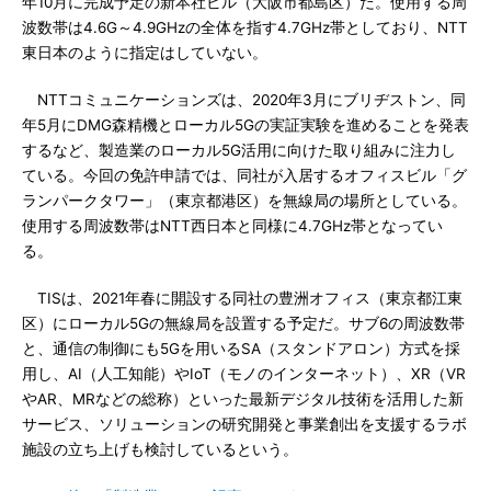
年10月に完成予定の新本社ビル（大阪市都島区）だ。使用する周
波数帯は4.6G～4.9GHzの全体を指す4.7GHz帯としており、NTT
東日本のように指定はしていない。
NTTコミュニケーションズは、2020年3月にブリヂストン、同
年5月にDMG森精機とローカル5Gの実証実験を進めることを発表
するなど、製造業のローカル5G活用に向けた取り組みに注力し
ている。今回の免許申請では、同社が入居するオフィスビル「グ
ランパークタワー」（東京都港区）を無線局の場所としている。
使用する周波数帯はNTT西日本と同様に4.7GHz帯となってい
る。
TISは、2021年春に開設する同社の豊洲オフィス（東京都江東
区）にローカル5Gの無線局を設置する予定だ。サブ6の周波数帯
と、通信の制御にも5Gを用いるSA（スタンドアロン）方式を採
用し、AI（人工知能）やIoT（モノのインターネット）、XR（VR
やAR、MRなどの総称）といった最新デジタル技術を活用した新
サービス、ソリューションの研究開発と事業創出を支援するラボ
施設の立ち上げも検討しているという。