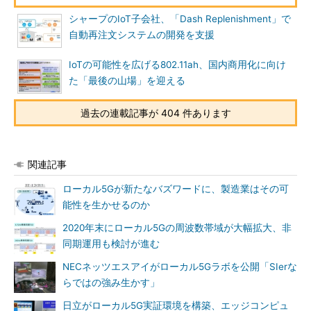
シャープのIoT子会社、「Dash Replenishment」で
自動再注文システムの開発を支援
IoTの可能性を広げる802.11ah、国内商用化に向け
た「最後の山場」を迎える
過去の連載記事が 404 件あります
関連記事
ローカル5Gが新たなバズワードに、製造業はその可
能性を生かせるのか
2020年末にローカル5Gの周波数帯域が大幅拡大、非
同期運用も検討が進む
NECネッツエスアイがローカル5Gラボを公開「SIerな
らではの強み生かす」
日立がローカル5G実証環境を構築、エッジコンピュ