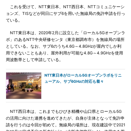
これを受けて、NTT東日本、NTT西日本、NTTコミュニケーシ
ョンズ、TISなどが同日にサブ6を用いた無線局の免許申請を行っ
ている。
NTT東日本は、2020年2月に設立した「ローカル5Gオープンラ
ボ」のあるNTT中央研修センタ（東京都調布市）を無線局の場所
としている。なお、サブ6のうち4.6G～4.8GHzが屋内でしか利
用できないこともあり、屋外利用が可能な4.8G～4.9GHzを使用
周波数帯として申請している。
NTT東日本がローカル5Gオープンラボをリニ
ューアル、サブ6GHzの対応も着々
NTT西日本は、これまでもひびき精機や山口県とローカル5G
の活用に向けた連携を進めてきたが、自身が主体となって免許申
請を行うのは今回が初めて。無線局の場所は、現在建設中で2021