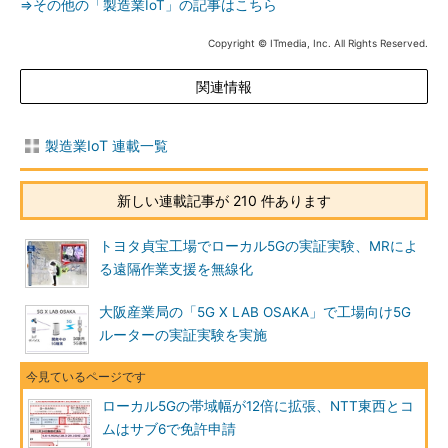
⇒その他の「製造業IoT」の記事はこちら
Copyright © ITmedia, Inc. All Rights Reserved.
関連情報
製造業IoT 連載一覧
新しい連載記事が 210 件あります
トヨタ貞宝工場でローカル5Gの実証実験、MRによ
る遠隔作業支援を無線化
大阪産業局の「5G X LAB OSAKA」で工場向け5G
ルーターの実証実験を実施
ローカル5Gの帯域幅が12倍に拡張、NTT東西とコ
ムはサブ6で免許申請