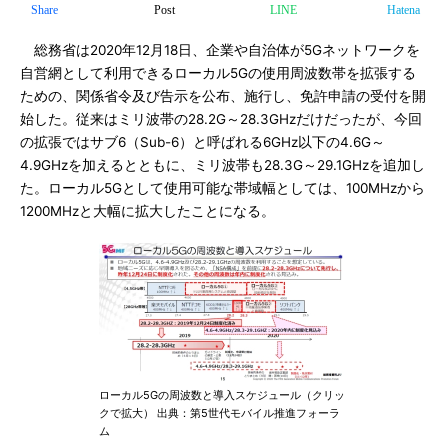
Share
Post
LINE
Hatena
総務省は2020年12月18日、企業や自治体が5Gネットワークを
自営網として利用できるローカル5Gの使用周波数帯を拡張する
ための、関係省令及び告示を公布、施行し、免許申請の受付を開
始した。従来はミリ波帯の28.2G～28.3GHzだけだったが、今回
の拡張ではサブ6（Sub-6）と呼ばれる6GHz以下の4.6G～
4.9GHzを加えるとともに、ミリ波帯も28.3G～29.1GHzを追加し
た。ローカル5Gとして使用可能な帯域幅としては、100MHzから
1200MHzと大幅に拡大したことになる。
ローカル5Gの周波数と導入スケジュール（クリッ
クで拡大） 出典：第5世代モバイル推進フォーラ
ム