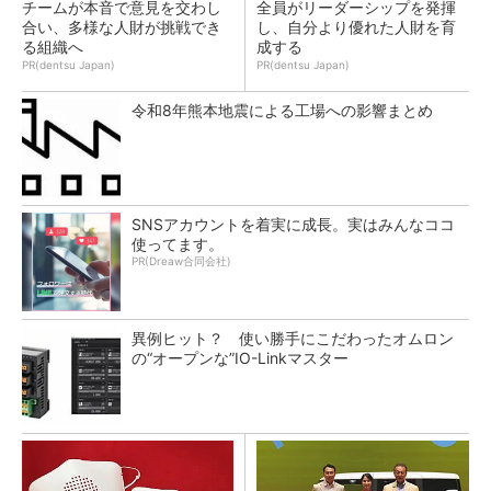
チームが本音で意見を交わし
全員がリーダーシップを発揮
合い、多様な人財が挑戦でき
し、自分より優れた人財を育
る組織へ
成する
PR(dentsu Japan)
PR(dentsu Japan)
令和8年熊本地震による工場への影響まとめ
SNSアカウントを着実に成長。実はみんなココ
使ってます。
PR(Dreaw合同会社)
異例ヒット？ 使い勝手にこだわったオムロン
の“オープンな”IO-Linkマスター