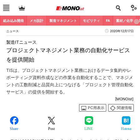
組み込み開発
メカ設計
製造マネジメント
モビリティ
FA
素材／化学
ニュース
2020年12月17日
製造ITニュース
プロジェクトマネジメント業務の自動化サービス
を提供開始
TISは、プロジェクトマネジメント業務におけるデータ集約やレ
ポーティング資料作成などの作業を自動化することで、マネジメ
ントの工数削減と品質向上につなげる「プロジェクト管理自動化
サービス」の提供を開始する。
[MONOist]
PC用表示
関連情報
Share
Post
LINE
Hatena