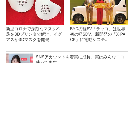
新型コロナで深刻なマスク不
BYDの軽EV「ラッコ」は世界
足を3Dプリンタで解消、イグ
初の軽SDV、新開発の「X-PA
アスが3Dマスクを開発
CK」に電動システ...
SNSアカウントを着実に成長。実はみんなココ
使ってます。
PR(Dreaw合同会社)
ペロブスカイト太陽電池の量産に有効なイン
ク、従来比で1.5倍の性能向上
【レベル14】生成AIを味方に、3D CADを使い
こなそう！