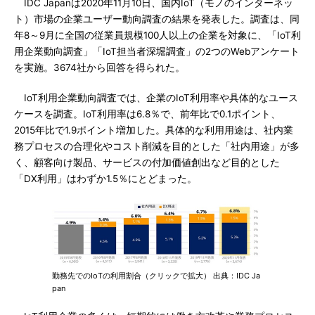
IDC Japanは2020年11月10日、国内IoT（モノのインターネッ
ト）市場の企業ユーザー動向調査の結果を発表した。調査は、同
年8～9月に全国の従業員規模100人以上の企業を対象に、「IoT利
用企業動向調査」「IoT担当者深堀調査」の2つのWebアンケート
を実施。3674社から回答を得られた。
IoT利用企業動向調査では、企業のIoT利用率や具体的なユース
ケースを調査。IoT利用率は6.8％で、前年比で0.1ポイント、
2015年比で1.9ポイント増加した。具体的な利用用途は、社内業
務プロセスの合理化やコスト削減を目的とした「社内用途」が多
く、顧客向け製品、サービスの付加価値創出など目的とした
「DX利用」はわずか1.5％にとどまった。
勤務先でのIoTの利用割合（クリックで拡大） 出典：IDC Ja
pan