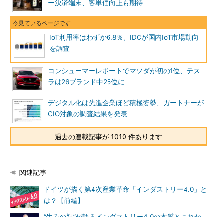
ー決済端末、客単価向上も期待
IoT利用率はわずか6.8％、IDCが国内IoT市場動向
を調査
コンシューマーレポートでマツダが初の1位、テス
ラは26ブランド中25位に
デジタル化は先進企業ほど積極姿勢、ガートナーが
CIO対象の調査結果を発表
過去の連載記事が 1010 件あります
関連記事
ドイツが描く第4次産業革命「インダストリー4.0」と
は？【前編】
“生みの親”が語るインダストリー4.0の本質とこれか