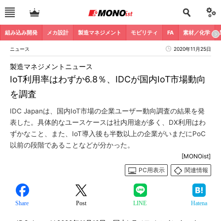
組み込み開発
メカ設計
製造マネジメント
モビリティ
FA
素材／化学
ニュース
2020年11月25日
製造マネジメントニュース
IoT利用率はわずか6.8％、IDCが国内IoT市場動向
を調査
IDC Japanは、国内IoT市場の企業ユーザー動向調査の結果を発
表した。具体的なユースケースは社内用途が多く、DX利用はわ
ずかなこと、また、IoT導入後も半数以上の企業がいまだにPoC
以前の段階であることなどが分かった。
[MONOist]
PC用表示
関連情報
Share
Post
LINE
Hatena