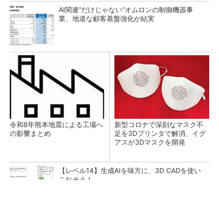
AI関連“だけじゃない”オムロンの制御機器事
業、地道な顧客基盤強化が結実
令和8年熊本地震による工場へ
新型コロナで深刻なマスク不
の影響まとめ
足を3Dプリンタで解消、イグ
アスが3Dマスクを開発
【レベル14】生成AIを味方に、3D CADを使い
こなそう！