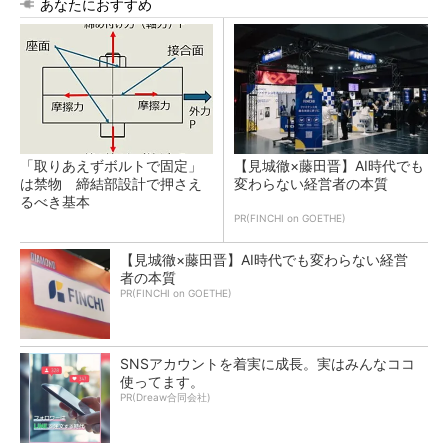
あなたにおすすめ
「取りあえずボルトで固定」
【見城徹×藤田晋】AI時代でも
は禁物 締結部設計で押さえ
変わらない経営者の本質
るべき基本
PR(FINCHI on GOETHE)
【見城徹×藤田晋】AI時代でも変わらない経営
者の本質
PR(FINCHI on GOETHE)
SNSアカウントを着実に成長。実はみんなココ
使ってます。
PR(Dreaw合同会社)