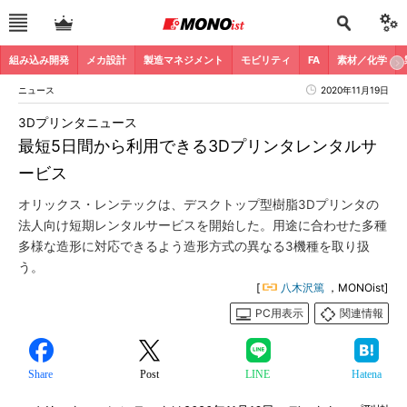
組み込み開発
メカ設計
製造マネジメント
モビリティ
FA
素材／化学
ニュース
2020年11月19日
3Dプリンタニュース
最短5日間から利用できる3Dプリンタレンタルサ
ービス
オリックス・レンテックは、デスクトップ型樹脂3Dプリンタの
法人向け短期レンタルサービスを開始した。用途に合わせた多種
多様な造形に対応できるよう造形方式の異なる3機種を取り扱
う。
[
八木沢篤
，MONOist]
PC用表示
関連情報
Share
Post
LINE
Hatena