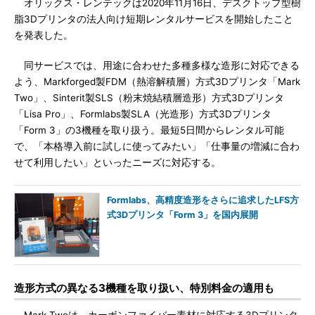
オリックス・レンテックは2020年11月16日、デスクトップ型樹
脂3Dプリンタの法人向け短期レンタルサービスを開始したこと
を発表した。
同サービスでは、用途に合わせた多種多様な造形に対応できる
よう、Markforged製FDM（熱溶解積層）方式3Dプリンタ「Mark
Two」、Sinterit製SLS（粉末焼結積層造形）方式3Dプリンタ
「Lisa Pro」、Formlabs製SLA（光造形）方式3Dプリンタ
「Form 3」の3機種を取り扱う。最短5日間からレンタル可能
で、「本格導入前に試しに使ってみたい」「仕事量の増減に合わ
せて利用したい」といったニーズに対応する。
Formlabs、高精度造形をさらに追求したLFS方
式3Dプリンタ「Form 3」を国内展開
造形方式の異なる3機種を取り扱い、特別料金の適用も