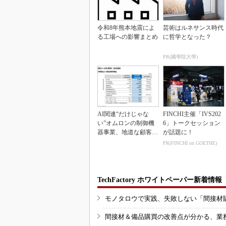
令和8年熊本地震によ
芸術はルネサンス時代
る工場への影響まとめ
に哲学となった？
PR(國學院大學)
AI関連“だけじゃな
FINCHI主催「IVS202
い”オムロンの制御機
6」トークセッション
器事業、地道な顧客基
が話題に！
盤強化が結実
PR(FINCHI on GOETHE)
TechFactory ホワイトペーパー新着情報
モノタロウで実践、失敗しない「間接材
間接材＆備品購買の改善点が分かる、業