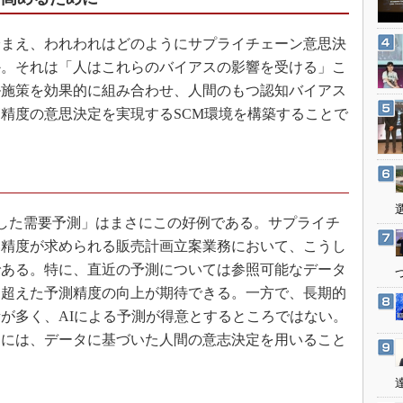
3Dプリンタ
産業オープンネット展
デジタルツインとCAE
まえ、われわれはどのようにサプライチェーン意思決
S＆OP
か。それは「人はこれらのバイアスの影響を受ける」こ
ル施策を効果的に組み合わせ、人間のもつ認知バイアス
インダストリー4.0
精度の意思決定を実現するSCM環境を構築することで
イノベーション
製造業ビッグデータ
メイドインジャパン
ト
植物工場
用した需要予測」はまさにこの好例である。サプライチ
知財マネジメント
い精度が求められる販売計画立案業務において、こうし
海外生産
である。特に、直近の予測については参照可能なデータ
グローバル設計・開発
を超えた予測精度の向上が期待できる。一方で、長期的
制御セキュリティ
が多く、AIによる予測が得意とするところではない。
ろには、データに基づいた人間の意志決定を用いること
新型コロナへの対応
。