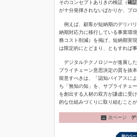
そのコンセプトありきの検証（
確
が十分発揮されないばかりか、プ
例えば、顧客が短納期のデリバリ
納期対応力に移行している事業環
務コスト削減）を掲げ、短納期実
は限定的にとどまり、ともすれば
デジタルテクノロジーが進展した
プライチェーン意思決定の質を抜
留意すべきは、「認知バイアスに
ち「無知の知」を、サプライチェ
を創出する人材の双方が謙虚に受
的な仕組みづくりに取り組むこと
次ページ
デ
→
前のペー