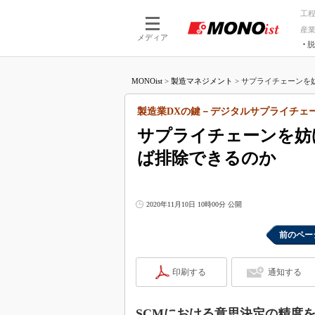
工
産
メディア
脱
つながる技術
AI×技術
MONOist
>
製造マネジメント
>
サプライチェーンを妨
つながる工場
AI×設備
つながるサービ
Physical
製造業DXの鍵－デジタルサプライチェ
サプライチェーンを妨
ば排除できるのか
2020年11月10日 10時00分 公開
前のペー
印刷する
通知する
SCMにおける意思決定の精度