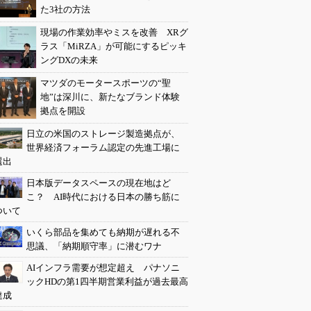
た3社の方法
現場の作業効率やミスを改善 XRグ
ラス「MiRZA」が可能にするピッキ
ングDXの未来
マツダのモータースポーツの“聖
地”は深川に、新たなブランド体験
拠点を開設
日立の米国のストレージ製造拠点が、
世界経済フォーラム認定の先進工場に
選出
日本版データスペースの現在地はど
こ？ AI時代における日本の勝ち筋に
ついて
いくら部品を集めても納期が遅れる不
思議、「納期順守率」に潜むワナ
AIインフラ需要が想定超え パナソニ
ックHDの第1四半期営業利益が過去最高
達成