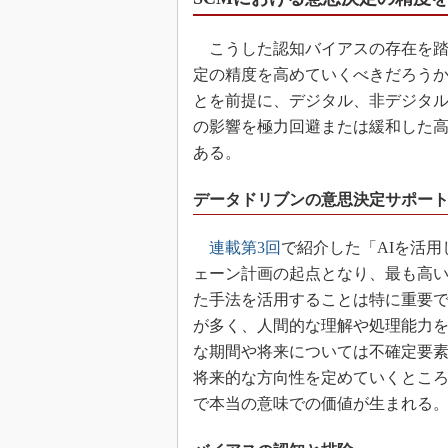
こうした認知バイアスの存在を踏
定の精度を高めていくべきだろう
とを前提に、デジタル、非デジタ
の影響を極力回避または緩和した高
ある。
データドリブンの意思決定サポー
連載第3回
で紹介した「AIを活
ェーン計画の起点となり、最も高
た手法を活用することは特に重要
が多く、人間的な理解や処理能力
な期間や将来については不確定要素
将来的な方向性を定めていくとこ
で本当の意味での価値が生まれる