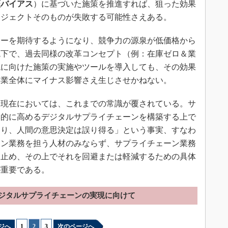
証バイアス
）に基づいた施策を推進すれば、狙った効果
ロジェクトそのものが失敗する可能性さえある。
ーを期待するようになり、競争力の源泉が低価格から
境下で、過去同様の改革コンセプト（例：在庫ゼロ＆業
現に向けた施策の実施やツールを導入しても、その効果
事業全体にマイナス影響さえ生じさせかねない。
現在においては、これまでの常識が覆されている。サ
本的に高めるデジタルサプライチェーンを構築する上で
より、人間の意思決定は誤り得る」という事実、すなわ
ーン業務を担う人材のみならず、サプライチェーン業務
け止め、その上でそれを回避または軽減するための具体
が重要である。
ジタルサプライチェーンの実現に向けて
ジへ
1
|
2
|
3
次のページへ