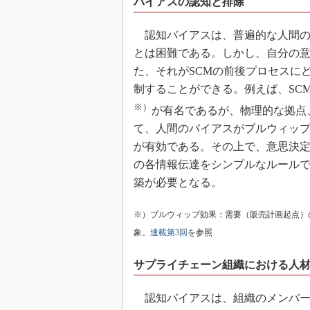
バイアスの認知と排除
認知バイアスは、普遍的な人間の
とは困難である。しかし、自分の
た、それがSCMの前後プロセスに
制することができる。例えば、SC
※）
が有名であるが、物理的な拠点
て、人間のバイアスがブルウィッ
が有効である。その上で、意思決
の各情報伝達をシンプルなルール
築が必要となる。
※）ブルウィップ効果：需要（販売計画起点）
象。
連載第3回
を参照
サプライチェーン組織における人
認知バイアスは、組織のメンバー