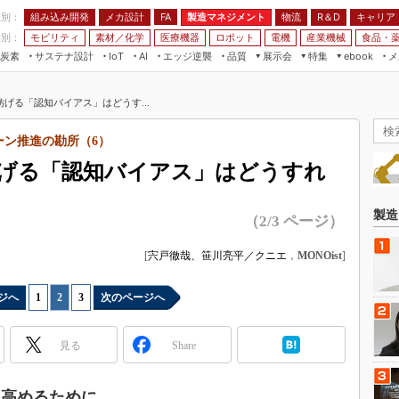
程別：
組み込み開発
メカ設計
製造マネジメント
物流
R＆D
キャリア
FA
業別：
モビリティ
素材／化学
医療機器
ロボット
電機
産業機械
食品・
炭素
サステナ設計
エッジ逆襲
品質
展示会
特集
メ
IoT
AI
ebook
伝承
組み込み開発
CEATEC
読者調査まとめ
編集後記
げる「認知バイアス」はどうす...
JIMTOF
保全
メカ設計
つながるクルマ
組込み/エッジ コンピューティング
ス
 AI
製造マネジメント
5G
ーン推進の勘所（6）
展＆IoT/5Gソリューション展
VR／AR
FA
げる「認知バイアス」はどうすれ
IIFES
モビリティ
フィールドサービス
国際ロボット展
素材／化学
FPGA
製造
（2/3 ページ）
ジャパンモビリティショー
組み込み画像技術
TECHNO-FRONTIER
[
宍戸徹哉、笹川亮平／クニエ
，
MONOist
]
組み込みモデリング
人テク展
Windows Embedded
ジへ
1
|
2
|
3
次のページへ
スマート工場EXPO
車載ソフト開発
EdgeTech+
見る
Share
ISO26262
日本ものづくりワールド
無償設計ツール
AUTOMOTIVE WORLD
を高めるために