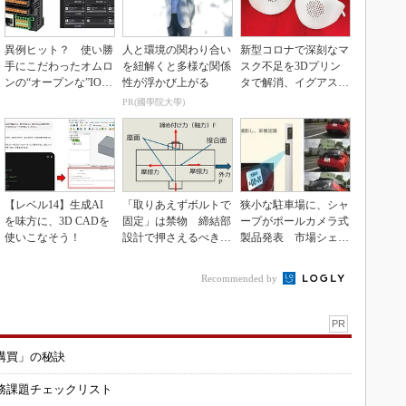
異例ヒット？ 使い勝
人と環境の関わり合い
新型コロナで深刻なマ
手にこだわったオムロ
を紐解くと多様な関係
スク不足を3Dプリン
ンの“オープンな”IO-L
性が浮かび上がる
タで解消、イグアスが
inkマスター
3Dマスクを開発
PR(國學院大學)
【レベル14】生成AI
「取りあえずボルトで
狭小な駐車場に、シャ
を味方に、3D CADを
固定」は禁物 締結部
ープがポールカメラ式
使いこなそう！
設計で押さえるべき基
製品発表 市場シェア
本
10％目指す
Recommended by
PR
購買」の秘訣
務課題チェックリスト