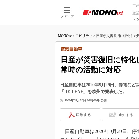
工
産
メディア
脱
つながる技術
AI×技術
MONOist
>
モビリティ
>
日産が災害復旧に特化したE
つながる工場
AI×設備
つながるサービ
Physical
電気自動車
日産が災害復旧に特化
常時の活動に対応
日産自動車は2020年9月29日、停電
「RE-LEAF」を欧州で発表した。
2020年09月30日 06時00分 公開
印刷する
通知する
日産自動車は2020年9月29日、