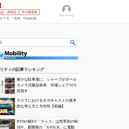
薬品・衣料品
中小製造業
マイページ
ルマガ
告知
Special
リティの記事ランキング
狭小な駐車場に、シャープがポール
カメラ式製品発表 市場シェア10％
目指す
テスラにおけるギガキャストの基本
的な考え方と方向性【前編】
BYDの軽EV「ラッコ」は世界初の軽
SDV、新開発の「X-PACK」に電動