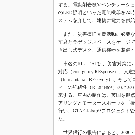
する。電動削岩機やベンチレーション
のLED照明といった電気機器を2
ステムを介して、建物に電力を供
また、災害復旧支援活動に必要な
前席とラゲッジスペースをケージで
き出し式デスク、通信機器を装備
車名のRE-LEAFは、災害対策に
対応（emergency REsponse）、人
（humanitarian REcovery）、そ
ィーの強靭性（REsilience）の3つ
来する。車両の制作は、英国を拠
アリングとモータースポーツを手掛
行い、GTA Globalがプロジェク
た。
世界銀行の報告によると、2000～2