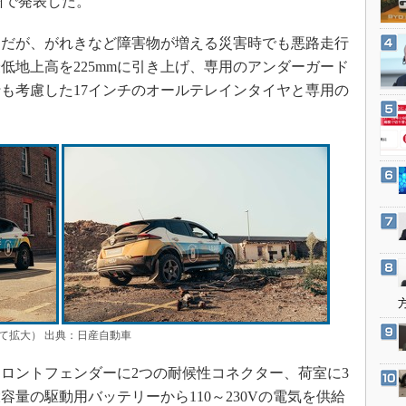
欧州で発表した。
3Dプリンタ
産業オープンネット展
デジタルツインとCAE
だが、がれきなど障害物が増える災害時でも悪路走行
S＆OP
低地上高を225mmに引き上げ、専用のアンダーガード
も考慮した17インチのオールテレインタイヤと専用の
インダストリー4.0
イノベーション
製造業ビッグデータ
メイドインジャパン
植物工場
知財マネジメント
海外生産
グローバル設計・開発
制御セキュリティ
して拡大） 出典：日産自動車
新型コロナへの対応
ロントフェンダーに2つの耐候性コネクター、荷室に3
量の駆動用バッテリーから110～230Vの電気を供給