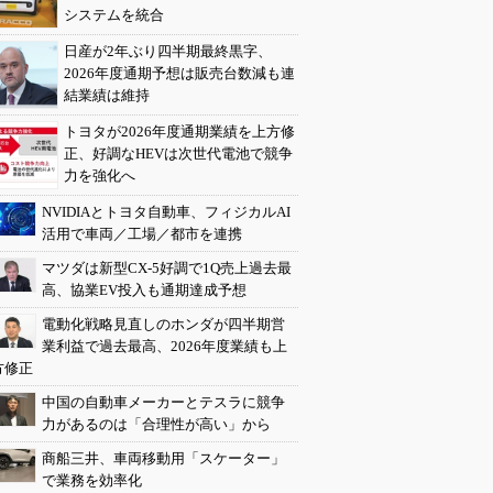
システムを統合
日産が2年ぶり四半期最終黒字、
2026年度通期予想は販売台数減も連
結業績は維持
トヨタが2026年度通期業績を上方修
正、好調なHEVは次世代電池で競争
力を強化へ
NVIDIAとトヨタ自動車、フィジカルAI
活用で車両／工場／都市を連携
マツダは新型CX-5好調で1Q売上過去最
高、協業EV投入も通期達成予想
電動化戦略見直しのホンダが四半期営
業利益で過去最高、2026年度業績も上
方修正
中国の自動車メーカーとテスラに競争
力があるのは「合理性が高い」から
商船三井、車両移動用「スケーター」
で業務を効率化