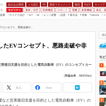
程別：
組み込み開発
メカ設計
製造マネジメント
物流
R＆D
キャリア
FA
業別：
モビリティ
素材／化学
医療機器
ロボット
電機
産業機械
食品・
炭素
サステナ設計
エッジ逆襲
品質
展示会
特集
メ
IoT
AI
ebook
伝承
組み込み開発
CEATEC
読者調査まとめ
編集後記
Vコンセプト、悪路走破や...
JIMTOF
保全
メカ設計
つながるクルマ
組込み/エッジ コンピューティング
ス
 AI
製造マネジメント
5G
展＆IoT/5Gソリューション展
VR／AR
FA
したEVコンセプト、悪路走破や非
IIFES
モビリティ
フィールドサービス
国際ロボット展
素材／化学
FPGA
モビ
ジャパンモビリティショー
組み込み画像技術
など災害復旧支援を目的とした電気自動車（EV）のコンセプトカー
TECHNO-FRONTIER
組み込みモデリング
人テク展
[
齊藤由希
，
MONOist
]
Windows Embedded
スマート工場EXPO
車載ソフト開発
見る
Share
EdgeTech+
ISO26262
日本ものづくりワールド
停電など災害復旧支援を目的とした電気自動車（EV）の
無償設計ツール
AUTOMOTIVE WORLD