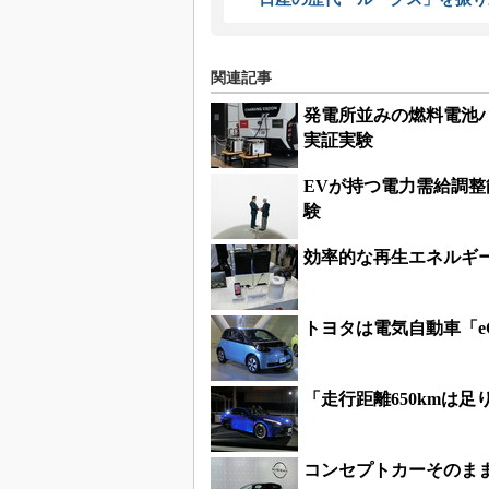
関連記事
発電所並みの燃料電池
実証実験
EVが持つ電力需給調整
験
効率的な再生エネルギ
トヨタは電気自動車「
「走行距離650kmは
コンセプトカーそのまま