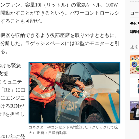
ファン、容量10l（リットル）の電気ケトル、100W
4時間動かすことができるという。パワーコントロールシ
コー
給することも可能だ。
モビ
編集
機器を収納できるよう後部座席を取り外すとともに、
分離した。ラゲッジスペースには32型のモニターと引
よく
する。
おける緊急
道支援
してコミュニテ
の「RE」に由
点にエンジニ
けるRJNが
ト管理を担当し
コネクターやコンセントも増設した（クリックして拡
大） 出典：日産自動車
017年に発