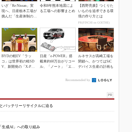
いざ「Re:Nissan」実
令和8年熊本地震によ
【西野亮廣】つくりた
現へ、日産栃木工場が
る工場への影響まとめ
いものを追求できる環
挑んだ「生産体制の比
境の作り方とは
例化」
PR(FINCHI on GOETHE)
BYDの軽EV「ラッ
日産「e-POWER」搭
ルネサスが高崎工場を
コ」は世界初の軽SD
載車約60万台がリコー
閉鎖へ、かつてはSiC
V、新開発の「X-PAC
ル、「ノート」「エク
デバイス生産の計画も
K」に電動システ...
ストレイル」な...
Recommended by
PR
造とバッテリーリサイクルに迫る
「生成AI」への取り組み