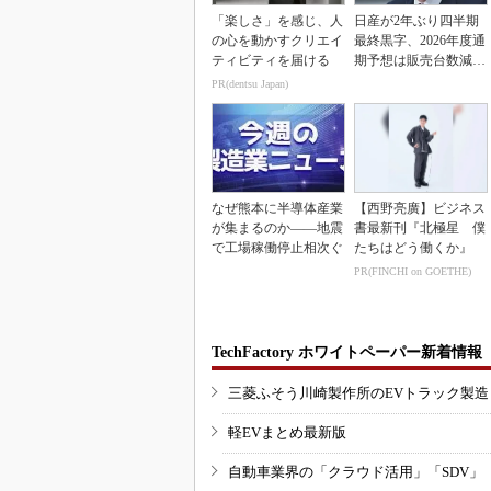
「楽しさ」を感じ、人
日産が2年ぶり四半期
の心を動かすクリエイ
最終黒字、2026年度通
ティビティを届ける
期予想は販売台数減も
連結業績は維持
PR(dentsu Japan)
なぜ熊本に半導体産業
【西野亮廣】ビジネス
が集まるのか――地震
書最新刊『北極星 僕
で工場稼働停止相次ぐ
たちはどう働くか』
PR(FINCHI on GOETHE)
TechFactory ホワイトペーパー新着情報
三菱ふそう川崎製作所のEVトラック製
軽EVまとめ最新版
自動車業界の「クラウド活用」「SDV」