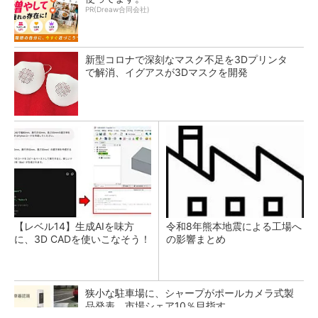
PR(Dreaw合同会社)
新型コロナで深刻なマスク不足を3Dプリンタ
で解消、イグアスが3Dマスクを開発
【レベル14】生成AIを味方
令和8年熊本地震による工場へ
に、3D CADを使いこなそう！
の影響まとめ
狭小な駐車場に、シャープがポールカメラ式製
品発表 市場シェア10％目指す