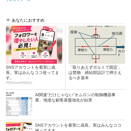
あなたにおすすめ
SNSアカウントを着実に成
「取りあえずボルトで固定」
長。実はみんなココ使ってま
は禁物 締結部設計で押さえ
す。
るべき基本
PR(Dreaw合同会社)
AI関連“だけじゃない”オムロンの制御機器事
業、地道な顧客基盤強化が結実
SNSアカウントを着実に成長。実はみんなココ
使ってます。