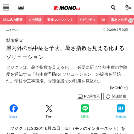
組み込み開発
メカ設計
製造マネジメント
モビリティ
FA
素材／化学
ニュース
2020年7月20日
製造業IoT
屋内外の熱中症を予防、暑さ指数を見える化する
ソリューション
フジクラは、暑さ指数を見える化し、必要に応じて熱中症の危険
度を通知する「熱中症予防IoTソリューション」の提供を開始し
た。学校や工事現場、介護施設での利用を見込む。
[MONOist]
PC用表示
関連情報
Share
Post
LINE
Hatena
フジクラは2020年6月25日、IoT（モノのインターネット）を