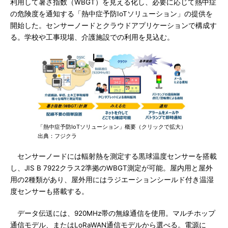
利用して暑さ指数（WBGT）を見える化し、必要に応じて熱中症
の危険度を通知する「熱中症予防IoTソリューション」の提供を
開始した。センサーノードとクラウドアプリケーションで構成す
る。学校や工事現場、介護施設での利用を見込む。
「熱中症予防IoTソリューション」概要（クリックで拡大）
出典：フジクラ
センサーノードには輻射熱を測定する黒球温度センサーを搭載
し、JIS B 7922クラス2準拠のWBGT測定が可能。屋内用と屋外
用の2種類があり、屋外用にはラジエーションシールド付き温湿
度センサーも搭載する。
データ伝送には、920MHz帯の無線通信を使用。マルチホップ
通信モデル、またはLoRaWAN通信モデルから選べる。電源に