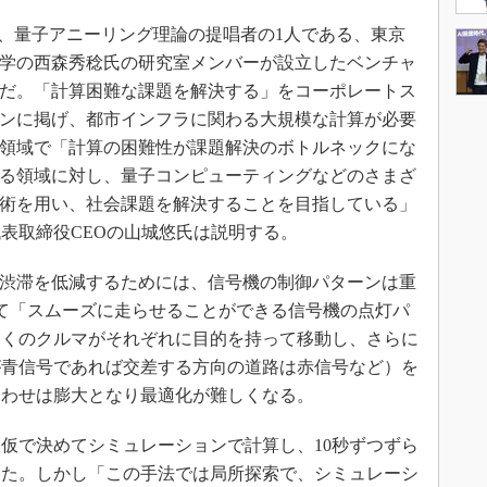
は、量子アニーリング理論の提唱者の1人である、東京
学の西森秀稔氏の研究室メンバーが設立したベンチャ
だ。「計算困難な課題を解決する」をコーポレートス
ンに掲げ、都市インフラに関わる大規模な計算が必要
領域で「計算の困難性が課題解決のボトルネックにな
る領域に対し、量子コンピューティングなどのさまざ
術を用い、社会課題を解決することを目指している」
j 代表取締役CEOの山城悠氏は説明する。
渋滞を低減するためには、信号機の制御パターンは重
て「スムーズに走らせることができる信号機の点灯パ
多くのクルマがそれぞれに目的を持って移動し、さらに
が青信号であれば交差する方向の道路は赤信号など）を
合わせは膨大となり最適化が難しくなる。
仮で決めてシミュレーションで計算し、10秒ずつずら
いた。しかし「この手法では局所探索で、シミュレーシ