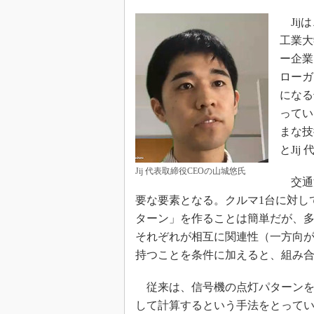
Jij
工業大
ー企業
ローガ
になる
ってい
まな技
とJi
Jij 代表取締役CEOの山城悠氏
交通
要な要素となる。クルマ1台に対し
ターン」を作ることは簡単だが、
それぞれが相互に関連性（一方向
持つことを条件に加えると、組み
従来は、信号機の点灯パターンを
して計算するという手法をとって