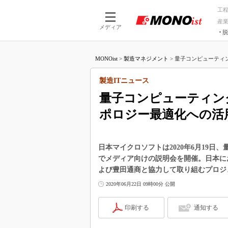
工
産
メディア
脱
つながる技術
AI×技術
MONOist
>
製造マネジメント
>
量子コンピューティン
つながる工場
AI×設備
つながるサービ
Physical
製造ITニュース
量子コンピューティン
ポロジー最適化への活
日本マイクロソフトは2020年6月19
でメディア向けの説明会を開催。日本における「M
よび豊田通商と協力して取り組むプロジ
2020年06月22日 09時00分 公開
印刷する
通知する