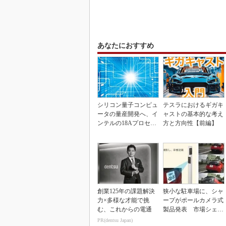
あなたにおすすめ
シリコン量子コンピュ
テスラにおけるギガキ
ータの量産開発へ、イ
ャストの基本的な考え
ンテルの18Aプロセス
方と方向性【前編】
を活用
創業125年の課題解決
狭小な駐車場に、シャ
力×多様な才能で挑
ープがポールカメラ式
む、これからの電通
製品発表 市場シェア
10％目指す
PR(dentsu Japan)