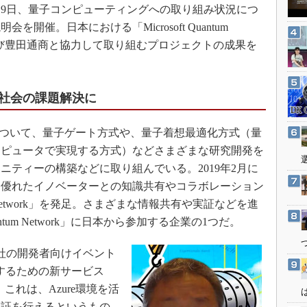
3Dプリンタ
月19日、量子コンピューティングへの取り組み状況につ
産業オープンネット展
デジタルツインとCAE
開催。日本における「Microsoft Quantum
jおよび豊田通商と協力して取り組むプロジェクトの成果を
S＆OP
インダストリー4.0
イノベーション
社会の課題解決に
製造業ビッグデータ
ータについて、量子ゲート方式や、量子着想最適化方式（量
メイドインジャパン
ンピュータで実現する方式）などさまざまな研究開発を
植物工場
ニティーの構築などに取り組んでいる。2019年2月に
知財マネジメント
る優れたイノベーターとの知識共有やコラボレーション
海外生産
tum Network」を発足。さまざまな情報共有や実証などを進
グローバル設計・開発
Quantum Network」に日本から参加する企業の1つだ。
制御セキュリティ
同社の開発者向けイベント
新型コロナへの対応
支援するための新サービス
る。これは、Azure環境を活
実証を行えるというもの