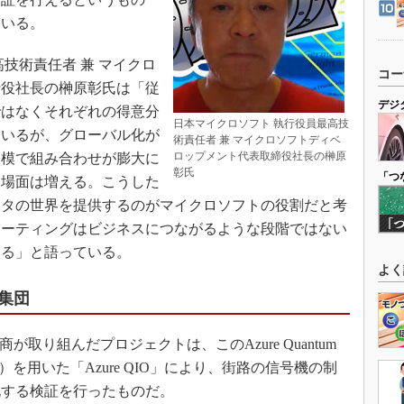
ている。
技術責任者 兼 マイクロ
コー
締役社長の榊原彰氏は「従
デジ
ではなくそれぞれの得意分
日本マイクロソフト 執行役員最高技
ているが、グローバル化が
術責任者 兼 マイクロソフトディベ
ロップメント代表取締役社長の榊原
規模で組み合わせが膨大に
彰氏
「つ
い場面は増える。こうした
ータの世界を提供するのがマイクロソフトの役割だと考
ューティングはビジネスにつながるような段階ではない
いる」と語っている。
よく
集団
取り組んだプロジェクトは、このAzure Quantum
を用いた「Azure QIO」により、街路の信号機の制
化する検証を行ったものだ。