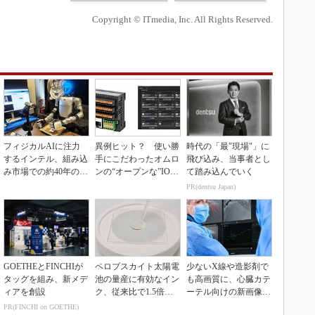
Copyright © ITmedia, Inc. All Rights Reserved.
フィジカルAIに注力
異例ヒット？ 使い勝
時代の「最"現場"」に
するインテル、組み込
手にこだわったオムロ
飛び込み、当事者とし
み市場での約40年の実
ンの“オープンな”IO-L
て踏み込んでいく
績を生かせるか
inkマスター
PR(dentsu Japan)
GOETHEとFINCHIが
ペロブスカイト太陽電
少ないX線や造影剤で
タッグを組み、新メデ
池の量産に有効なイン
も高画質に、心臓カテ
ィアを創設
ク、従来比で1.5倍の
ーテル向けの新画像技
性能向上
術
PR(FINCHI on GOETHE)