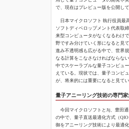
で、現在はプレビュー版を公開し
日本マイクロソフト 執行役員最高
ソフトディベロップメント代表取
来型コンピュータがなくなるわけ
野ですみ分けていく形になると見
進み不透明感も広がる中で、世界
なる計算をこなさなければならな
中でスケーラブルな量子コンピュ
えている。現状では、量子コンピ
が、将来的には重要になると見て
量子アニーリング技術の専門家
今回マイクロソフトとJij、豊田通商が
の中で、量子直送最適化方式（QIO）
御をアニーリング技術により最適