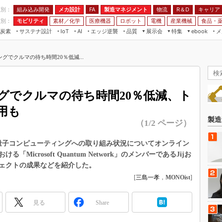
程別：
組み込み開発
メカ設計
製造マネジメント
物流
R＆D
キャリア
FA
業別：
モビリティ
素材／化学
医療機器
ロボット
電機
産業機械
食品・
炭素
サステナ設計
エッジ逆襲
品質
展示会
特集
メ
IoT
AI
ebook
伝承
組み込み開発
CEATEC
読者調査まとめ
編集後記
グでクルマの待ち時間20％低減...
JIMTOF
保全
メカ設計
つながるクルマ
組込み/エッジ コンピューティング
ス
 AI
製造マネジメント
5G
展＆IoT/5Gソリューション展
VR／AR
FA
グでクルマの待ち時間20％低減、ト
IIFES
モビリティ
フィールドサービス
用も
国際ロボット展
素材／化学
FPGA
製造
（1/2 ページ）
ジャパンモビリティショー
組み込み画像技術
TECHNO-FRONTIER
日、量子コンピューティングへの取り組み状況についてオンライン
組み込みモデリング
icrosoft Quantum Network」のメンバーであるJijお
人テク展
Windows Embedded
ェクトの成果などを紹介した。
スマート工場EXPO
[
三島一孝
，
MONOist
]
車載ソフト開発
EdgeTech+
ISO26262
日本ものづくりワールド
見る
Share
無償設計ツール
AUTOMOTIVE WORLD