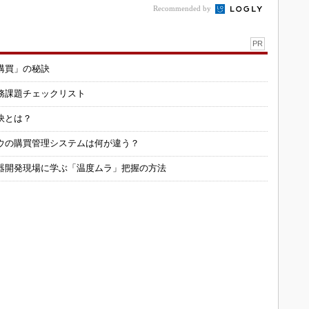
Recommended by
PR
購買」の秘訣
務課題チェックリスト
訣とは？
ウの購買管理システムは何が違う？
器開発現場に学ぶ「温度ムラ」把握の方法