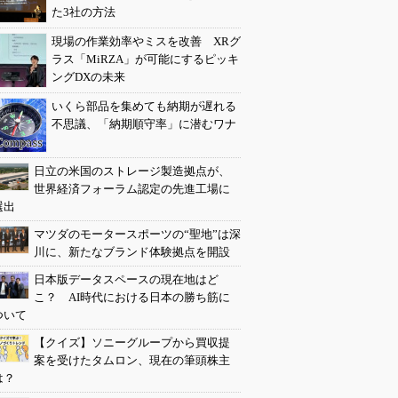
た3社の方法
現場の作業効率やミスを改善 XRグ
ラス「MiRZA」が可能にするピッキ
ングDXの未来
いくら部品を集めても納期が遅れる
不思議、「納期順守率」に潜むワナ
日立の米国のストレージ製造拠点が、
世界経済フォーラム認定の先進工場に
選出
マツダのモータースポーツの“聖地”は深
川に、新たなブランド体験拠点を開設
日本版データスペースの現在地はど
こ？ AI時代における日本の勝ち筋に
ついて
【クイズ】ソニーグループから買収提
案を受けたタムロン、現在の筆頭株主
は？